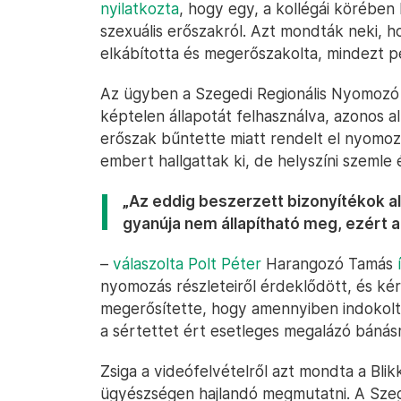
nyilatkozta
, hogy egy, a kollégái körében
szexuális erőszakról. Azt mondták neki, h
elkábította és megerőszakolta, mindezt pe
Az ügyben a Szegedi Regionális Nyomozó 
képtelen állapotát felhasználva, azonos a
erőszak bűntette miatt rendelt el nyomoz
embert hallgattak ki, de helyszíni szemle é
„Az eddig beszerzett bizonyítékok 
gyanúja nem állapítható meg, ezért a
–
válaszolta Polt Péter
Harangozó Tamás
nyomozás részleteiről érdeklődött, és ké
megerősítette, hogy amennyiben indokolt 
a sértettet ért esetleges megalázó bánásmó
Zsiga a videófelvételről azt mondta a Bl
ügyészségen hajlandó megmutatni. A Sz