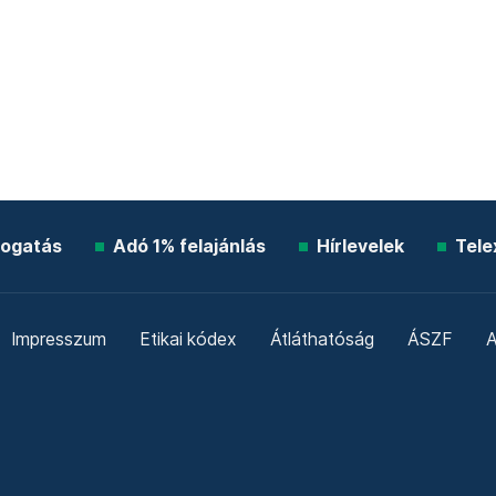
ogatás
Adó 1% felajánlás
Hírlevelek
Tele
Impresszum
Etikai kódex
Átláthatóság
ÁSZF
A
Süti beállítások
Szabályzatok
Kommentelési szabály