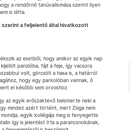
hogy a rendőrnő tanúvallomása szerint ilyen
em is látta.
szerint a feljelentő által hivatkozott
ékszik az esetből, hogy amikor az egyik nap
ijelölt panzióba, fájt a feje, így vacsora
zabbul volt, görcsölt a hasa is, a határról
t magához, hogy egy parkolóban vannak, ő
 ment el később sem orvoshoz.
ogy az egyik erőszaktevő beismerte neki a
 hogy mindez azért történt, mert Zsiga nem
 mondja, egyik kollégája meg is fenyegette
alin így is jelentést írta a parancsnokának,
 a fenyegetésről is beszámolt.