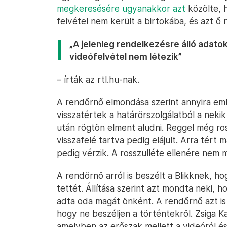
megkeresésére ugyanakkor azt
közölte, 
felvétel nem került a birtokába, és azt ő n
„A jelenleg rendelkezésre álló adatok 
videófelvétel nem létezik”
– írták az rtl.hu-nak.
A rendőrnő elmondása szerint annyira eml
visszatértek a határőrszolgálatból a nekik k
után rögtön elment aludni. Reggel még ross
visszafelé tartva pedig elájult. Arra tér
pedig vérzik. A rosszulléte ellenére nem
A rendőrnő arról is beszélt a Blikknek, h
tettét. Állítása szerint azt mondta neki,
adta oda magát önként. A rendőrnő azt is
hogy ne beszéljen a történtekről. Zsiga Kat
amelyben az erőszak mellett a videóról és