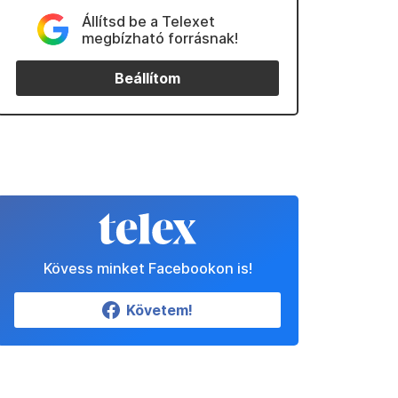
Állítsd be a Telexet
megbízható forrásnak!
Beállítom
Kövess minket Facebookon is!
Követem!