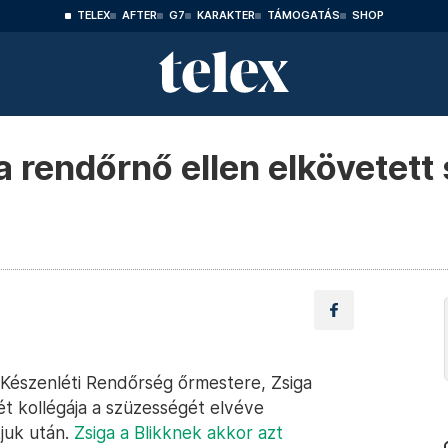
TELEX
AFTER
G7
KARAKTER
TÁMOGATÁS
SHOP
a rendőrnő ellen elkövetett
Készenléti Rendőrség őrmestere, Zsiga
két kollégája a szüzességét elvéve
juk után.
Zsiga a Blikknek akkor azt