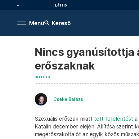
László
Menü
Kereső
Nincs gyanúsítottja 
erőszaknak
BELFÖLD
Cseke Balázs
Szexuális erőszak miatt
tett feljelentést
a 
Katalin december elején. Állítása szerint 
megerőszakolta őt az egyik közös műszak