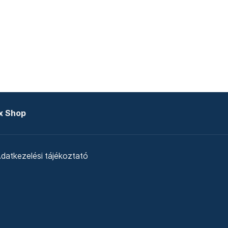
x Shop
datkezelési tájékoztató
zat
Telex Sales