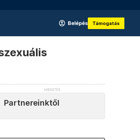
Belépés
Támogatás
 szexuális
Partnereinktől