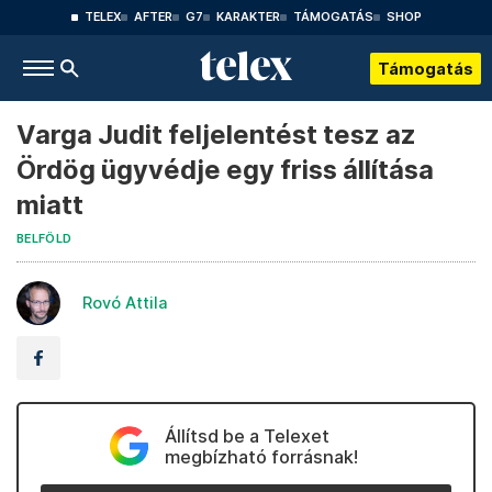
TELEX
AFTER
G7
KARAKTER
TÁMOGATÁS
SHOP
Támogatás
Varga Judit feljelentést tesz az
Ördög ügyvédje egy friss állítása
miatt
BELFÖLD
Rovó Attila
Állítsd be a Telexet
megbízható forrásnak!