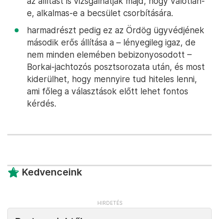
az állítást is vizsgálhatják majd, hogy valótlan-
e, alkalmas-e a becsület csorbítására.
harmadrészt pedig ez az Ördög ügyvédjének
második erős állítása a – lényegileg igaz, de
nem minden elemében bebizonyosodott –
Borkai-jachtozós posztsorozata után, és most
kiderülhet, hogy mennyire tud hiteles lenni,
ami főleg a választások előtt lehet fontos
kérdés.
Kedvenceink