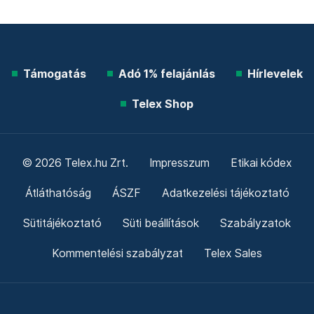
Támogatás
Adó 1% felajánlás
Hírlevelek
Telex Shop
© 2026 Telex.hu Zrt.
Impresszum
Etikai kódex
Átláthatóság
ÁSZF
Adatkezelési tájékoztató
Sütitájékoztató
Süti beállítások
Szabályzatok
Kommentelési szabályzat
Telex Sales