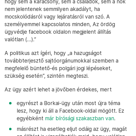
hogy sem a karácsony, sem a családok, sem a nők
nem jelentenek semmilyen akadályt, ha
mocskolódásról vagy lejáratásról van szó. A
személyemmel kapcsolatos minden, Az ördög
ügyvédje facebook oldalon megjelent állítás
valótlan (…).”
A politikus azt ígéri, hogy „a hazugságot
továbbterjesztő sajtóorgánumokkal szemben a
megfelelő büntető-és polgári jogi lépéseket,
szükség esetén”, szintén megteszi.
Az ügy azért lehet a jövőben érdekes, mert
egyrészt a Borkai-ügy után most újra téma
lesz, hogy ki áll a Facebook-oldal mögött. Ez
egyébként
már bírósági szakaszban van
.
másrészt ha esetleg eljut odáig az ügy, magát