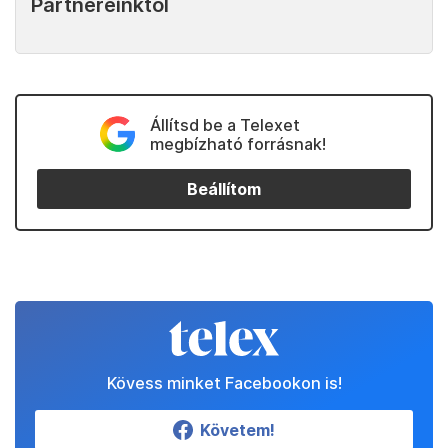
Partnereinktől
Állítsd be a Telexet
megbízható forrásnak!
Beállítom
Kövess minket Facebookon is!
Követem!