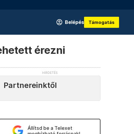
Belépés
Támogatás
ehetett érezni
Partnereinktől
Állítsd be a Telexet
megbízható forrásnak!