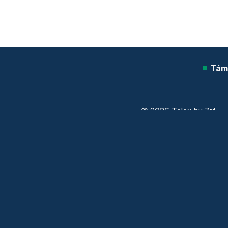
Tám
© 2026 Telex.hu Zrt.
Sütitájékoztató