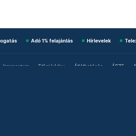
ogatás
Adó 1% felajánlás
Hírlevelek
Tele
Impresszum
Etikai kódex
Átláthatóság
ÁSZF
A
Süti beállítások
Szabályzatok
Kommentelési szabály