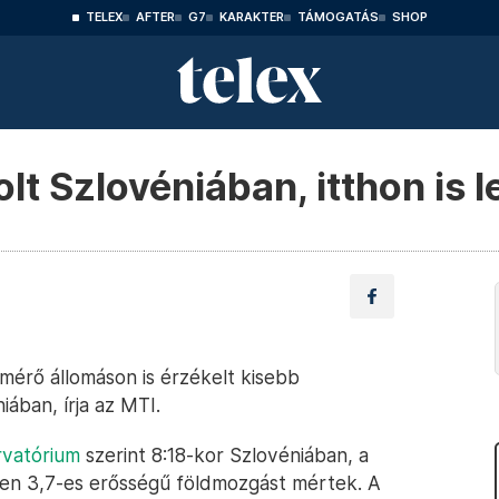
TELEX
AFTER
G7
KARAKTER
TÁMOGATÁS
SHOP
lt Szlovéniában, itthon is l
mérő állomáson is érzékelt kisebb
ában, írja az MTI.
rvatórium
szerint 8:18-kor Szlovéniában, a
ben 3,7-es erősségű földmozgást mértek. A