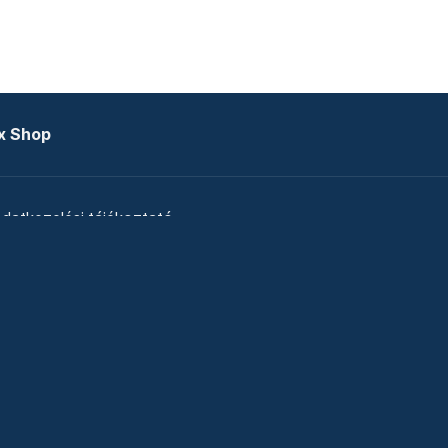
x Shop
datkezelési tájékoztató
zat
Telex Sales