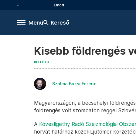
Emőd
Menü
Kereső
Kisebb földrengés vo
BELFÖLD
Szalma Baksi Ferenc
Magyarországon, a becsehelyi földrengés
földrengés volt szombaton reggel Szlovéni
A
Kövesligethy Radó Szeizmológiai Obsze
horvát határhoz közeli Ljutomer körzeté