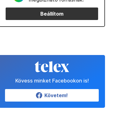
Beállítom
Kövess minket Facebookon is!
Követem!