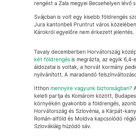
rengést a Zala megyei Becsehelyen lévő sze
Svájcban is volt egy kisebb földrengés sz
Jura kantonbeli Pruntrut város közelében
Károkról egyelőre nem érkezett jelentés.
Tavaly decemberben Horvátország középs
két földrengés
is megrázta, az egyik 6,4-
áldozatai is voltak, a horvát kormány pe
nyilvánított. A maradandó felszínváltozás
Itthon
mennyire vagyunk biztonságban?
A
keleti partja és Komárom között, Budapes
környékén gyakoribb a földrengés, azonba
Horvátország és Szlovénia, a Kárpát-kanya
Román-alföld és Moldva kapcsolódó régiói
Szlovákiáig húzódó sáv.