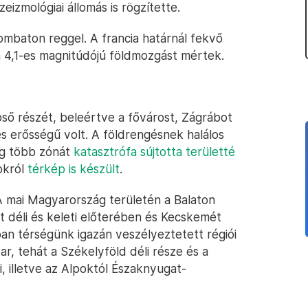
izmológiai állomás is rögzítette.
ombaton reggel. A francia határnál fekvő
 4,1-es magnitúdójú földmozgást mértek.
ő részét, beleértve a fővárost, Zágrábot
es erősségű volt. A földrengésnek halálos
dig több zónát
katasztrófa sújtotta területté
okról
térkép is készült
.
 mai Magyarország területén a Balaton
t déli és keleti előterében és Kecskemét
n térségünk igazán veszélyeztetett régiói
r, tehát a Székelyföld déli része és a
, illetve az Alpoktól Északnyugat-