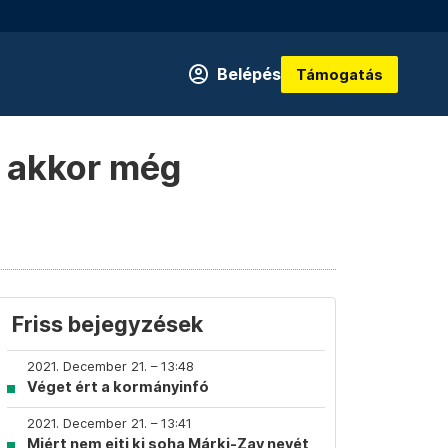
Belépés
Támogatás
, akkor még
Friss bejegyzések
2021. December 21. – 13:48
Véget ért a kormányinfó
2021. December 21. – 13:41
Miért nem ejti ki soha Márki-Zay nevét