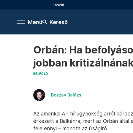
László
Menü
Kereső
Orbán: Ha befolyáso
jobban kritizálnána
BELFÖLD
Bozzay Balázs
Az amerikai AP hírügynökség arról kérde
érkezett a Balkánra, mert az Orbán által 
fele ennyi – mondta az újságíró.