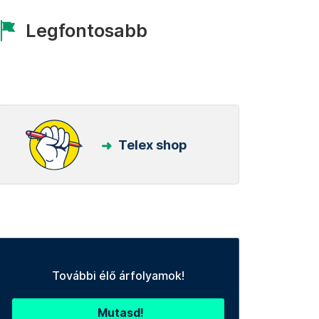
Legfontosabb
Telex shop
További élő árfolyamok!
Mutasd!