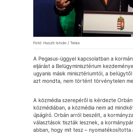
Fotó: Huszti István / Telex
A Pegasus-üggyel kapcsolatban a kormány
eljárást a Belügyminisztérium kezdeménye
ugyanis másik minisztériumtól, a belügytől
azt mondta, nem történt törvénytelen me
A közmédia szerepéről is kérdezte Orbánt.
közmédiában, a közmédia nem ad mindkét
újságíró. Orbán arról beszélt, a kormányz
választások tiszták lesznek, a kormánypá
abban, hogy mit tesz – nyomatékosította a