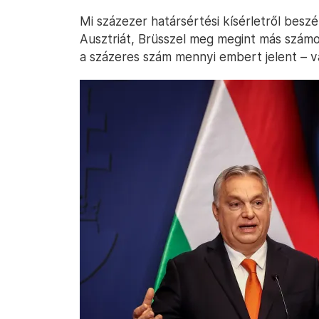
Mi százezer határsértési kísérletről beszé
Ausztriát, Brüsszel meg megint más szám
a százeres szám mennyi embert jelent – v