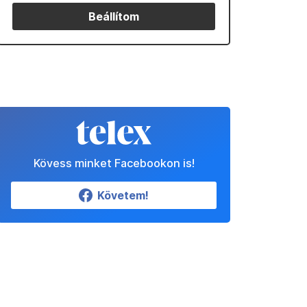
Beállítom
Kövess minket Facebookon is!
Követem!