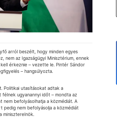
fő arról beszélt, hogy minden egyes
z, nem az Igazságügyi Minisztérium, ennek
 kell érkeznie – vezette le. Pintér Sándor
gfigyelés – hangsúlyozta.
 Politikai utasításokat adtak a
 félnek ugyanannyi időt – mondta az
at nem befolyásolhatja a közmédiát. A
rt pedig nem befolyásolja a közmédiát
 miniszterelnök.