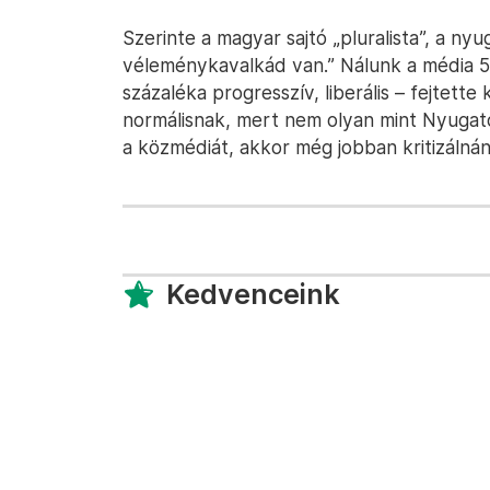
Szerinte a magyar sajtó „pluralista”, a ny
véleménykavalkád van.” Nálunk a média 50
százaléka progresszív, liberális – fejtette
normálisnak, mert nem olyan mint Nyugato
a közmédiát, akkor még jobban kritizálná
Kedvenceink