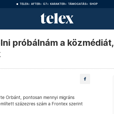
TELEX
AFTER
G7
KARAKTER
TÁMOGATÁS
SHOP
lni próbálnám a közmédiát
k
zte Orbánt, pontosan mennyi migráns
említett százezres szám a Frontex szerint