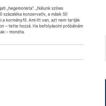
ugati „hegemonista”. „Nálunk színes
 százaléka konzervatív, a másik 50
 ki a kormányfő. Ami itt van, azt nem tartják
n – tette hozzá. Ha befolyásolni próbálnám
nak – mondta.