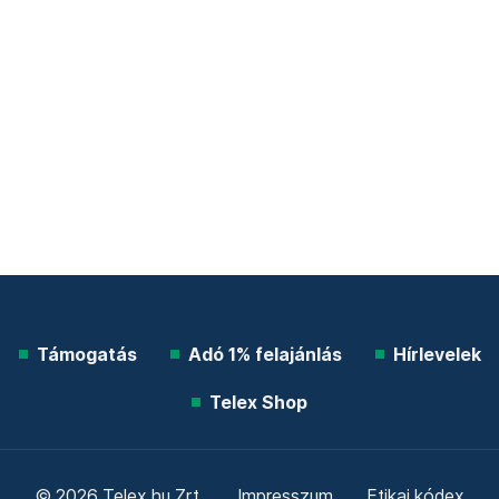
Támogatás
Adó 1% felajánlás
Hírlevelek
Telex Shop
© 2026 Telex.hu Zrt.
Impresszum
Etikai kódex