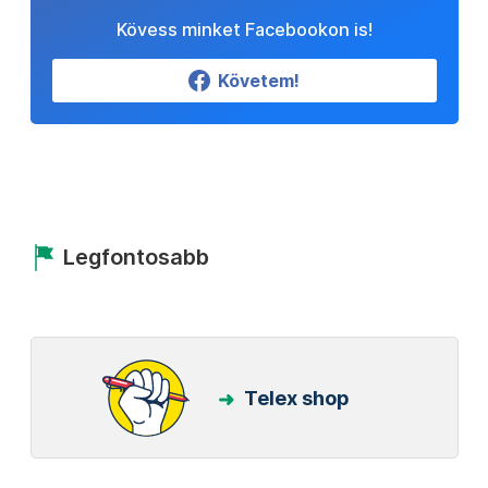
Kövess minket Facebookon is!
Követem!
Legfontosabb
Telex shop