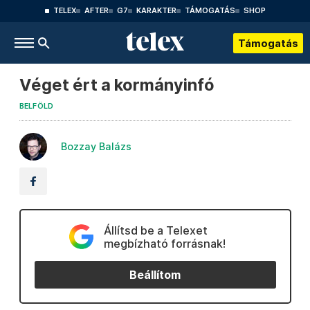
TELEX
AFTER
G7
KARAKTER
TÁMOGATÁS
SHOP
Támogatás
Véget ért a kormányinfó
BELFÖLD
Bozzay Balázs
Állítsd be a Telexet
megbízható forrásnak!
Beállítom