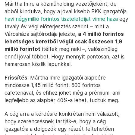
Mártha Imre a közműholding vezetőjeként, de
abból kiindulva, hogy a jóval kisebb BKK igazgatója
havi négymillió forintos tiszteletdíjat vinne haza
egy
tavaly év végi előterjesztés szerint – mint a
Városháza sajtóirodája jelezte,
a 4 millió forintos
lehetséges keretből végül csak összesen 1,9
millió forintot
ítéltek meg neki –, valószínűleg
ennél jóval többet. Hogy mennyit pontosan, azt is
hamarosan közlik lapunkkal.
Frissítés
: Mártha Imre igazgatói alapbére
mindössze 1,45 millió forint, 500 forintos
cafeteriával, és ehhez jöhet még a prémium, ami
legfeljebb az alapbér 40%-a lehet, tudtuk meg.
A cég arra a kérdésre konkrétan nem válaszolt,
hogy szerencsésnek tartják-e, hogy a cég
igazgatója a dolgozók egy részét feltehetően