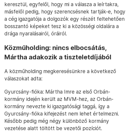
keresztül, egyfelől, hogy mi a válasza a leírtakra,
másfelől pedig, hogy szerencsésnek tartják-e, hogy
a cég igazgatója a dolgozók egy részét feltehetően
bosszantó képeket tesz ki a közösségi oldalára a
drága nyaralásairól, óráiról.
Közműholding: nincs elbocsátás,
Mártha adakozik a tiszteletdíjából
A közműholding megkeresésünkre a következő
válaszokat adta:
Gyurcsány-fióka: Mártha Imre az első Orbán-
kormány idején került az MVM-hez, az Orbán-
kormány nevezte ki igazgatósági taggá, így a
Gyurcsány-fióka kifejezést nem lehet értelmezni.
Később pedig még négy különböző kormány
vezetése alatt töltött be vezetői pozíciót.