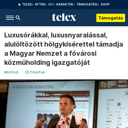
TELEX
AFTER
G7
KARAKTER
TÁMOGATÁS
SHOP
Támogatás
Luxusórákkal, luxusnyaralással,
alulöltözött hölgykísérettel támadja
a Magyar Nemzet a fővárosi
közműholding igazgatóját
frissítve
BELFÖLD