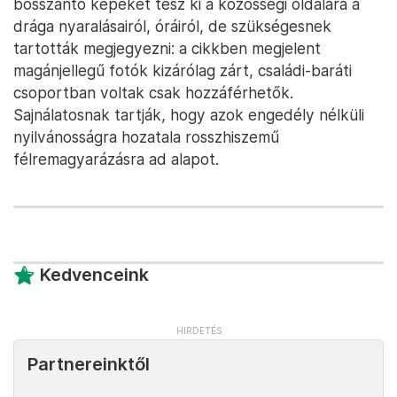
bosszantó képeket tesz ki a közösségi oldalára a
drága nyaralásairól, óráiról, de szükségesnek
tartották megjegyezni: a cikkben megjelent
magánjellegű fotók kizárólag zárt, családi-baráti
csoportban voltak csak hozzáférhetők.
Sajnálatosnak tartják, hogy azok engedély nélküli
nyilvánosságra hozatala rosszhiszemű
félremagyarázásra ad alapot.
Kedvenceink
Partnereinktől