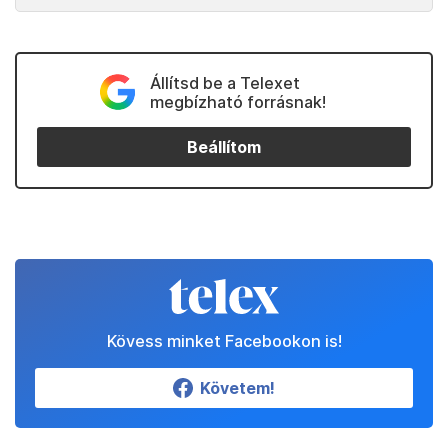
Állítsd be a Telexet
megbízható forrásnak!
Beállítom
Kövess minket Facebookon is!
Követem!