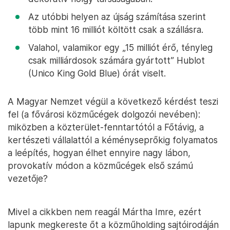
Az utóbbi helyen az újság számítása szerint
több mint 16 milliót költött csak a szállásra.
Valahol, valamikor egy „15 milliót érő, tényleg
csak milliárdosok számára gyártott” Hublot
(Unico King Gold Blue) órát viselt.
A Magyar Nemzet végül a következő kérdést teszi
fel (a fővárosi közműcégek dolgozói nevében):
miközben a közterület-fenntartótól a Főtávig, a
kertészeti vállalattól a kéményseprőkig folyamatos
a leépítés, hogyan élhet ennyire nagy lábon,
provokatív módon a közműcégek első számú
vezetője?
Mivel a cikkben nem reagál Mártha Imre, ezért
lapunk megkereste őt a közműholding sajtóirodáján