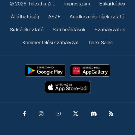
© 2026 Telex.hu Zrt.
Impresszum
Etikai kódex
Átláthatóság
ÁSZF
Adatkezelési tájékoztató
Sütitájékoztató
Süti beállítások
Szabályzatok
Kommentelési szabályzat
Telex Sales