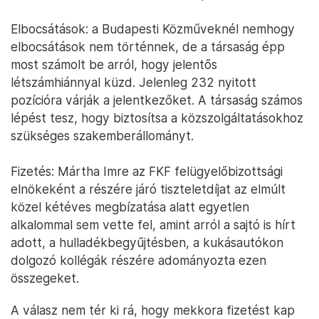
Elbocsátások: a Budapesti Közműveknél nemhogy
elbocsátások nem történnek, de a társaság épp
most számolt be arról, hogy jelentős
létszámhiánnyal küzd. Jelenleg 232 nyitott
pozícióra várják a jelentkezőket. A társaság számos
lépést tesz, hogy biztosítsa a közszolgáltatásokhoz
szükséges szakemberállományt.
Fizetés: Mártha Imre az FKF felügyelőbizottsági
elnökeként a részére járó tiszteletdíjat az elmúlt
közel kétéves megbízatása alatt egyetlen
alkalommal sem vette fel, amint arról a sajtó is hírt
adott, a hulladékbegyűjtésben, a kukásautókon
dolgozó kollégák részére adományozta ezen
összegeket.
A válasz nem tér ki rá, hogy mekkora fizetést kap