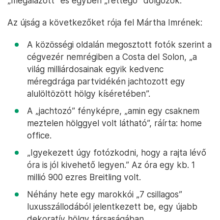
„megalázott” és egyben „rettegő” dolgozók.
Az újság a következőket rója fel Mártha Imrének:
A közösségi oldalán megosztott fotók szerint a
cégvezér nemrégiben a Costa del Solon, „a
világ milliárdosainak egyik kedvenc
méregdrága partvidékén jachtozott egy
alulöltözött hölgy kíséretében”.
A „jachtozó” fényképre, „amin egy csaknem
meztelen hölggyel volt látható”, ráírta: home
office.
„Igyekezett úgy fotózkodni, hogy a rajta lévő
óra is jól kivehető legyen.” Az óra egy kb. 1
millió 900 ezres Breitling volt.
Néhány hete egy marokkói „7 csillagos”
luxusszállodából jelentkezett be, egy újabb
dekoratív hölgy társaságában.