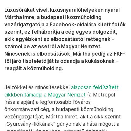
Luxusórákat visel, luxusnyaralóhelyeken nyaral
Mártha Imre, a budapesti közműholding
vezérigazgatója a Facebook-oldalára kitett fotók
szerint, ez felháborítja a cég egyes dolgozóit,
akik egyébként az elbocsátástól rettegnek –
számol be az esetről a Magyar Nemzet.
Nincsenek is elbocsátások, Mártha pedig az FKF-
től járó tiszteletdíját is odaadja a kukásoknak –
reagált a közműholding.
Jelzőkkel és minősítésekkel
alaposan feldíszített
cikkben támadja a Magyar Nemzet
(a Metropol
írása alapján) a legfontosabb fővárosi
önkormányzati cég, a budapesti közműholding
vezérigazgatóját, Mártha Imrét, akit a cikk szerint
„Gyurcsány-fiókának” gúnyolnak a háta mögött a