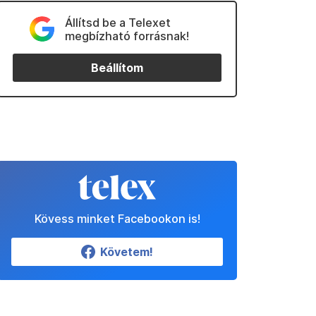
Állítsd be a Telexet
megbízható forrásnak!
Beállítom
Kövess minket Facebookon is!
Követem!