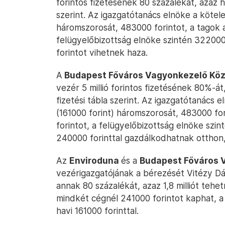
forintos fizetésének 80 százalékát, azaz ha
szerint. Az igazgatótanács elnöke a kötel
háromszorosát, 483000 forintot, a tagok 
felügyelőbizottság elnöke szintén 322000
forintot vihetnek haza.
A
Budapest Főváros Vagyonkezelő Köz
vezér 5 millió forintos fizetésének 80%-át
fizetési tábla szerint. Az igazgatótanács
(161000 forint) háromszorosát, 483000 fo
forintot, a felügyelőbizottság elnöke szi
240000 forinttal gazdálkodhatnak otthon, á
Az
Enviroduna
és a
Budapest Főváros V
vezérigazgatójának a bérezését Vitézy Dá
annak 80 százalékát, azaz 1,8 milliót tehe
mindkét cégnél 241000 forintot kaphat, a
havi 161000 forinttal.