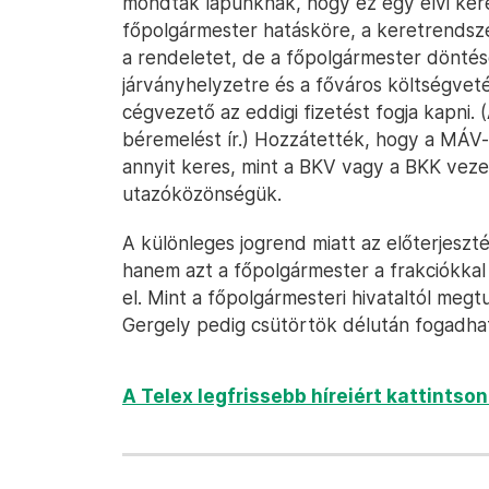
mondták lapunknak, hogy ez egy elvi ker
főpolgármester hatásköre, a keretrendsz
a rendeletet, de a főpolgármester döntés
járványhelyzetre és a főváros költségvetés
cégvezető az eddigi fizetést fogja kapni. 
béremelést ír.) Hozzátették, hogy a MÁV-
annyit keres, mint a BKV vagy a BKK vezet
utazóközönségük.
A különleges jogrend miatt az előterjeszt
hanem azt a főpolgármester a frakciókkal
el. Mint a főpolgármesteri hivataltól me
Gergely pedig csütörtök délután fogadhatj
A Telex legfrissebb híreiért kattintso