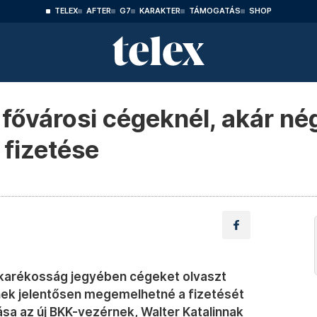
TELEX
AFTER
G7
KARAKTER
TÁMOGATÁS
SHOP
 fővárosi cégeknél, akár nég
 fizetése
akarékosság jegyében cégeket olvaszt
k jelentősen megemelhetné a fizetését
ása az új BKK-vezérnek, Walter Katalinnak