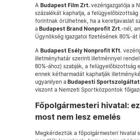
A
Budapest Film Zrt.
vezérigazgatója a N
százalékát kaphatja, a felügyelőbizottság
forintnak örülhetnek, ha a keretjavaslat s
a
Budapest Brand Nonprofit Zrt
.-nél, a
Ügynökség igazgatoi fizetésének 80%-át 
A
Budapest Esély Nonprofit Kft
. vezér
illetményhatár szerinti illetménnyel ren
80%-ához) szabják, a felügyelőbizottság el
ennek kétharmadát kaphatják illetménykén
ugyanilyen a
Budapesti Sportszolgálta
viszont a Nemzeti Sportközpontok főigazg
Főpolgármesteri hivatal: ez
most nem lesz emelés
Megkérdeztük a főpolgármesteri hivatal sa