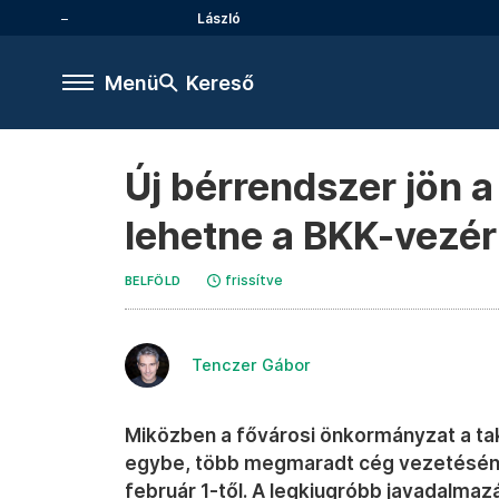
László
Menü
Kereső
Új bérrendszer jön a
lehetne a BKK-vezér
frissítve
BELFÖLD
Tenczer Gábor
Miközben a fővárosi önkormányzat a t
egybe, több megmaradt cég vezetéséne
február 1-től. A legkiugróbb javadalmaz