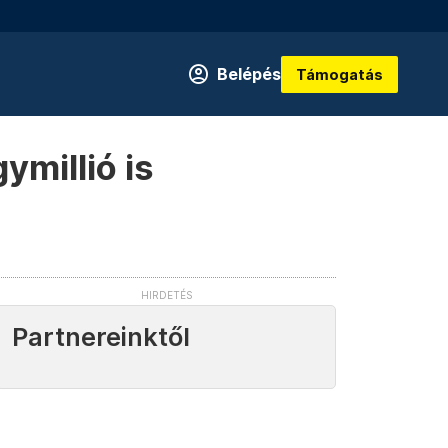
Belépés
Támogatás
ymillió is
Partnereinktől