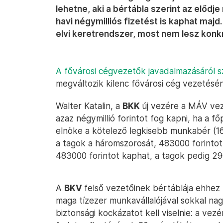
lehetne, aki a bértábla szerint az elődje
havi négymilliós fizetést is kaphat majd
elvi keretrendszer, most nem lesz konk
A fővárosi cégvezetők javadalmazásáról sz
megváltozik kilenc fővárosi cég vezetésén
Walter Katalin, a
BKK
új vezére a MÁV vez
azaz négymillió forintot fog kapni, ha a f
elnöke a kötelező legkisebb munkabér (16
a tagok a háromszorosát, 483000 forintot,
483000 forintot kaphat, a tagok pedig 29
A
BKV
felső vezetőinek bértáblája ehhez 
maga tízezer munkavállalójával sokkal n
biztonsági kockázatot kell viselnie: a vez