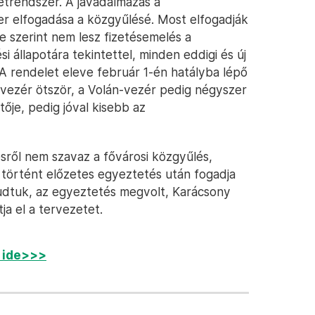
etrendszer. A javadalmazás a
er elfogadása a közgyűlésé. Most elfogadják
e szerint nem lesz fizetésemelés a
i állapotára tekintettel, minden eddigi és új
(A rendelet eleve február 1-én hatályba lépő
vezér ötször, a Volán-vezér pedig négyszer
ője, pedig jóval kisebb az
ésről nem szavaz a fővárosi közgyűlés,
 történt előzetes egyeztetés után fogadja
gtudtuk, az egyeztetés megvolt, Karácsony
a el a tervezetet.
n ide>>>