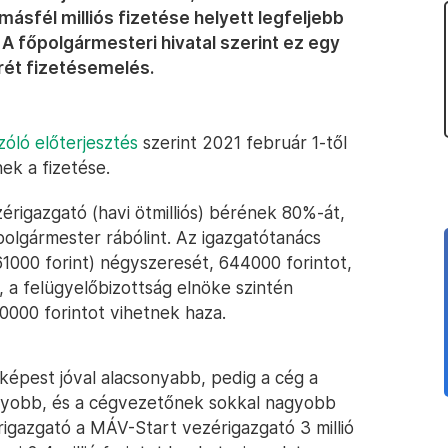
 másfél milliós fizetése helyett legfeljebb
. A főpolgármesteri hivatal szerint ez egy
rét fizetésemelés.
óló előterjesztés
szerint 2021 február 1-től
ek a fizetése.
érigazgató (havi ötmilliós) bérének 80%-át,
őpolgármester rábólint. Az igazgatótanács
1000 forint) négyszeresét, 644000 forintot,
 a felügyelőbizottság elnöke szintén
0000 forintot vihetnek haza.
képest jóval alacsonyabb, pedig a cég a
agyobb, és a cégvezetőnek sokkal nagyobb
érigazgató a MÁV-Start vezérigazgató 3 millió