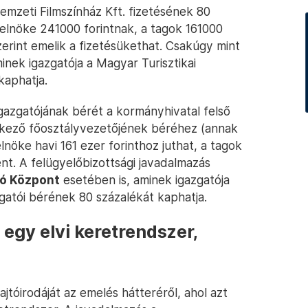
emzeti Filmszínház Kft. fizetésének 80
 elnöke 241000 forintnak, a tagok 161000
zerint emelik a fizetésükethat. Csakúgy mint
minek igazgatója a Magyar Turisztikai
kaphatja.
igazgatójának bérét a kormányhivatal felső
delkező főosztályvezetőjének béréhez (annak
nöke havi 161 ezer forinthoz juthat, a tagok
t. A felügyelőbizottsági javadalmazás
tó Központ
esetében is, aminek igazgatója
atói bérének 80 százalékát kaphatja.
 egy elvi keretrendszer,
jtóirodáját az emelés hátteréről, ahol azt