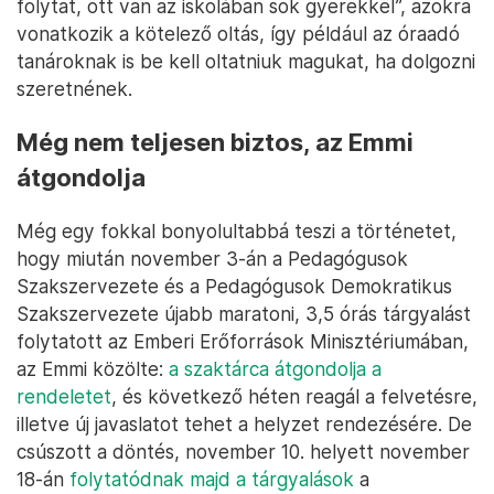
folytat, ott van az iskolában sok gyerekkel”, azokra
vonatkozik a kötelező oltás, így például az óraadó
tanároknak is be kell oltatniuk magukat, ha dolgozni
szeretnének.
Még nem teljesen biztos, az Emmi
átgondolja
Még egy fokkal bonyolultabbá teszi a történetet,
hogy miután november 3-án a Pedagógusok
Szakszervezete és a Pedagógusok Demokratikus
Szakszervezete újabb maratoni, 3,5 órás tárgyalást
folytatott az Emberi Erőforrások Minisztériumában,
az Emmi közölte:
a szaktárca átgondolja a
rendeletet
, és következő héten reagál a felvetésre,
illetve új javaslatot tehet a helyzet rendezésére. De
csúszott a döntés, november 10. helyett november
18-án
folytatódnak majd a tárgyalások
a