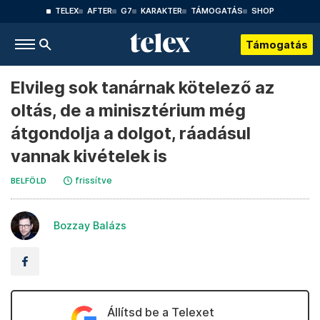
TELEX
AFTER
G7
KARAKTER
TÁMOGATÁS
SHOP
Támogatás
Elvileg sok tanárnak kötelező az
oltás, de a minisztérium még
átgondolja a dolgot, ráadásul
vannak kivételek is
frissítve
BELFÖLD
Bozzay Balázs
Állítsd be a Telexet