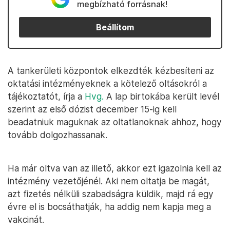
megbízható forrásnak!
Beállítom
A tankerületi központok elkezdték kézbesíteni az
oktatási intézményeknek a kötelező oltásokról a
tájékoztatót, írja a
Hvg.
A lap birtokába került levél
szerint az első dózist december 15-ig kell
beadatniuk maguknak az oltatlanoknak ahhoz, hogy
tovább dolgozhassanak.
Ha már oltva van az illető, akkor ezt igazolnia kell az
intézmény vezetőjénél. Aki nem oltatja be magát,
azt fizetés nélküli szabadságra küldik, majd rá egy
évre el is bocsáthatják, ha addig nem kapja meg a
vakcinát.