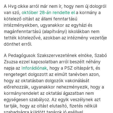
A Hvg cikke arról már nem ír, hogy nem új dologról
van szó,
október 28-án rendelte el
a kormány a
kötelező oltást az állami fenntartású
intézményekben, ugyanakkor az egyházi és
magánfenntartású (alapítványi) iskolákban nem
tették kötelezővé, azokban az intézmény vezetője
dönthet erről.
A Pedagógusok Szakszervezetének elnöke, Szabó
Zsuzsa ezzel kapcsolatban arról beszélt néhány
napja az
Inforádiónak
, hogy a PSZ oltáspárti, és
rengeteget dolgozott az elmúlt tanévben azon,
hogy az oktatásban dolgozók vakcinálását
előrehozzák, ugyanakkor nehezményezik, hogy a
kormányrendelet az oktatási ágazatban nem
egységesen szabályoz. Az egyik veszélynek azt
tartják, hogy az oltást elutasító, fizetés nélküli
szabadságra küldött tanárok jó eséllyel