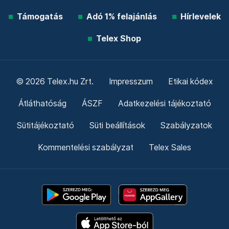
Támogatás
Adó 1% felajánlás
Hírlevelek
Telex Shop
© 2026 Telex.hu Zrt.
Impresszum
Etikai kódex
Átláthatóság
ÁSZF
Adatkezelési tájékoztató
Sütitájékoztató
Süti beállítások
Szabályzatok
Kommentelési szabályzat
Telex Sales