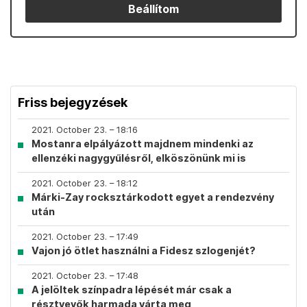
Beállítom
Friss bejegyzések
2021. October 23. – 18:16
Mostanra elpályázott majdnem mindenki az
ellenzéki nagygyűlésről, elköszönünk mi is
2021. October 23. – 18:12
Márki-Zay rocksztárkodott egyet a rendezvény
után
2021. October 23. – 17:49
Vajon jó ötlet használni a Fidesz szlogenjét?
2021. October 23. – 17:48
A jelöltek színpadra lépését már csak a
résztvevők harmada várta meg