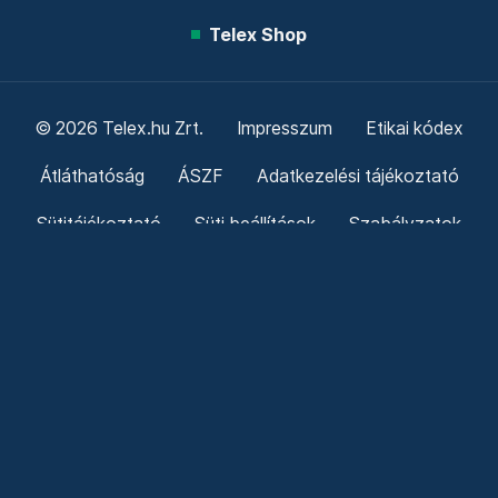
Telex Shop
© 2026 Telex.hu Zrt.
Impresszum
Etikai kódex
Átláthatóság
ÁSZF
Adatkezelési tájékoztató
Sütitájékoztató
Süti beállítások
Szabályzatok
Kommentelési szabályzat
Telex Sales