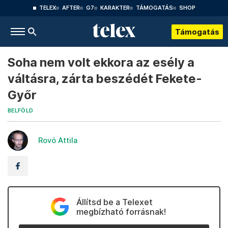
TELEX
AFTER
G7
KARAKTER
TÁMOGATÁS
SHOP
Támogatás
Soha nem volt ekkora az esély a
váltásra, zárta beszédét Fekete-
Győr
BELFÖLD
Rovó Attila
Állítsd be a Telexet
megbízható forrásnak!