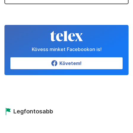
Kövess minket Facebookon is!
Követem!
Legfontosabb