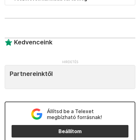
Kedvenceink
Partnereinktől
Állítsd be a Telexet
megbízható forrásnak!
Beállítom