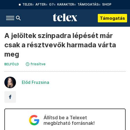
TELEX
AFTER
G7
KARAKTER
TÁMOGATÁS
SHOP
Támogatás
A jelöltek színpadra lépését már
csak a résztvevők harmada várta
meg
frissítve
BELFÖLD
Előd Fruzsina
Állítsd be a Telexet
megbízható forrásnak!