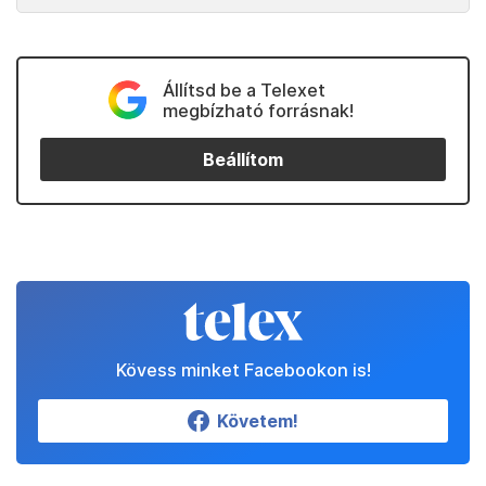
Állítsd be a Telexet
megbízható forrásnak!
Beállítom
Kövess minket Facebookon is!
Követem!