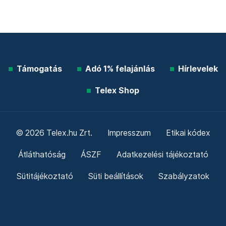
Támogatás
Adó 1% felajánlás
Hírlevelek
Telex Shop
© 2026 Telex.hu Zrt.
Impresszum
Etikai kódex
Átláthatóság
ÁSZF
Adatkezelési tájékoztató
Sütitájékoztató
Süti beállítások
Szabályzatok
Kommentelési szabályzat
Telex Sales