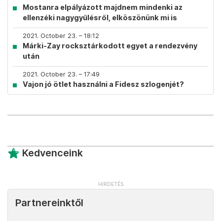
Mostanra elpályázott majdnem mindenki az
ellenzéki nagygyűlésről, elköszönünk mi is
2021. October 23. – 18:12
Márki-Zay rocksztárkodott egyet a rendezvény
után
2021. October 23. – 17:49
Vajon jó ötlet használni a Fidesz szlogenjét?
Kedvenceink
Partnereinktől