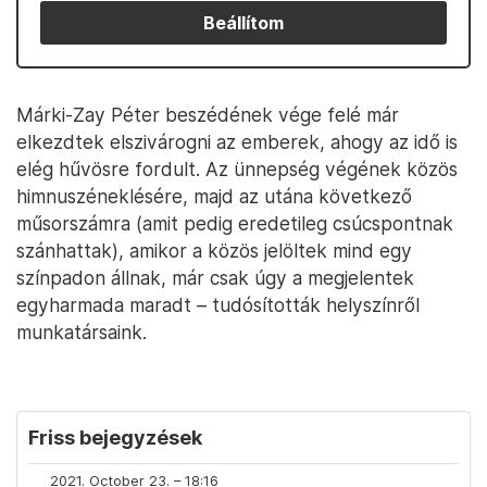
Beállítom
Márki-Zay Péter beszédének vége felé már
elkezdtek elszivárogni az emberek, ahogy az idő is
elég hűvösre fordult. Az ünnepség végének közös
himnuszéneklésére, majd az utána következő
műsorszámra (amit pedig eredetileg csúcspontnak
szánhattak), amikor a közös jelöltek mind egy
színpadon állnak, már csak úgy a megjelentek
egyharmada maradt – tudósították helyszínről
munkatársaink.
Friss bejegyzések
2021. October 23. – 18:16