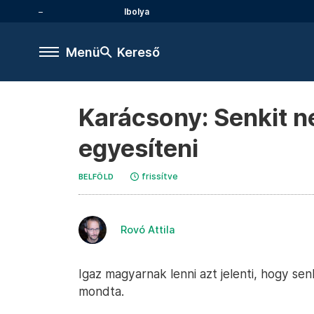
Ibolya
Menü
Kereső
Karácsony: Senkit ne
egyesíteni
frissítve
BELFÖLD
Rovó Attila
Igaz magyarnak lenni azt jelenti, hogy s
mondta.