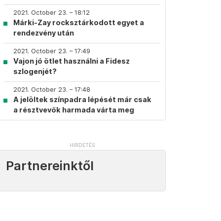
2021. October 23. – 18:12
Márki-Zay rocksztárkodott egyet a
rendezvény után
2021. October 23. – 17:49
Vajon jó ötlet használni a Fidesz
szlogenjét?
2021. October 23. – 17:48
A jelöltek színpadra lépését már csak
a résztvevők harmada várta meg
Partnereinktől