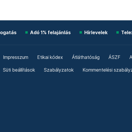
ogatás
Adó 1% felajánlás
Hírlevelek
Tele
Impresszum
Etikai kódex
Átláthatóság
ÁSZF
A
Süti beállítások
Szabályzatok
Kommentelési szabály