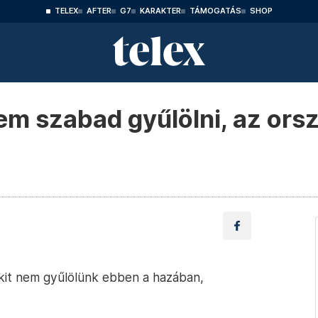
TELEX
AFTER
G7
KARAKTER
TÁMOGATÁS
SHOP
m szabad gyűlölni, az orszá
enkit nem gyűlölünk ebben a hazában,