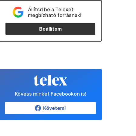
Állítsd be a Telexet
megbízható forrásnak!
Beállítom
Kövess minket Facebookon is!
Követem!