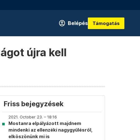
Belépés
Támogatás
got újra kell
Friss bejegyzések
2021. October 23. – 18:16
Mostanra elpályázott majdnem
mindenki az ellenzéki nagygyűlésről,
elköszönünk mi is