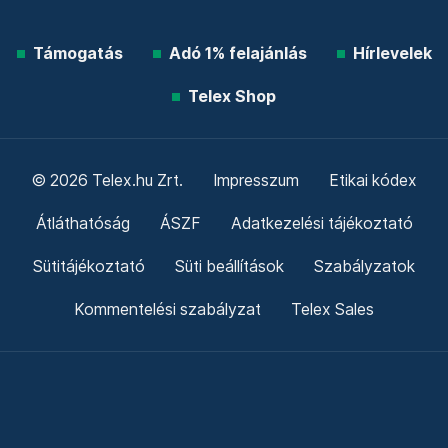
Támogatás
Adó 1% felajánlás
Hírlevelek
Telex Shop
© 2026 Telex.hu Zrt.
Impresszum
Etikai kódex
Átláthatóság
ÁSZF
Adatkezelési tájékoztató
Sütitájékoztató
Süti beállítások
Szabályzatok
Kommentelési szabályzat
Telex Sales