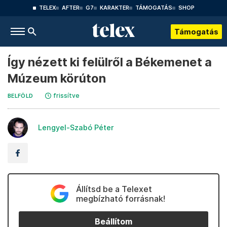
TELEX
AFTER
G7
KARAKTER
TÁMOGATÁS
SHOP
Támogatás
Így nézett ki felülről a Békemenet a
Múzeum körúton
frissítve
BELFÖLD
Lengyel-Szabó Péter
Állítsd be a Telexet
megbízható forrásnak!
Beállítom