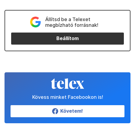
Állítsd be a Telexet
megbízható forrásnak!
Beállítom
Kövess minket Facebookon is!
Követem!