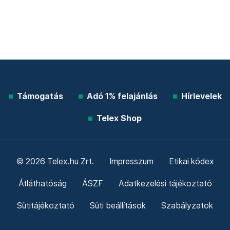
Támogatás
Adó 1% felajánlás
Hírlevelek
Telex Shop
© 2026 Telex.hu Zrt.
Impresszum
Etikai kódex
Átláthatóság
ÁSZF
Adatkezelési tájékoztató
Sütitájékoztató
Süti beállítások
Szabályzatok
Kommentelési szabályzat
Telex Sales