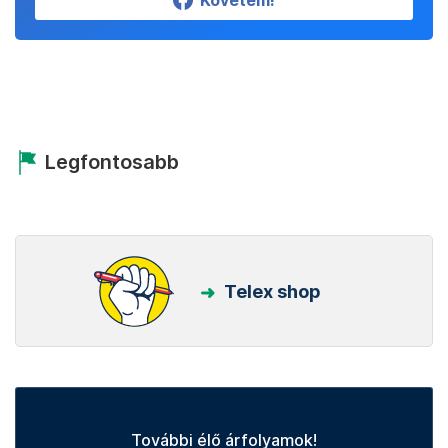
Követem!
Legfontosabb
Telex shop
További élő árfolyamok!