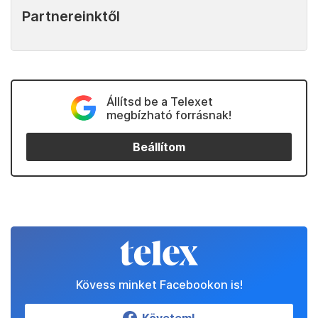
Partnereinktől
Állítsd be a Telexet
megbízható forrásnak!
Beállítom
Kövess minket Facebookon is!