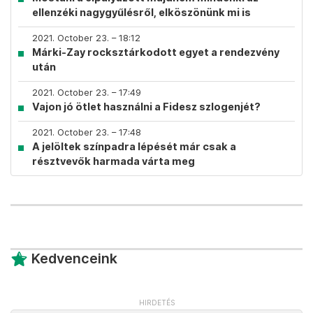
ellenzéki nagygyűlésről, elköszönünk mi is
2021. October 23. – 18:12
Márki-Zay rocksztárkodott egyet a rendezvény
után
2021. October 23. – 17:49
Vajon jó ötlet használni a Fidesz szlogenjét?
2021. October 23. – 17:48
A jelöltek színpadra lépését már csak a
résztvevők harmada várta meg
Kedvenceink