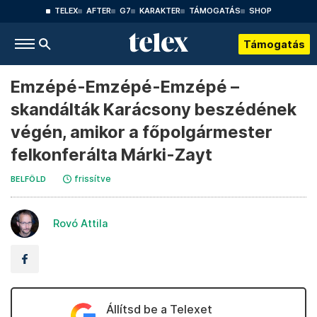
TELEX
AFTER
G7
KARAKTER
TÁMOGATÁS
SHOP
Támogatás
Emzépé-Emzépé-Emzépé –
skandálták Karácsony beszédének
végén, amikor a főpolgármester
felkonferálta Márki-Zayt
frissítve
BELFÖLD
Rovó Attila
Állítsd be a Telexet