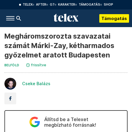
TELEX
AFTER
G7
KARAKTER
TÁMOGATÁS
SHOP
Támogatás
Megháromszorozta szavazatai
számát Márki-Zay, kétharmados
győzelmet aratott Budapesten
frissítve
BELFÖLD
Cseke Balázs
Állítsd be a Telexet
megbízható forrásnak!