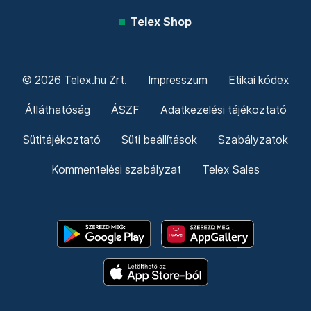
Telex Shop
© 2026 Telex.hu Zrt.
Impresszum
Etikai kódex
Átláthatóság
ÁSZF
Adatkezelési tájékoztató
Sütitájékoztató
Süti beállítások
Szabályzatok
Kommentelési szabályzat
Telex Sales