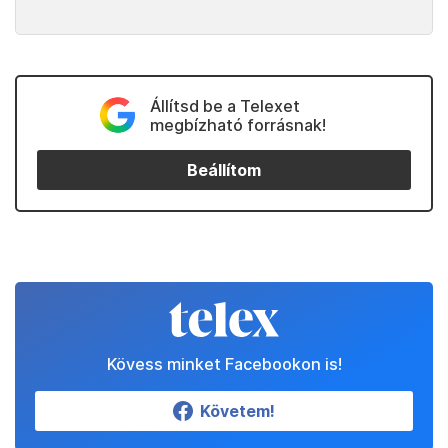
Állítsd be a Telexet
megbízható forrásnak!
Beállítom
Kövess minket Facebookon is!
Követem!