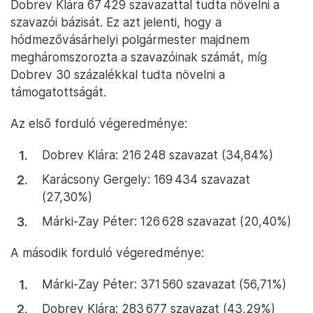
Dobrev Klára 67 429 szavazattal tudta növelni a
szavazói bázisát. Ez azt jelenti, hogy a
hódmezővásárhelyi polgármester majdnem
megháromszorozta a szavazóinak számát, míg
Dobrev 30 százalékkal tudta növelni a
támogatottságát.
Az első forduló végeredménye:
Dobrev Klára: 216 248 szavazat (34,84%)
Karácsony Gergely: 169 434 szavazat
(27,30%)
Márki-Zay Péter: 126 628 szavazat (20,40%)
A második forduló végeredménye:
Márki-Zay Péter: 371 560 szavazat (56,71%)
Dobrev Klára: 283 677 szavazat (43,29%)