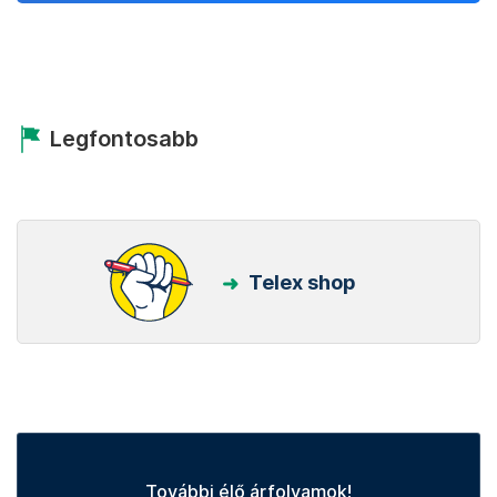
Legfontosabb
Telex shop
További élő árfolyamok!