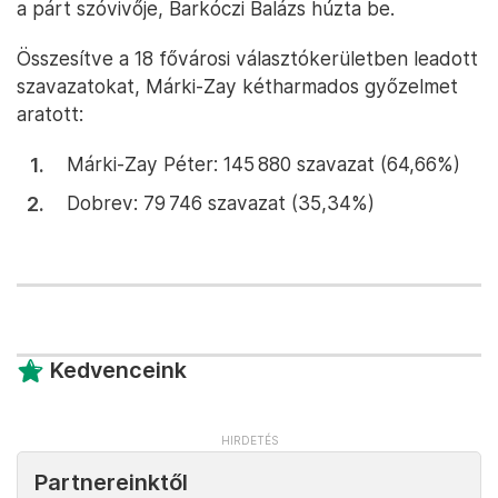
a párt szóvivője, Barkóczi Balázs húzta be.
Összesítve a 18 fővárosi választókerületben leadott
szavazatokat, Márki-Zay kétharmados győzelmet
aratott:
Márki-Zay Péter: 145 880 szavazat (64,66%)
Dobrev: 79 746 szavazat (35,34%)
Kedvenceink
Partnereinktől