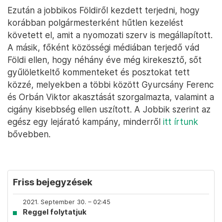
Ezután a jobbikos Földiről kezdett terjedni, hogy
korábban polgármesterként hűtlen kezelést
követett el, amit a nyomozati szerv is megállapított.
A másik, főként közösségi médiában terjedő vád
Földi ellen, hogy néhány éve még kirekesztő, sőt
gyűlöletkeltő kommenteket és posztokat tett
közzé, melyekben a többi között Gyurcsány Ferenc
és Orbán Viktor akasztását szorgalmazta, valamint a
cigány kisebbség ellen uszított. A Jobbik szerint az
egész egy lejárató kampány, minderről
itt írtunk
bővebben.
Friss bejegyzések
2021. September 30. – 02:45
Reggel folytatjuk