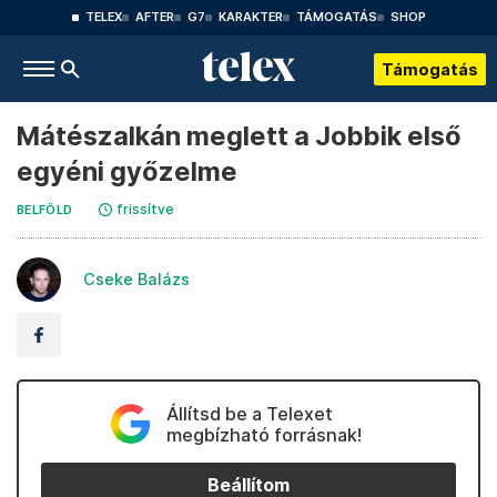
TELEX
AFTER
G7
KARAKTER
TÁMOGATÁS
SHOP
Támogatás
Mátészalkán meglett a Jobbik első
egyéni győzelme
frissítve
BELFÖLD
Cseke Balázs
Állítsd be a Telexet
megbízható forrásnak!
Beállítom