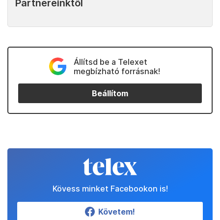
Partnereinktől
Állítsd be a Telexet
megbízható forrásnak!
Beállítom
Kövess minket Facebookon is!
Követem!