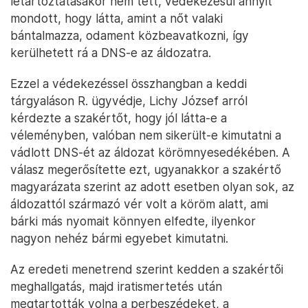
letartóztatásakor nem tett, védekezésül annyit
mondott, hogy látta, amint a nőt valaki
bántalmazza, odament közbeavatkozni, így
kerülhetett rá a DNS-e az áldozatra.
Ezzel a védekezéssel összhangban a keddi
tárgyaláson R. ügyvédje, Lichy József arról
kérdezte a szakértőt, hogy jól látta-e a
véleményben, valóban nem sikerült-e kimutatni a
vádlott DNS-ét az áldozat körömnyesedékében. A
válasz megerősítette ezt, ugyanakkor a szakértő
magyarázata szerint az adott esetben olyan sok, az
áldozattól származó vér volt a köröm alatt, ami
bárki más nyomait könnyen elfedte, ilyenkor
nagyon nehéz bármi egyebet kimutatni.
Az eredeti menetrend szerint kedden a szakértői
meghallgatás, majd iratismertetés után
megtartották volna a perbeszédeket, a