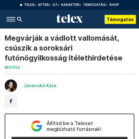
TELEX
AFTER
G7
KARAKTER
TÁMOGATÁS
SHOP
Támogatás
Megvárják a vádlott vallomását,
csúszik a soroksári
futónőgyilkosság ítélethirdetése
BELFÖLD
Janecskó Kata
Állítsd be a Telexet
megbízható forrásnak!