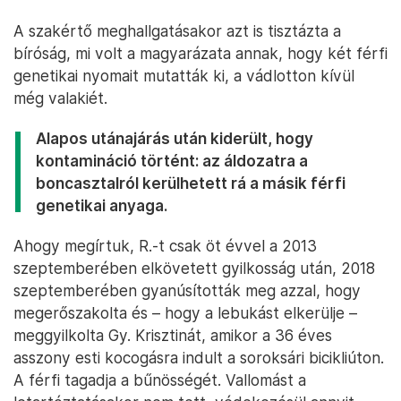
A szakértő meghallgatásakor azt is tisztázta a
bíróság, mi volt a magyarázata annak, hogy két férfi
genetikai nyomait mutatták ki, a vádlotton kívül
még valakiét.
Alapos utánajárás után kiderült, hogy
kontamináció történt: az áldozatra a
boncasztalról kerülhetett rá a másik férfi
genetikai anyaga.
Ahogy megírtuk, R.-t csak öt évvel a 2013
szeptemberében elkövetett gyilkosság után, 2018
szeptemberében gyanúsították meg azzal, hogy
megerőszakolta és – hogy a lebukást elkerülje –
meggyilkolta Gy. Krisztinát, amikor a 36 éves
asszony esti kocogásra indult a soroksári bicikliúton.
A férfi tagadja a bűnösségét. Vallomást a