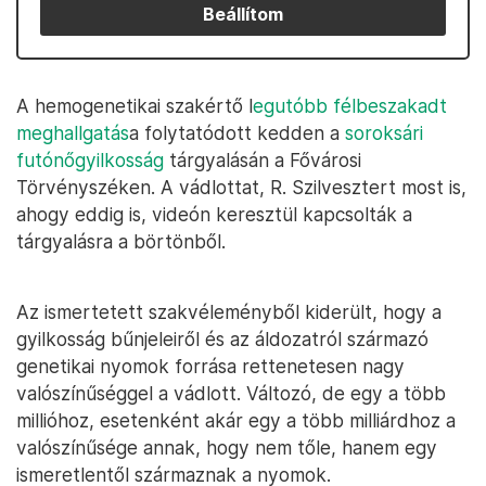
Beállítom
A hemogenetikai szakértő l
egutóbb félbeszakadt
meghallgatás
a folytatódott kedden a
soroksári
futónőgyilkosság
tárgyalásán a Fővárosi
Törvényszéken. A vádlottat, R. Szilvesztert most is,
ahogy eddig is, videón keresztül kapcsolták a
tárgyalásra a börtönből.
Az ismertetett szakvéleményből kiderült, hogy a
gyilkosság bűnjeleiről és az áldozatról származó
genetikai nyomok forrása rettenetesen nagy
valószínűséggel a vádlott. Változó, de egy a több
millióhoz, esetenként akár egy a több milliárdhoz a
valószínűsége annak, hogy nem tőle, hanem egy
ismeretlentől származnak a nyomok.