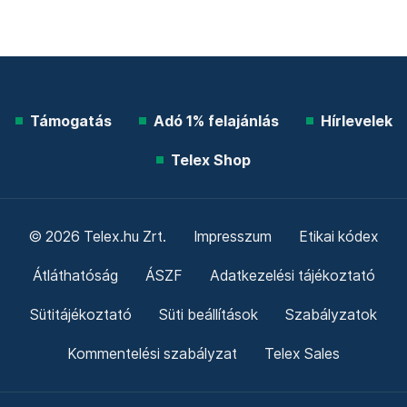
Támogatás
Adó 1% felajánlás
Hírlevelek
Telex Shop
© 2026 Telex.hu Zrt.
Impresszum
Etikai kódex
Átláthatóság
ÁSZF
Adatkezelési tájékoztató
Sütitájékoztató
Süti beállítások
Szabályzatok
Kommentelési szabályzat
Telex Sales