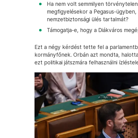
Ha nem volt semmilyen törvénytelens
megfigyelésekor a Pegasus-ügyben, ak
nemzetbiztonsági ülés tartalmát?
Támogatja-e, hogy a Diákváros megé
Ezt a négy kérdést tette fel a parlament
kormányfőnek. Orbán azt mondta, halottak
ezt politikai játszmára felhasználni ízlést