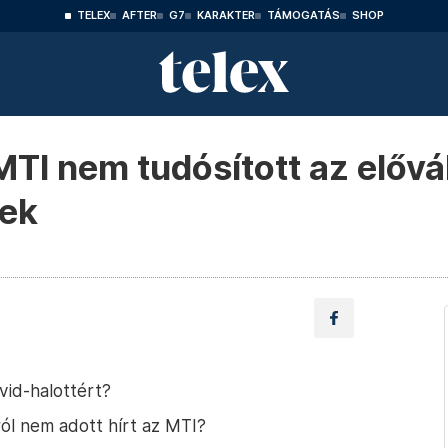
TELEX
AFTER
G7
KARAKTER
TÁMOGATÁS
SHOP
TI nem tudósított az elővá
nek
ovid-halottért?
ról nem adott hírt az MTI?