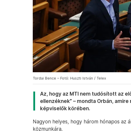
Tordai Bence – Fotó: Huszti István / Telex
Az, hogy az MTI nem tudósított az el
ellenzéknek” – mondta Orbán, amire n
képviselők körében.
Nagyon helyes, hogy három hónapos az áll
közmunkára.