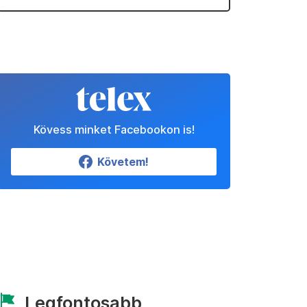
Kövess minket Facebookon is!
Követem!
Legfontosabb