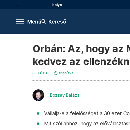
Ibolya
Menü
Kereső
Orbán: Az, hogy az M
kedvez az ellenzék
frissítve
BELFÖLD
Bozzay Balázs
Vállalja-e a felelősséget a 30 ezer C
Mit szól ahhoz, hogy az előválasztás