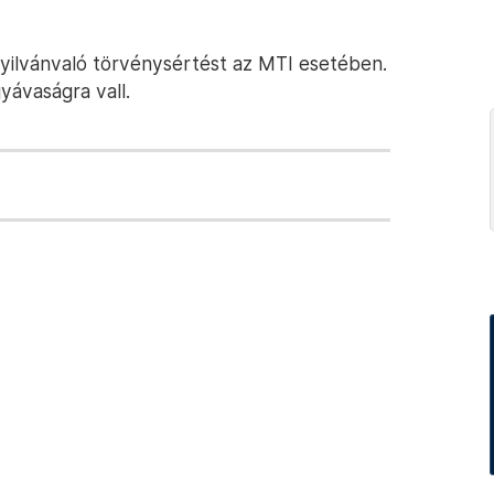
nyilvánvaló törvénysértést az MTI esetében.
gyávaságra vall.