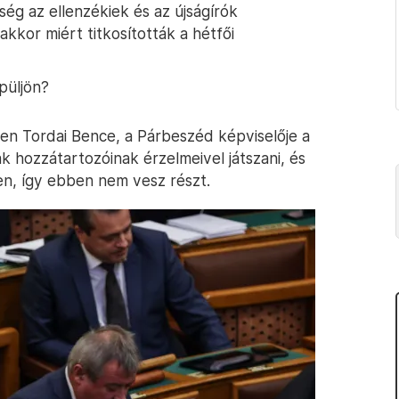
ég az ellenzékiek és az újságírók
kor miért titkosították a hétfői
püljön?
ben Tordai Bence, a Párbeszéd képviselője a
 hozzátartozóinak érzelmeivel játszani, és
elen, így ebben nem vesz részt.