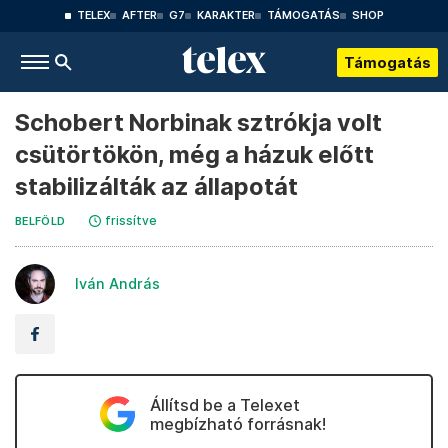
TELEX
AFTER
G7
KARAKTER
TÁMOGATÁS
SHOP
Támogatás
Schobert Norbinak sztrókja volt
csütörtökön, még a házuk előtt
stabilizálták az állapotát
frissítve
BELFÖLD
Iván András
Állítsd be a Telexet
megbízható forrásnak!