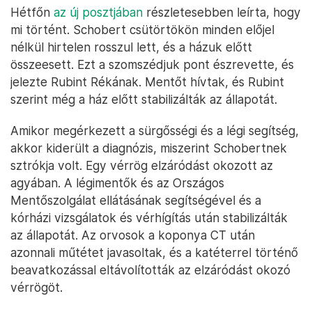
Hétfőn
az új posztjában
részletesebben leírta, hogy
mi történt. Schobert csütörtökön minden előjel
nélkül hirtelen rosszul lett, és a házuk előtt
összeesett. Ezt a szomszédjuk pont észrevette, és
jelezte Rubint Rékának. Mentőt hívtak, és Rubint
szerint még a ház előtt stabilizálták az állapotát.
Amikor megérkezett a sürgősségi és a légi segítség,
akkor kiderült a diagnózis, miszerint Schobertnek
sztrókja volt. Egy vérrög elzáródást okozott az
agyában. A légimentők és az Országos
Mentőszolgálat ellátásának segítségével és a
kórházi vizsgálatok és vérhígítás után stabilizálták
az állapotát. Az orvosok a koponya CT után
azonnali műtétet javasoltak, és a katéterrel történő
beavatkozással eltávolították az elzáródást okozó
vérrögöt.