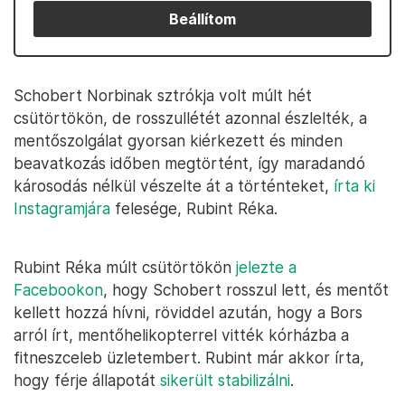
Beállítom
Schobert Norbinak sztrókja volt múlt hét
csütörtökön, de rosszullétét azonnal észlelték, a
mentőszolgálat gyorsan kiérkezett és minden
beavatkozás időben megtörtént, így maradandó
károsodás nélkül vészelte át a történteket,
írta ki
Instagramjára
felesége, Rubint Réka.
Rubint Réka múlt csütörtökön
jelezte a
Facebookon
, hogy Schobert rosszul lett, és mentőt
kellett hozzá hívni, röviddel azután, hogy a Bors
arról írt, mentőhelikopterrel vitték kórházba a
fitneszceleb üzletembert. Rubint már akkor írta,
hogy férje állapotát
sikerült stabilizálni
.