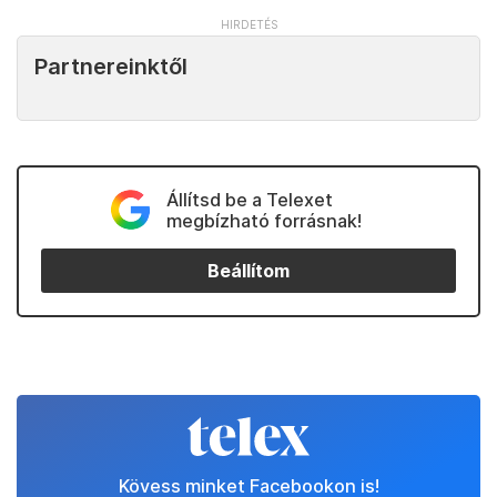
Partnereinktől
Állítsd be a Telexet
megbízható forrásnak!
Beállítom
Kövess minket Facebookon is!