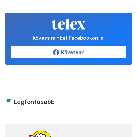
Kövess minket Facebookon is!
Követem!
Legfontosabb