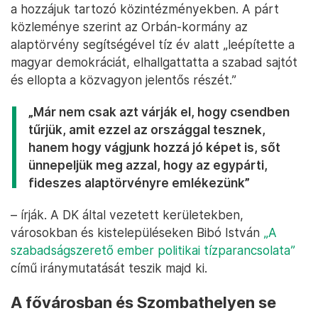
a hozzájuk tartozó közintézményekben. A párt
közleménye szerint az Orbán-kormány az
alaptörvény segítségével tíz év alatt „leépítette a
magyar demokráciát, elhallgattatta a szabad sajtót
és ellopta a közvagyon jelentős részét.”
„Már nem csak azt várják el, hogy csendben
tűrjük, amit ezzel az országgal tesznek,
hanem hogy vágjunk hozzá jó képet is, sőt
ünnepeljük meg azzal, hogy az egypárti,
fideszes alaptörvényre emlékezünk”
– írják. A DK által vezetett kerületekben,
városokban és kistelepüléseken Bibó István
„A
szabadságszerető ember politikai tízparancsolata”
című iránymutatását teszik majd ki.
A fővárosban és Szombathelyen se