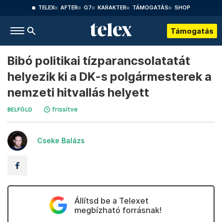
TELEX
AFTER
G7
KARAKTER
TÁMOGATÁS
SHOP
Támogatás
Bibó politikai tízparancsolatatát
helyezik ki a DK-s polgármesterek a
nemzeti hitvallás helyett
frissítve
BELFÖLD
Cseke Balázs
Állítsd be a Telexet
megbízható forrásnak!