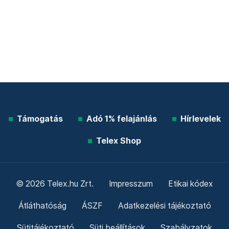
Támogatás
Adó 1% felajánlás
Hírlevelek
Telex Shop
© 2026 Telex.hu Zrt.
Impresszum
Etikai kódex
Átláthatóság
ÁSZF
Adatkezelési tájékoztató
Sütitájékoztató
Süti beállítások
Szabályzatok