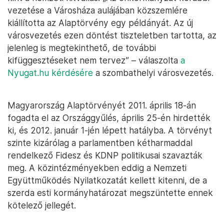
vezetése a Városháza aulájában közszemlére
kiállította az Alaptörvény egy példányát. Az új
városvezetés ezen döntést tiszteletben tartotta, az
jelenleg is megtekinthető, de további
kifüggesztéseket nem tervez” – válaszolta
a
Nyugat.hu kérdésére
a szombathelyi városvezetés.
Magyarország Alaptörvényét 2011. április 18-án
fogadta el az Országgyűlés, április 25-én hirdették
ki, és 2012. január 1-jén lépett hatályba. A törvényt
szinte kizárólag a parlamentben kétharmaddal
rendelkező Fidesz és KDNP politikusai szavazták
meg. A közintézményekben eddig a Nemzeti
Együttműködés Nyilatkozatát kellett kitenni, de a
szerda esti kormányhatározat megszüntette ennek
kötelező jellegét.