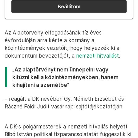
Beállítom
Az Alaptörvény elfogadásának tíz éves
évfordulóján arra kérte a kormány a
közintézmények vezetőit, hogy helyezzék ki a
dokumentum bevezetőjét, a
nemzeti hitvallást
.
„Az alaptörvényt nem ünnepelni vagy
kitűzni kell a közintézményekben, hanem
kihajítani a szemétbe”
– reagált a DK nevében Gy. Németh Erzsébet és
Ráczné Földi Judit vasárnapi sajtótájékoztatóján.
A DK-s polgármesterek a nemzeti hitvallás helyett
Bibó István politikai tízparancsolatatát függesztik ki