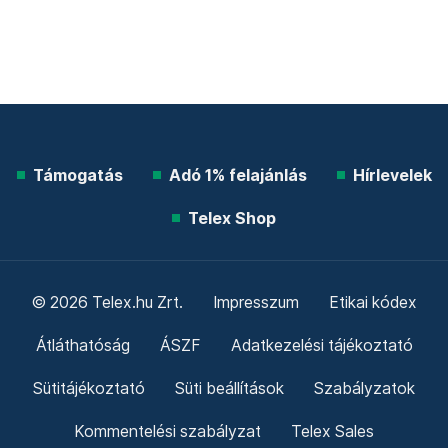
Támogatás
Adó 1% felajánlás
Hírlevelek
Telex Shop
© 2026 Telex.hu Zrt.
Impresszum
Etikai kódex
Átláthatóság
ÁSZF
Adatkezelési tájékoztató
Sütitájékoztató
Süti beállítások
Szabályzatok
Kommentelési szabályzat
Telex Sales