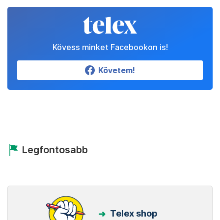
Kövess minket Facebookon is!
Követem!
Legfontosabb
Telex shop