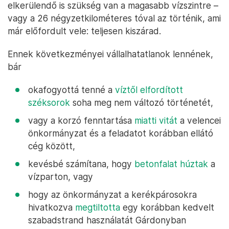
elkerülendő is szükség van a magasabb vízszintre –
vagy a 26 négyzetkilométeres tóval az történik, ami
már előfordult vele: teljesen kiszárad.
Ennek következményei vállalhatatlanok lennének,
bár
okafogyottá tenné a
víztől elfordított
széksorok
soha meg nem változó történetét,
vagy a korzó fenntartása
miatti vitát
a velencei
önkormányzat és a feladatot korábban ellátó
cég között,
kevésbé számítana, hogy
betonfalat húztak
a
vízparton, vagy
hogy az önkormányzat a kerékpárosokra
hivatkozva
megtiltotta
egy korábban kedvelt
szabadstrand használatát Gárdonyban