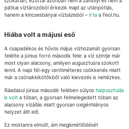
szokatlan, ezúttal azonban nem a zámolyi és nem a
pátkai víztározóból érkezik majd az utánpótlás,
hanem a kincsesbányai vízbázisból –
írta
a Feol.hu.
Hiába volt a májusi eső
A csapadékos és hűvös május vízhozamát gyorsan
felélte a június forró második fele: a víz szintje már
most olyan alacsony, amilyen augusztusra szokott
lenni. A napi fél-egy centiméteres csökkenés miatt
már a csónakkikötőkből való kievezés is nehézkes.
Ráadásul június második felében súlyos
halpusztulás
is volt
a tóban, a gyorsan felmelegedett tóban az
alacsony vízállás miatt gyorsan oxigénhiányos
helyzet állt elő.
Ez mostanra elmúlt, ám megismétlődését