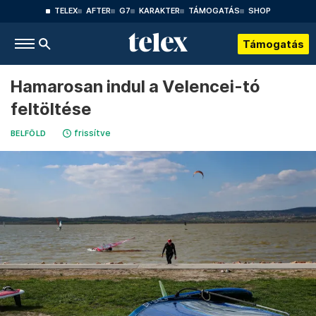
TELEX
AFTER
G7
KARAKTER
TÁMOGATÁS
SHOP
Támogatás
Hamarosan indul a Velencei-tó
feltöltése
frissítve
BELFÖLD