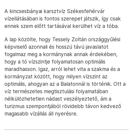
A kincsesbányai karsztvíz Székesfehérvár
vízellátásában is fontos szerepet játszik, így csak
ennek szem előtt tartásával kerülhet víz a tóba.
A lap közölte, hogy Tessely Zoltán országgyűlési
képviselő azonnali és hosszú távú javaslatot
fogalmaz meg a kormánynak annak érdekében,
hogy a tó vízszintje folyamatosan optimális
maradhasson. Igaz, arról lehet vita a szakma és a
kormányzat között, hogy milyen vízszint az
optimális, ahogyan az a Balatonnál is történik. Ott a
víz természetes megtisztulási folyamatában
nélkülözhetetlen nádast veszélyeztető, ám a
turizmus szempontjából rövidebb távon kedvező
magasabb vízállás áll nyerésre.