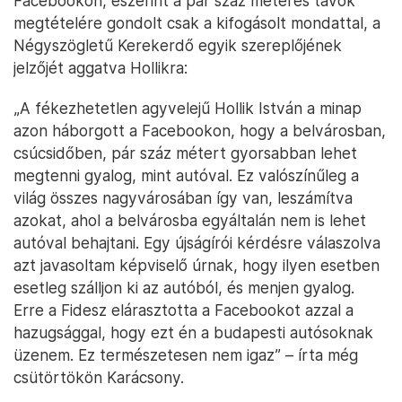
Facebookon, eszerint a pár száz méteres távok
megtételére gondolt csak a kifogásolt mondattal, a
Négyszögletű Kerekerdő egyik szereplőjének
jelzőjét aggatva Hollikra:
„A fékezhetetlen agyvelejű Hollik István a minap
azon háborgott a Facebookon, hogy a belvárosban,
csúcsidőben, pár száz métert gyorsabban lehet
megtenni gyalog, mint autóval. Ez valószínűleg a
világ összes nagyvárosában így van, leszámítva
azokat, ahol a belvárosba egyáltalán nem is lehet
autóval behajtani. Egy újságírói kérdésre válaszolva
azt javasoltam képviselő úrnak, hogy ilyen esetben
esetleg szálljon ki az autóból, és menjen gyalog.
Erre a Fidesz elárasztotta a Facebookot azzal a
hazugsággal, hogy ezt én a budapesti autósoknak
üzenem. Ez természetesen nem igaz” – írta még
csütörtökön Karácsony.