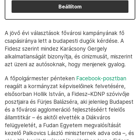
Beállítom
A jövő évi választások fővárosi kampányának fő
csapásiránya lett a budapesti dugók kérdése. A
Fidesz szerint mindez Karácsony Gergely
alkalmatlanságát bizonyítja, és cinizmusát, miszerint
azt üzeni az autósoknak, hogy menjenek gyalog.
A főpolgármester pénteken
Facebook-posztban
reagált a kormányzat képviselőinek felvetésére,
elsősorban Hollik István, a Fidesz–KDNP szóvivője
posztjaira és Fürjes Balázséra, aki jelenleg Budapest
és a fővárosi agglomeráció fejlesztéséért felelős
államtitkár – és akitől elvették a Diákváros
felügyeletét, a Fudan Egyetem megvalósítását
kezelő Palkovics László miniszternek adva oda –, és