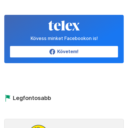
Kövess minket Facebookon is!
Követem!
Legfontosabb