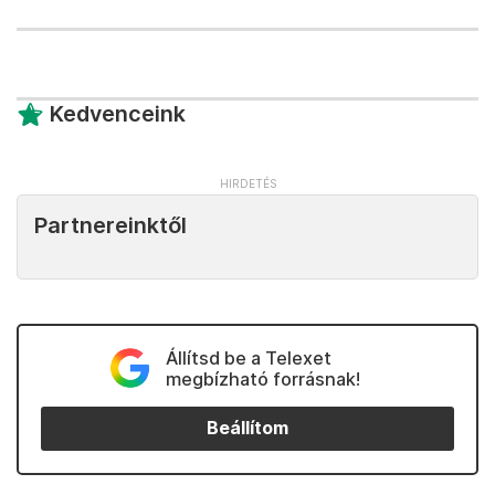
Kedvenceink
Partnereinktől
Állítsd be a Telexet
megbízható forrásnak!
Beállítom