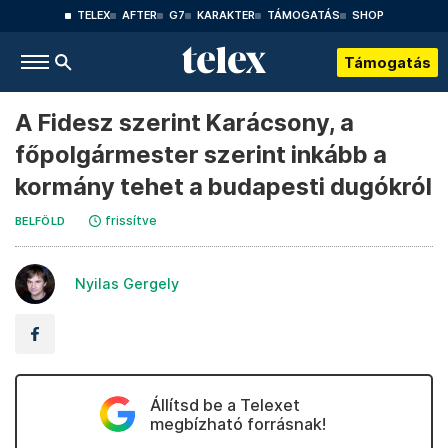
TELEX
AFTER
G7
KARAKTER
TÁMOGATÁS
SHOP
Támogatás
A Fidesz szerint Karácsony, a
főpolgármester szerint inkább a
kormány tehet a budapesti dugókról
frissítve
BELFÖLD
Nyilas Gergely
Állítsd be a Telexet
megbízható forrásnak!