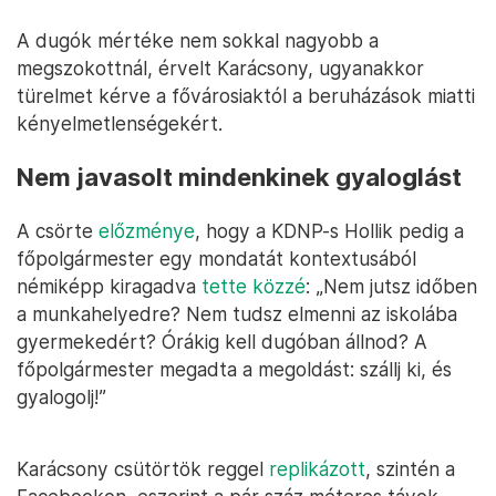
A dugók mértéke nem sokkal nagyobb a
megszokottnál, érvelt Karácsony, ugyanakkor
türelmet kérve a fővárosiaktól a beruházások miatti
kényelmetlenségekért.
Nem javasolt mindenkinek gyaloglást
A csörte
előzménye
, hogy a KDNP-s Hollik pedig a
főpolgármester egy mondatát kontextusából
némiképp kiragadva
tette közzé
: „Nem jutsz időben
a munkahelyedre? Nem tudsz elmenni az iskolába
gyermekedért? Órákig kell dugóban állnod? A
főpolgármester megadta a megoldást: szállj ki, és
gyalogolj!”
Karácsony csütörtök reggel
replikázott
, szintén a