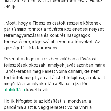
aki a XII. kerületi választókerületben lesz a Fidesz
jelöltje.
„Most, hogy a Fidesz és csatolt részei elköltenek
pár tízmillió forintot a fővárosi közlekedési helyzet
félremagyarázására és konkrét hazugságok
terjesztésére, ideje számba venni a tényeket. Az
igazságot” – írta Karácsony.
Eszerint a dugókat részben valóban a fővárosi
fejlesztések okozzák, amelyek javát azonban már a
Tarlós-érában meg kellett volna csinálni, de nem
történtek meg. Ilyen a Lánchíd felújítása, a rakpart
megújítása, amelyek után a Blaha Lujza tér
átalakítása
következik.
Hollik kifogásolta az időzítést is, mondván, a
pandémia alatt is végig lehetett volna vinni a