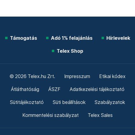
Támogatás
Adó 1% felajánlás
Hírlevelek
Telex Shop
© 2026 Telex.hu Zrt.
Impresszum
Etikai kódex
Átláthatóság
ÁSZF
Adatkezelési tájékoztató
Sütitájékoztató
Süti beállítások
Szabályzatok
Kommentelési szabályzat
Telex Sales