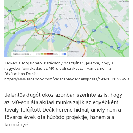
Térkép a forgalomról Karácsony posztjában, jelezve, hogy a
nagyobb fennakadás az M0-s déli szakaszán van és nem a
fővárosban Forrás:
https://www.facebook.com/karacsonygergely/posts/441410111528936
Jelentős dugót okoz azonban szerinte az is, hogy
az M0-son átalakítási munka zajlik az egyébként
tavaly felújított Deák Ferenc hídnál, amely nem a
főváros évek óta húzódó projektje, hanem a a
kormányé.