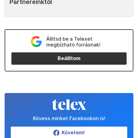
Partnereinktől
Állítsd be a Telexet
megbízható forrásnak!
Beállítom
Kövess minket Facebookon is!
Követem!