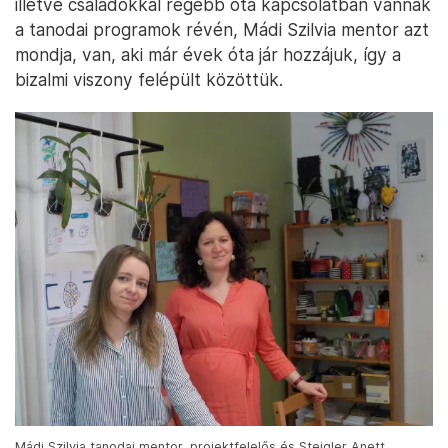
illetve családokkal régebb óta kapcsolatban vannak
a tanodai programok révén, Mádi Szilvia mentor azt
mondja, van, aki már évek óta jár hozzájuk, így a
bizalmi viszony felépült közöttük.
Mádi Szilvia tanodai mentor, projektfelelős és Steigler Anett