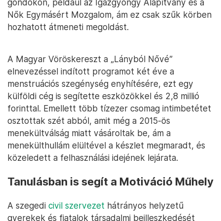
gondokon, például az Igazgyöngy Alapítvány és a
Nők Egymásért Mozgalom, ám ez csak szűk körben
hozhatott átmeneti megoldást.
A Magyar Vöröskereszt a „Lányból Nővé”
elnevezéssel indított programot két éve a
menstruációs szegénység enyhítésére, ezt egy
külföldi cég is segítette eszközökkel és 2,8 millió
forinttal. Emellett több tízezer csomag intimbetétet
osztottak szét abból, amit még a 2015-ös
menekültválság miatt vásároltak be, ám a
menekülthullám elültével a készlet megmaradt, és
közeledett a felhasználási idejének lejárata.
Tanulásban is segít a Motiváció Műhely
A szegedi
civil szervezet
hátrányos helyzetű
gyerekek és fiatalok társadalmi beilleszkedését