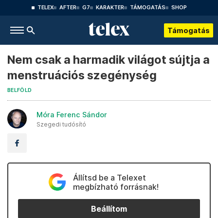
TELEX
AFTER
G7
KARAKTER
TÁMOGATÁS
SHOP
Támogatás
Nem csak a harmadik világot sújtja a
menstruációs szegénység
BELFÖLD
Móra Ferenc Sándor
Szegedi tudósító
Állítsd be a Telexet
megbízható forrásnak!
Beállítom