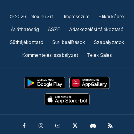
© 2026 Telex.hu Zrt.
Impresszum
Etikai kódex
Átláthatóság
ÁSZF
Adatkezelési tájékoztató
Sütitájékoztató
Süti beállítások
Szabályzatok
Kommentelési szabályzat
Telex Sales