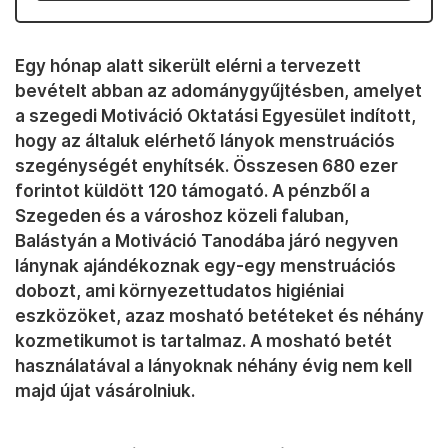
Egy hónap alatt sikerült elérni a tervezett
bevételt abban az adománygyűjtésben, amelyet
a szegedi Motiváció Oktatási Egyesület indított,
hogy az általuk elérhető lányok menstruációs
szegénységét enyhítsék. Összesen 680 ezer
forintot küldött 120 támogató. A pénzből a
Szegeden és a városhoz közeli faluban,
Balástyán a Motiváció Tanodába járó negyven
lánynak ajándékoznak egy-egy menstruációs
dobozt, ami környezettudatos higiéniai
eszközöket, azaz mosható betéteket és néhány
kozmetikumot is tartalmaz. A mosható betét
használatával a lányoknak néhány évig nem kell
majd újat vásárolniuk.