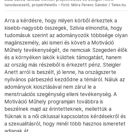
tanodavezető, projektfelelős – Fotó: Móra Ferenc Sándor / Telex.hu
Arra a kérdésre, hogy milyen körből érkeztek a
kisebb-nagyobb összegek, Szilvia elmondta, hogy
tudomásuk szerint az adományozók többsége olyan
magánszemély, aki ismeri és követi a Motiváció
Műhely tevékenységét, de nemcsak Szegeden élők
és a környéken lakók küldtek támogatást, hanem
az ország más részeiből is érkezett pénz. Steigler
Anett arról is beszélt, jó lenne, ha országszerte
nyilvános párbeszéd kezdődne a témáról. Náluk az
adományok kiosztásával nem zárul le a
menstruációs szegénység elleni tevékenység. A
Motiváció Műhely programjain továbbra is
beszélnek majd az érintetteknek, mellettük a
fiúknak is a női ciklussal kapcsolatos kérdésekről és
a szexualitásról, hogy minél több hasznos ismeretet
adjanak át.