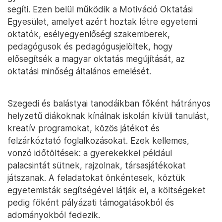
segíti. Ezen belül működik a Motiváció Oktatási
Egyesület, amelyet azért hoztak létre egyetemi
oktatók, esélyegyenlőségi szakemberek,
pedagógusok és pedagógusjelöltek, hogy
elősegítsék a magyar oktatás megújítását, az
oktatási minőség általános emelését.
Szegedi és balástyai tanodáikban főként hátrányos
helyzetű diákoknak kínálnak iskolán kívüli tanulást,
kreatív programokat, közös játékot és
felzárkóztató foglalkozásokat. Ezek kellemes,
vonzó időtöltések: a gyerekekkel például
palacsintát sütnek, rajzolnak, társasjátékokat
játszanak. A feladatokat önkéntesek, köztük
egyetemisták segítségével látják el, a költségeket
pedig főként pályázati támogatásokból és
adományokból fedezik.