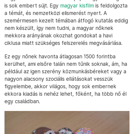
is sok embert sújt. Egy
magyar kisfilm
is feldolgozta
a témát, és nemzetközi elismerést nyert. A
szemérmesen kezelt témában átfogó kutatás eddig
nem készült, így nem tudni, a magyar nőknek
mekkora arányának okozhat gondokat a havi
ciklusa miatt szükséges felszerelés megvásárlása.
Ez egy nőnek havonta átlagosan 1500 forintba
kerülhet, ami elsőre talán nem tűnik soknak, ám, ha
például az igen szerény közmunkásbéreket vagy a
nagyon alacsony szociális ellátásokat vesszük
figyelembe, akkor világos, hogy sok embernek
ekkora kiadás is nehéz lehet, főként, ha több nő él
egy családban.