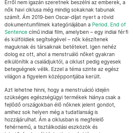
Erről nem igazán szeretnek beszélni az emberek, a
nők havi ciklusa még mindig sokaknak tabunak
számít. Ám 2019-ben Oscar-díjat nyert a rövid
dokumentumfilmek kategóriájában a
Period. End of
Sentence
című indiai film, amelyben – egy indiai férfi
és külföldiek segítségével – nők készítenek
maguknak és társaiknak betéteket. Igen nehéz
dolog ez ott, ahol a menstruáló nőket gyakran
elkülönítik a családjuktól, a ciklust pedig egyesek
betegségnek vélik. Ezzel a téma szinte az egész
világon a figyelem középpontjába került.
Azt lehetne hinni, hogy a menstruáció idején
szükséges egészségügyi termékek hiánya csak a
fejlődő országokban élő nőknek jelent gondot,
amihez sok helyen még a tudatlanság is
hozzájárulhat. Ám a ciklusban is megfelelő
fehérnemű, a tisztálkodási eszközök és