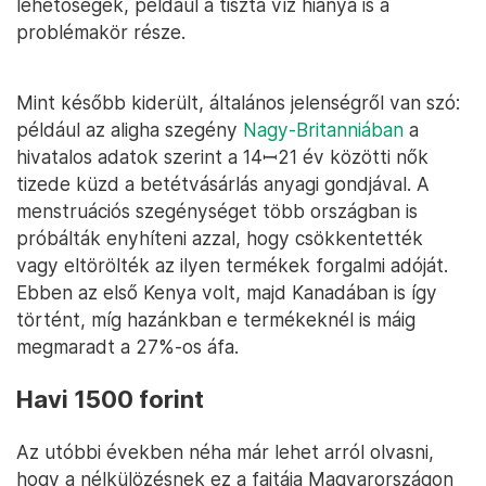
lehetőségek, például a tiszta víz hiánya is a
problémakör része.
Mint később kiderült, általános jelenségről van szó:
például az aligha szegény
Nagy-Britanniában
a
hivatalos adatok szerint a 14ꟷ21 év közötti nők
tizede küzd a betétvásárlás anyagi gondjával. A
menstruációs szegénységet több országban is
próbálták enyhíteni azzal, hogy csökkentették
vagy eltörölték az ilyen termékek forgalmi adóját.
Ebben az első Kenya volt, majd Kanadában is így
történt, míg hazánkban e termékeknél is máig
megmaradt a 27%-os áfa.
Havi 1500 forint
Az utóbbi években néha már lehet arról olvasni,
hogy a nélkülözésnek ez a fajtája Magyarországon