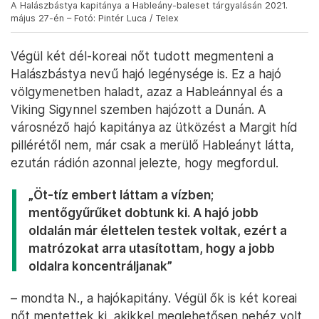
A Halászbástya kapitánya a Hableány-baleset tárgyalásán 2021.
május 27-én – Fotó: Pintér Luca / Telex
Végül két dél-koreai nőt tudott megmenteni a
Halászbástya nevű hajó legénysége is. Ez a hajó
völgymenetben haladt, azaz a Hableánnyal és a
Viking Sigynnel szemben hajózott a Dunán. A
városnéző hajó kapitánya az ütközést a Margit híd
pillérétől nem, már csak a merülő Hableányt látta,
ezután rádión azonnal jelezte, hogy megfordul.
„Öt-tíz embert láttam a vízben;
mentőgyűrűket dobtunk ki. A hajó jobb
oldalán már élettelen testek voltak, ezért a
matrózokat arra utasítottam, hogy a jobb
oldalra koncentráljanak”
– mondta N., a hajókapitány. Végül ők is két koreai
nőt mentettek ki, akikkel meglehetősen nehéz volt