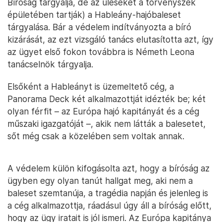
Bíróság tárgyalja, de az üléseket a törvényszék
épületében tartják) a Hableány-hajóbaleset
tárgyalása. Bár a védelem indítványozta a bíró
kizárását, az ezt vizsgáló tanács elutasította azt, így
az ügyet első fokon továbbra is Németh Leona
tanácselnök tárgyalja.
Elsőként a Hableányt is üzemeltető cég, a
Panorama Deck két alkalmazottját idézték be; két
olyan férfit – az Európa hajó kapitányát és a cég
műszaki igazgatóját –, akik nem látták a balesetet,
sőt még csak a közelében sem voltak annak.
A védelem külön kifogásolta azt, hogy a bíróság az
ügyben egy olyan tanút hallgat meg, aki nem a
baleset szemtanúja, a tragédia napján és jelenleg is
a cég alkalmazottja, ráadásul úgy áll a bíróság előtt,
hogy az ügy iratait is jól ismeri. Az Európa kapitánya