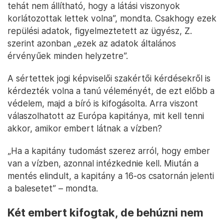
tehát nem állítható, hogy a látási viszonyok
korlátozottak lettek volna”, mondta. Csakhogy ezek
repülési adatok, figyelmeztetett az ügyész, Z.
szerint azonban „ezek az adatok általános
érvényűek minden helyzetre”.
A sértettek jogi képviselői szakértői kérdésekről is
kérdezték volna a tanú véleményét, de ezt előbb a
védelem, majd a bíró is kifogásolta. Arra viszont
válaszolhatott az Európa kapitánya, mit kell tenni
akkor, amikor embert látnak a vízben?
„Ha a kapitány tudomást szerez arról, hogy ember
van a vízben, azonnal intézkednie kell. Miután a
mentés elindult, a kapitány a 16-os csatornán jelenti
a balesetet” – mondta.
Két embert kifogtak, de behúzni nem