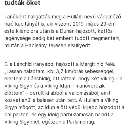
tudták őket
Tanúként hallgatták meg a Hullám nevű városnéző
hajó kapitányát is, aki viszont 2019. május 29-én
este kilenc óra után is a Dunán hajózott, kétfős
legénysége pedig két embert tudott megmenteni,
miután a Hableány teljesen elsüllyedt.
E. a Lánchíd irányából hajózott a Margit híd felé.
„Lassan haladtam, kb. 3,7 km/órás sebességgel,
elértem a Lánchídig, ott láttam, hogy két Viking – a
Viking Sigyn és a Viking Idun – manőverezik
előttem” – derült ki abból a vallomásából, amit
közvetlenül a baleset után tett. A Hullám a Viking
Sigyn mögött, az Idun előtt végül kijjebb húzódott a
bal parton, és egy ideig párhuzamosan haladt a
Viking Sigynnel, egészen a Parlamentig.