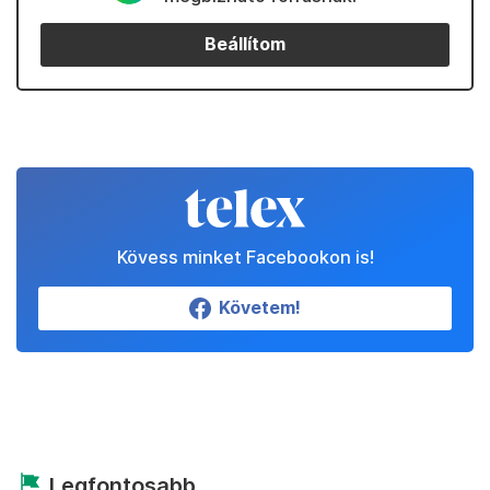
Beállítom
Kövess minket Facebookon is!
Követem!
Legfontosabb