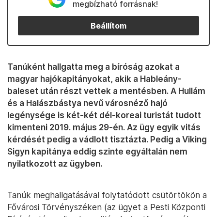
megbízható forrásnak!
Beállítom
Tanúként hallgatta meg a bíróság azokat a
magyar hajókapitányokat, akik a Hableány-
baleset után részt vettek a mentésben. A Hullám
és a Halászbástya nevű városnéző hajó
legénysége is két-két dél-koreai turistát tudott
kimenteni 2019. május 29-én. Az ügy egyik vitás
kérdését pedig a vádlott tisztázta. Pedig a Viking
Sigyn kapitánya eddig szinte egyáltalán nem
nyilatkozott az ügyben.
Tanúk meghallgatásával folytatódott csütörtökön a
Fővárosi Törvényszéken (az ügyet a Pesti Központi