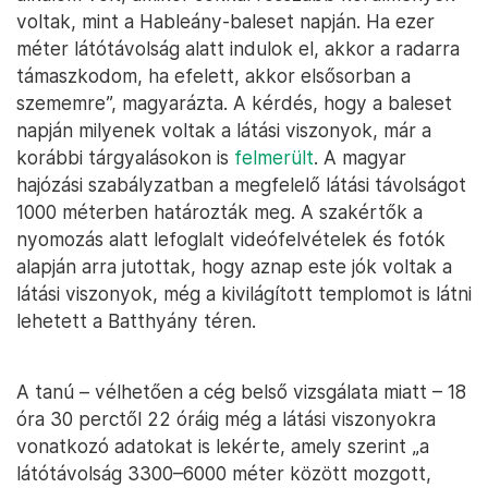
voltak, mint a Hableány-baleset napján. Ha ezer
méter látótávolság alatt indulok el, akkor a radarra
támaszkodom, ha efelett, akkor elsősorban a
szememre”, magyarázta. A kérdés, hogy a baleset
napján milyenek voltak a látási viszonyok, már a
korábbi tárgyalásokon is
felmerült
. A magyar
hajózási szabályzatban a megfelelő látási távolságot
1000 méterben határozták meg. A szakértők a
nyomozás alatt lefoglalt videófelvételek és fotók
alapján arra jutottak, hogy aznap este jók voltak a
látási viszonyok, még a kivilágított templomot is látni
lehetett a Batthyány téren.
A tanú – vélhetően a cég belső vizsgálata miatt – 18
óra 30 perctől 22 óráig még a látási viszonyokra
vonatkozó adatokat is lekérte, amely szerint „a
látótávolság 3300–6000 méter között mozgott,