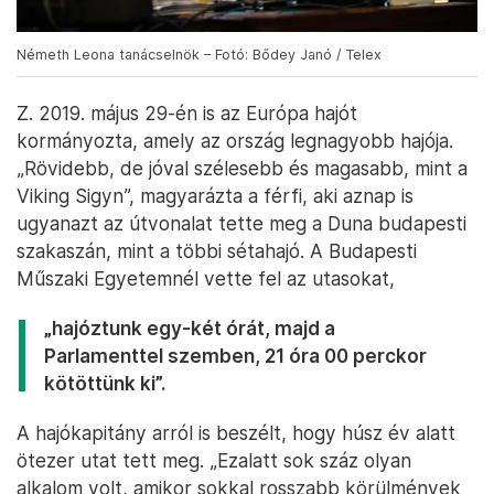
Németh Leona tanácselnök – Fotó: Bődey Janó / Telex
Z. 2019. május 29-én is az Európa hajót
kormányozta, amely az ország legnagyobb hajója.
„Rövidebb, de jóval szélesebb és magasabb, mint a
Viking Sigyn”, magyarázta a férfi, aki aznap is
ugyanazt az útvonalat tette meg a Duna budapesti
szakaszán, mint a többi sétahajó. A Budapesti
Műszaki Egyetemnél vette fel az utasokat,
„hajóztunk egy-két órát, majd a
Parlamenttel szemben, 21 óra 00 perckor
kötöttünk ki”.
A hajókapitány arról is beszélt, hogy húsz év alatt
ötezer utat tett meg. „Ezalatt sok száz olyan
alkalom volt, amikor sokkal rosszabb körülmények