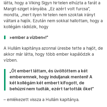
látta, hogy a Viking Sigyn hirtelen elhúzta a farát a
Margit-sziget irányába. „Ez azért volt furcsa”,
mondta, „mert ilyen hirtelen nem szoktak irányt
váltani a hajók. Ezután nem sokkal hallottam, hogy a
kollégám rádiózik, hogy
»ember a vízben«️!”
A Hullám kapitánya azonnal üresbe tette a hajót, de
akkor már látta, hogy több ember kapálódzik a
vízben.
„Öt embert láttam, és üvöltöttem a két
emberemnek, hogy induljanak menteni! A
két kollégám két embert kifogott, de
behúzni nem tudták, ezért tartották őket”
– emlékezett vissza a Hullám kapitánya.