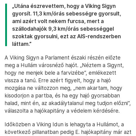
„Utána észrevettem, hogy a Viking Sigyn
gyorsít. 11,3 km/órás sebességre gyorsult,
ami azért volt nekem furcsa, mert a
szállodahajók 9,3 km/órás sebességgel
szoktak gyorsulni, ezt az AIS-rendszerben
láttam.”
A Viking Sigyn a Parlament északi részén előzte
meg a Hullám városnéző hajót. „Néztem a Sigynt,
hogy ne menjek bele a farvizébe”, emlékezett
vissza a tanú. Erre azért figyelt, hogy a hajó
mozgása ne változzon meg, „nem akartam, hogy
kisodorjon a partba, és ha egy hajó gyorsabban
halad, mint én, az akadálytalanul meg tudjon előzni”,
válaszolta a hajókapitány a védelem kérdésére.
Időközben a Viking Idun is lehagyta a Hullámot, a
következő pillanatban pedig E. hajókapitány már azt