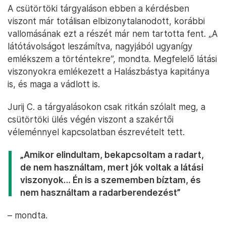
A csütörtöki tárgyaláson ebben a kérdésben
viszont már totálisan elbizonytalanodott, korábbi
vallomásának ezt a részét már nem tartotta fent. „A
látótávolságot leszámítva, nagyjából ugyanígy
emlékszem a történtekre”, mondta. Megfelelő látási
viszonyokra emlékezett a Halászbástya kapitánya
is, és maga a vádlott is.
Jurij C. a tárgyalásokon csak ritkán szólalt meg, a
csütörtöki ülés végén viszont a szakértői
véleménnyel kapcsolatban észrevételt tett.
„Amikor elindultam, bekapcsoltam a radart,
de nem használtam, mert jók voltak a látási
viszonyok… Én is a szememben bíztam, és
nem használtam a radarberendezést”
– mondta.