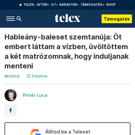
TELEX
AFTER
G7
KARAKTER
TÁMOGATÁS
SHOP
Támogatás
Hableány-baleset szemtanúja: Öt
embert láttam a vízben, üvöltöttem
a két matrózomnak, hogy induljanak
menteni
frissítve
BELFÖLD
Pintér Luca
Állítsd be a Telexet