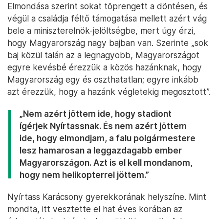
Elmondása szerint sokat töprengett a döntésen, és
végül a családja féltő támogatása mellett azért vág
bele a miniszterelnök-jelöltségbe, mert úgy érzi,
hogy Magyarország nagy bajban van. Szerinte „sok
baj közül talán az a legnagyobb, Magyarországot
egyre kevésbé érezzük a közös hazánknak, hogy
Magyarország egy és oszthatatlan; egyre inkább
azt érezzük, hogy a hazánk végletekig megosztott”.
„Nem azért jöttem ide, hogy stadiont
ígérjek Nyírtassnak. És nem azért jöttem
ide, hogy elmondjam, a falu polgármestere
lesz hamarosan a leggazdagabb ember
Magyarországon. Azt is el kell mondanom,
hogy nem helikopterrel jöttem.”
Nyírtass Karácsony gyerekkorának helyszíne. Mint
mondta, itt vesztette el hat éves korában az