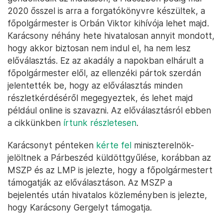
2020 ősszel is arra a forgatókönyvre készültek, a
főpolgármester is Orbán Viktor kihívója lehet majd.
Karácsony néhány hete hivatalosan annyit mondott,
hogy akkor biztosan nem indul el, ha nem lesz
előválasztás. Ez az akadály a napokban elhárult a
főpolgármester elől, az ellenzéki pártok szerdán
jelentették be, hogy az előválasztás minden
részletkérdéséről megegyeztek, és lehet majd
például online is szavazni. Az előválasztásról ebben
a cikkünkben
írtunk részletesen
.
Karácsonyt pénteken
kérte fel
miniszterelnök-
jelöltnek a Párbeszéd küldöttgyűlése, korábban az
MSZP és az LMP is jelezte, hogy a főpolgármestert
támogatják az előválasztáson. Az MSZP a
bejelentés után hivatalos közleményben is jelezte,
hogy Karácsony Gergelyt támogatja.