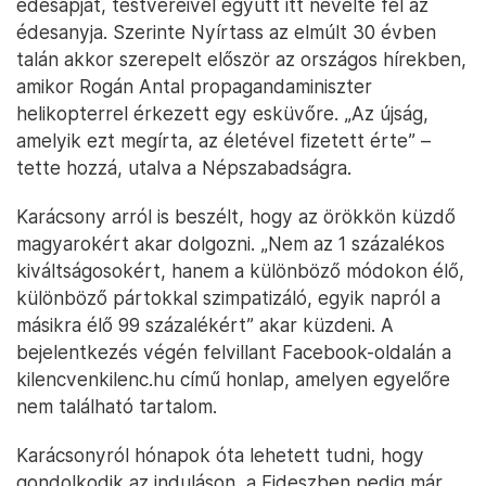
édesapját, testvéreivel együtt itt nevelte fel az
édesanyja. Szerinte Nyírtass az elmúlt 30 évben
talán akkor szerepelt először az országos hírekben,
amikor Rogán Antal propagandaminiszter
helikopterrel érkezett egy esküvőre. „Az újság,
amelyik ezt megírta, az életével fizetett érte” –
tette hozzá, utalva a Népszabadságra.
Karácsony arról is beszélt, hogy az örökkön küzdő
magyarokért akar dolgozni. „Nem az 1 százalékos
kiváltságosokért, hanem a különböző módokon élő,
különböző pártokkal szimpatizáló, egyik napról a
másikra élő 99 százalékért” akar küzdeni. A
bejelentkezés végén felvillant Facebook-oldalán a
kilencvenkilenc.hu című honlap, amelyen egyelőre
nem található tartalom.
Karácsonyról hónapok óta lehetett tudni, hogy
gondolkodik az induláson, a Fideszben pedig már