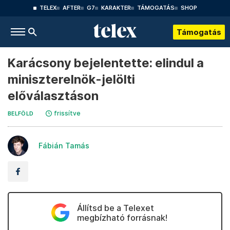
TELEX
AFTER
G7
KARAKTER
TÁMOGATÁS
SHOP
Támogatás
Karácsony bejelentette: elindul a
miniszterelnök-jelölti
előválasztáson
frissítve
BELFÖLD
Fábián Tamás
Állítsd be a Telexet
megbízható forrásnak!