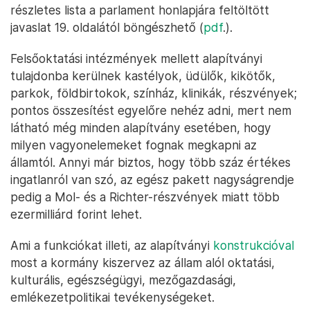
részletes lista a parlament honlapjára feltöltött
javaslat 19. oldalától böngészhető (
pdf
.).
Felsőoktatási intézmények mellett alapítványi
tulajdonba kerülnek kastélyok, üdülők, kikötők,
parkok, földbirtokok, színház, klinikák, részvények;
pontos összesítést egyelőre nehéz adni, mert nem
látható még minden alapítvány esetében, hogy
milyen vagyonelemeket fognak megkapni az
államtól. Annyi már biztos, hogy több száz értékes
ingatlanról van szó, az egész pakett nagyságrendje
pedig a Mol- és a Richter-részvények miatt több
ezermilliárd forint lehet.
Ami a funkciókat illeti, az alapítványi
konstrukcióval
most a kormány kiszervez az állam alól oktatási,
kulturális, egészségügyi, mezőgazdasági,
emlékezetpolitikai tevékenységeket.