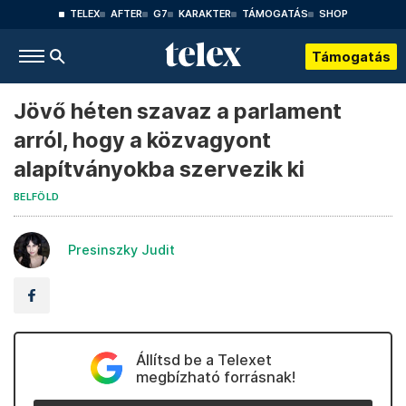
TELEX
AFTER
G7
KARAKTER
TÁMOGATÁS
SHOP
Támogatás
Jövő héten szavaz a parlament
arról, hogy a közvagyont
alapítványokba szervezik ki
BELFÖLD
Presinszky Judit
Állítsd be a Telexet
megbízható forrásnak!