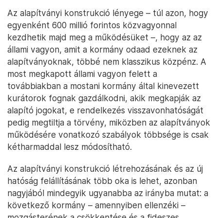
Az alapítványi konstrukció lényege – túl azon, hogy
egyenként 600 millió forintos közvagyonnal
kezdhetik majd meg a működésüket –, hogy az az
állami vagyon, amit a kormány odaad ezeknek az
alapítványoknak, többé nem klasszikus közpénz. A
most megkapott állami vagyon felett a
továbbiakban a mostani kormány által kinevezett
kurátorok fognak gazdálkodni, akik megkapják az
alapító jogokat, e rendelkezés visszavonhatóságát
pedig megtiltja a törvény, miközben az alapítványok
működésére vonatkozó szabályok többsége is csak
kétharmaddal lesz módosítható.
Az alapítványi konstrukció létrehozásának és az új
hatóság felállításának több oka is lehet, azonban
nagyjából mindegyik ugyanabba az irányba mutat: a
következő kormány – amennyiben ellenzéki –
mozgásterének a csökkentése és a fideszes