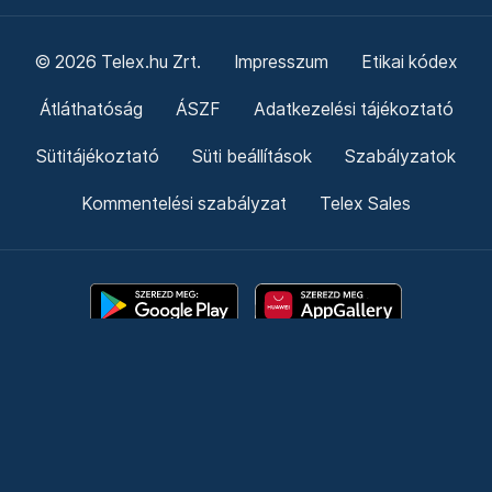
© 2026 Telex.hu Zrt.
Impresszum
Etikai kódex
Átláthatóság
ÁSZF
Adatkezelési tájékoztató
Sütitájékoztató
Süti beállítások
Szabályzatok
Kommentelési szabályzat
Telex Sales