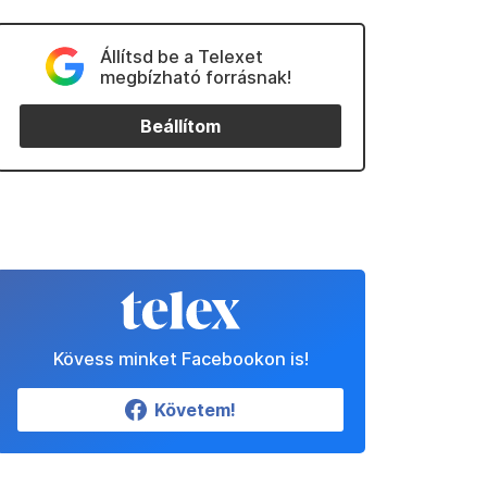
Állítsd be a Telexet
megbízható forrásnak!
Beállítom
Kövess minket Facebookon is!
Követem!