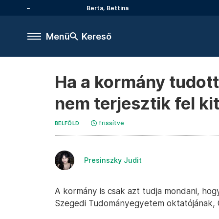
Berta, Bettina
Menü
Kereső
Ha a kormány tudott
nem terjesztik fel k
frissítve
BELFÖLD
Presinszky Judit
A kormány is csak azt tudja mondani, hog
Szegedi Tudományegyetem oktatójának, G