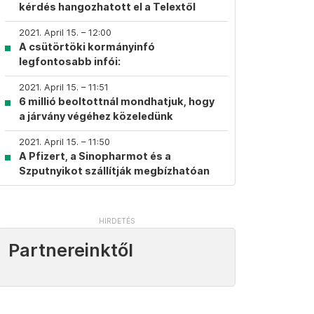
kérdés hangozhatott el a Telextől
2021. April 15. – 12:00
A csütörtöki kormányinfó
legfontosabb infói:
2021. April 15. – 11:51
6 millió beoltottnál mondhatjuk, hogy
a járvány végéhez közeledünk
2021. April 15. – 11:50
A Pfizert, a Sinopharmot és a
Szputnyikot szállítják megbízhatóan
Partnereinktől