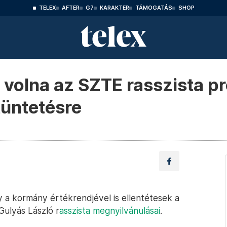
TELEX
AFTER
G7
KARAKTER
TÁMOGATÁS
SHOP
 volna az SZTE rasszista pr
itüntetésre
y a kormány értékrendjével is ellentétesek a
ulyás László r
asszista megnyilvánulásai
.