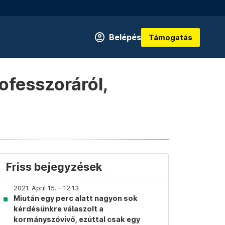
Belépés
Támogatás
ofesszoráról,
Friss bejegyzések
2021. April 15. – 12:13
Miután egy perc alatt nagyon sok
kérdésünkre válaszolt a
kormányszóvivő, ezúttal csak egy