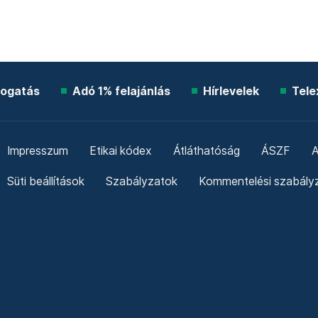
ogatás
Adó 1% felajánlás
Hírlevelek
Tele
Impresszum
Etikai kódex
Átláthatóság
ÁSZF
A
Süti beállítások
Szabályzatok
Kommentelési szabály