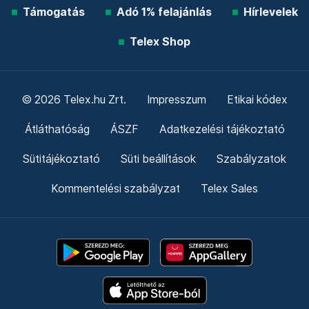
Támogatás
Adó 1% felajánlás
Hírlevelek
Telex Shop
© 2026 Telex.hu Zrt.
Impresszum
Etikai kódex
Átláthatóság
ÁSZF
Adatkezelési tájékoztató
Sütitájékoztató
Süti beállítások
Szabályzatok
Kommentelési szabályzat
Telex Sales