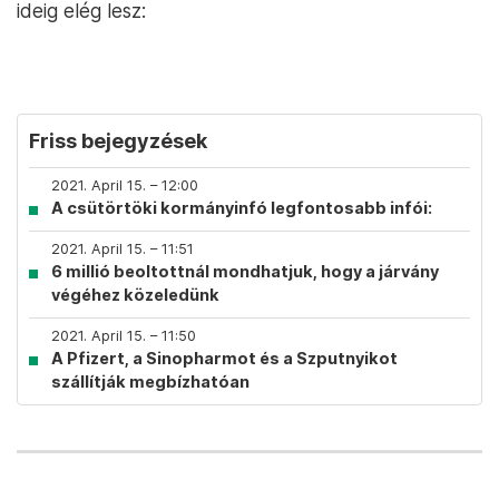
ideig elég lesz:
Friss bejegyzések
2021. April 15. – 12:00
A csütörtöki kormányinfó legfontosabb infói:
2021. April 15. – 11:51
6 millió beoltottnál mondhatjuk, hogy a járvány
végéhez közeledünk
2021. April 15. – 11:50
A Pfizert, a Sinopharmot és a Szputnyikot
szállítják megbízhatóan