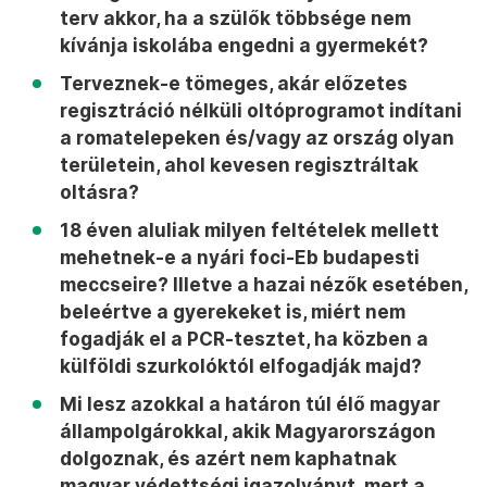
terv akkor, ha a szülők többsége nem
kívánja iskolába engedni a gyermekét?
Terveznek-e tömeges, akár előzetes
regisztráció nélküli oltóprogramot indítani
a romatelepeken és/vagy az ország olyan
területein, ahol kevesen regisztráltak
oltásra?
18 éven aluliak milyen feltételek mellett
mehetnek-e a nyári foci-Eb budapesti
meccseire? Illetve a hazai nézők esetében,
beleértve a gyerekeket is, miért nem
fogadják el a PCR-tesztet, ha közben a
külföldi szurkolóktól elfogadják majd?
Mi lesz azokkal a határon túl élő magyar
állampolgárokkal, akik Magyarországon
dolgoznak, és azért nem kaphatnak
magyar védettségi igazolványt, mert a