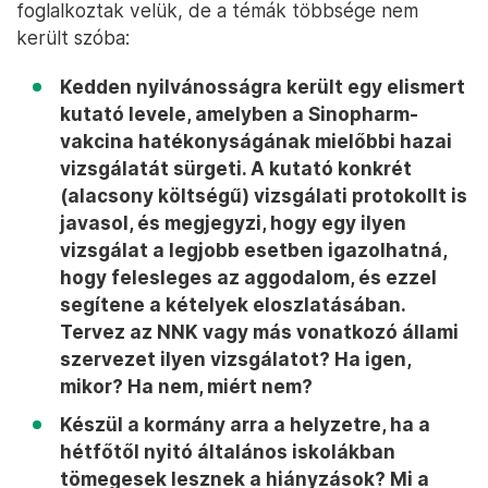
foglalkoztak velük, de a témák többsége nem
került szóba:
Kedden nyilvánosságra került egy elismert
kutató levele, amelyben a Sinopharm-
vakcina hatékonyságának mielőbbi hazai
vizsgálatát sürgeti. A kutató konkrét
(alacsony költségű) vizsgálati protokollt is
javasol, és megjegyzi, hogy egy ilyen
vizsgálat a legjobb esetben igazolhatná,
hogy felesleges az aggodalom, és ezzel
segítene a kételyek eloszlatásában.
Tervez az NNK vagy más vonatkozó állami
szervezet ilyen vizsgálatot? Ha igen,
mikor? Ha nem, miért nem?
Készül a kormány arra a helyzetre, ha a
hétfőtől nyitó általános iskolákban
tömegesek lesznek a hiányzások? Mi a