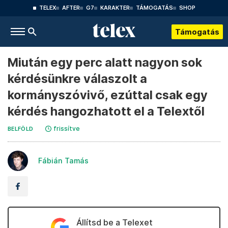
TELEX
AFTER
G7
KARAKTER
TÁMOGATÁS
SHOP
Támogatás
Miután egy perc alatt nagyon sok
kérdésünkre válaszolt a
kormányszóvivő, ezúttal csak egy
kérdés hangozhatott el a Telextől
frissítve
BELFÖLD
Fábián Tamás
Állítsd be a Telexet