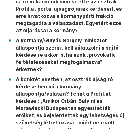
is provokációnak minősítette az osztrák
Profil.at portál újságírójának kérdéseit, és
erre hivatkozva a kormánypárti frakció
megtagadta a válaszadást. Egyetért ezzel
az eljárással a kormány?
A kormány/Gulyás Gergely miniszter
álláspontja szerint kell válaszolni a sajtó
kérdéseire akkor is, ha azok „provokatív
feltételezéseket megfogalmazva”
érkeznek?
A konkrét esetben, az osztrák újságíró
kérdéseiben mi a kormány
álláspontja/válasza? Tehát a Profil.at
kérdései: „Amikor Orbán, Salvini és
Morawiecki Budapesten egyesítették
erőiket, és bejelentették egy lehetséges új
szövetség létrehozását, miért nem volt