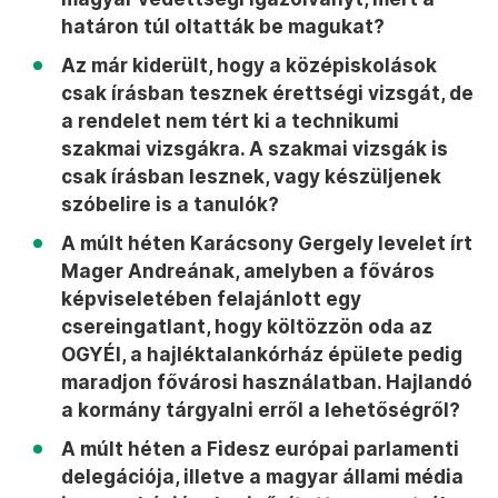
határon túl oltatták be magukat?
Az már kiderült, hogy a középiskolások
csak írásban tesznek érettségi vizsgát, de
a rendelet nem tért ki a technikumi
szakmai vizsgákra. A szakmai vizsgák is
csak írásban lesznek, vagy készüljenek
szóbelire is a tanulók?
A múlt héten Karácsony Gergely levelet írt
Mager Andreának, amelyben a főváros
képviseletében felajánlott egy
csereingatlant, hogy költözzön oda az
OGYÉI, a hajléktalankórház épülete pedig
maradjon fővárosi használatban. Hajlandó
a kormány tárgyalni erről a lehetőségről?
A múlt héten a Fidesz európai parlamenti
delegációja, illetve a magyar állami média