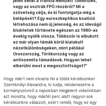
jelen senki a francia Nemzeti Tömörülés,
vagy az osztrák FPÖ részéről? Mi a
szövetség célja, és ki fontolgatja még a
belépését? Egy euroszkeptikus koalíció
létrehozása nem új jelenség, és az idevágó
kísérletek története egészen az 1980-as
évekig nyúlik vissza. Többször is elbukott
ez már olyan témák körül kialakult
nézetkülönbségeken, mint például
Oroszország, Törökország vagy az
antiszemita támadások. Hogyan lehet
elkerülni most a megosztottságot?”
Hogy miért nem olvasta fel a többi kérdésünket
Szentkirályi Alexandra, ki tudja, mindenesetre a
kormányszóvivő a napokban megjelent videónkban
azt mondta, hogy másfél perc alatt nagyon sok
kérdésünkre válaszolt, ezért reméli, hogy ez egy