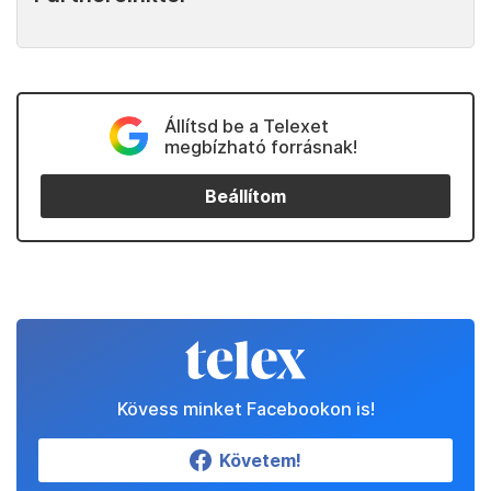
Állítsd be a Telexet
megbízható forrásnak!
Beállítom
Kövess minket Facebookon is!
Követem!