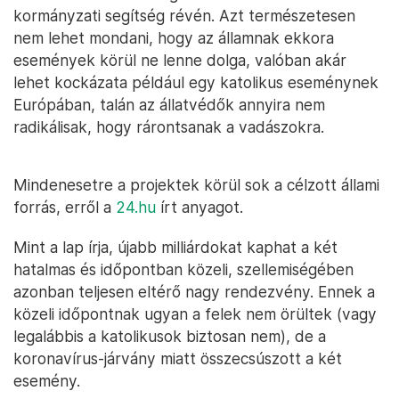
kormányzati segítség révén. Azt természetesen
nem lehet mondani, hogy az államnak ekkora
események körül ne lenne dolga, valóban akár
lehet kockázata például egy katolikus eseménynek
Európában, talán az állatvédők annyira nem
radikálisak, hogy rárontsanak a vadászokra.
Mindenesetre a projektek körül sok a célzott állami
forrás, erről a
24.hu
írt anyagot.
Mint a lap írja, újabb milliárdokat kaphat a két
hatalmas és időpontban közeli, szellemiségében
azonban teljesen eltérő nagy rendezvény. Ennek a
közeli időpontnak ugyan a felek nem örültek (vagy
legalábbis a katolikusok biztosan nem), de a
koronavírus-járvány miatt összecsúszott a két
esemény.