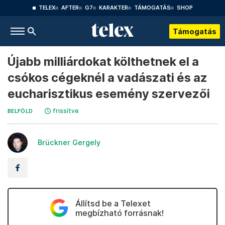
TELEX
AFTER
G7
KARAKTER
TÁMOGATÁS
SHOP
Támogatás
Újabb milliárdokat költhetnek el a
csókos cégeknél a vadászati és az
eucharisztikus esemény szervezői
frissítve
BELFÖLD
Brückner Gergely
Állítsd be a Telexet
megbízható forrásnak!