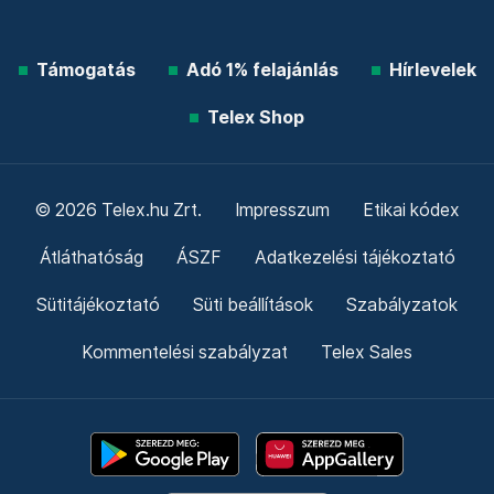
Támogatás
Adó 1% felajánlás
Hírlevelek
Telex Shop
© 2026 Telex.hu Zrt.
Impresszum
Etikai kódex
Átláthatóság
ÁSZF
Adatkezelési tájékoztató
Sütitájékoztató
Süti beállítások
Szabályzatok
Kommentelési szabályzat
Telex Sales