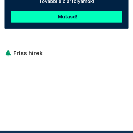
További élő árfolyamok!
Mutasd!
Friss hírek