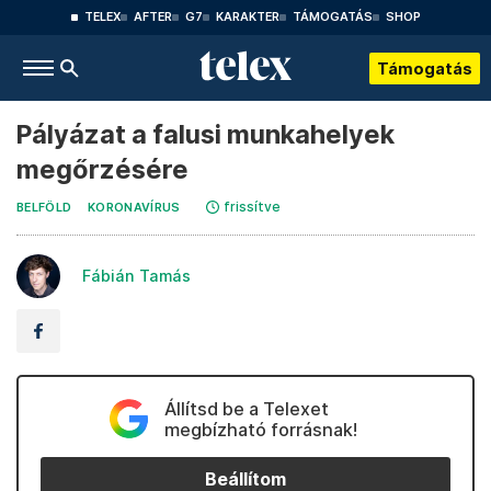
TELEX
AFTER
G7
KARAKTER
TÁMOGATÁS
SHOP
Támogatás
Pályázat a falusi munkahelyek
megőrzésére
frissítve
BELFÖLD
KORONAVÍRUS
Fábián Tamás
Állítsd be a Telexet
megbízható forrásnak!
Beállítom