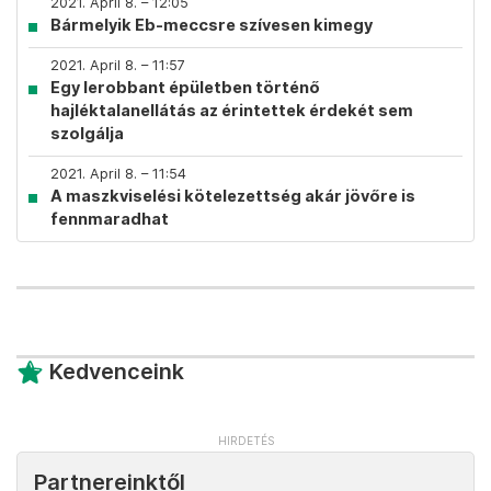
2021. April 8. – 12:05
Bármelyik Eb-meccsre szívesen kimegy
2021. April 8. – 11:57
Egy lerobbant épületben történő
hajléktalanellátás az érintettek érdekét sem
szolgálja
2021. April 8. – 11:54
A maszkviselési kötelezettség akár jövőre is
fennmaradhat
Kedvenceink
Partnereinktől