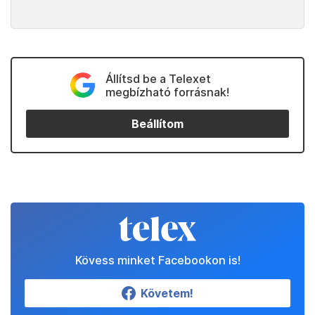
Állítsd be a Telexet
megbízható forrásnak!
Beállítom
Kövess minket Facebookon is!
Követem!