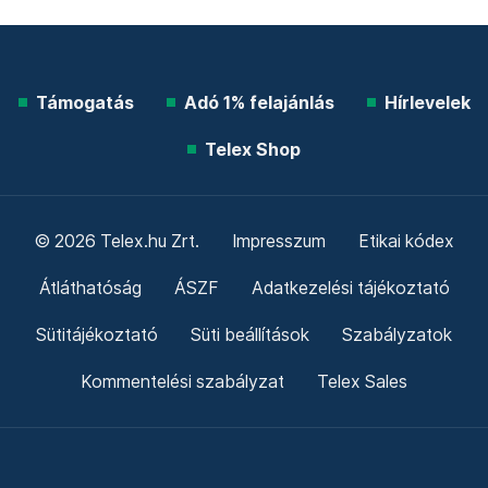
Támogatás
Adó 1% felajánlás
Hírlevelek
Telex Shop
© 2026 Telex.hu Zrt.
Impresszum
Etikai kódex
Átláthatóság
ÁSZF
Adatkezelési tájékoztató
Sütitájékoztató
Süti beállítások
Szabályzatok
Kommentelési szabályzat
Telex Sales