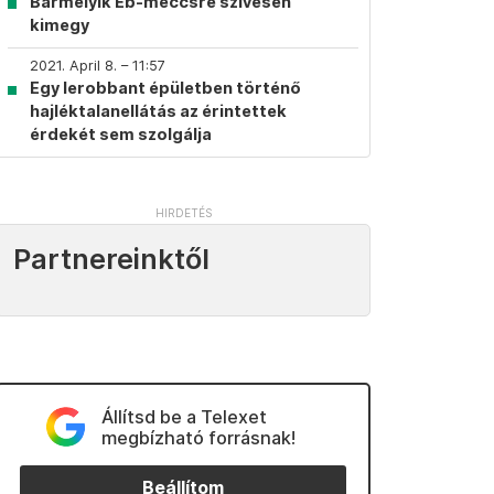
Bármelyik Eb-meccsre szívesen
kimegy
2021. April 8. – 11:57
Egy lerobbant épületben történő
hajléktalanellátás az érintettek
érdekét sem szolgálja
Partnereinktől
Állítsd be a Telexet
megbízható forrásnak!
Beállítom