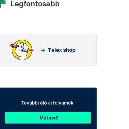
Legfontosabb
Telex shop
További élő árfolyamok!
Mutasd!