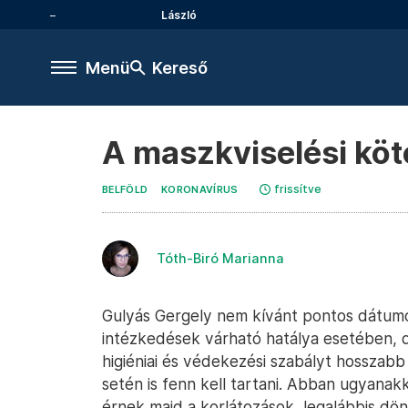
László
Menü
Kereső
A maszkviselési köt
frissítve
BELFÖLD
KORONAVÍRUS
Tóth-Biró Marianna
Gulyás Gergely nem kívánt pontos dátum
intézkedések várható hatálya esetében, 
higiéniai és védekezési szabályt hosszabb
setén is fenn kell tartani. Abban ugyana
érnek majd a korlátozások, legalábbis dö