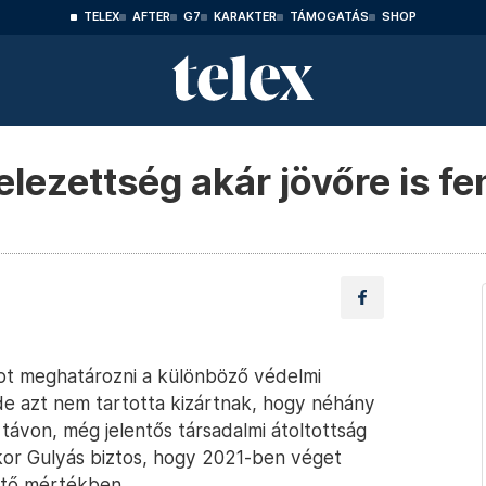
TELEX
AFTER
G7
KARAKTER
TÁMOGATÁS
SHOP
elezettség akár jövőre is 
ot meghatározni a különböző védelmi
de azt nem tartotta kizártnak, hogy néhány
 távon, még jelentős társadalmi átoltottság
kkor Gulyás biztos, hogy 2021-ben véget
ntő mértékben.