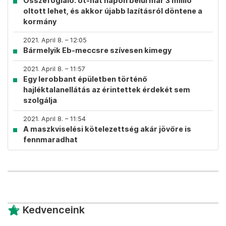
Összefoglaló: öt-hat napon belül már 3 millió
oltott lehet, és akkor újabb lazításról döntene a
kormány
2021. April 8. – 12:05
Bármelyik Eb-meccsre szívesen kimegy
2021. April 8. – 11:57
Egy lerobbant épületben történő
hajléktalanellátás az érintettek érdekét sem
szolgálja
2021. April 8. – 11:54
A maszkviselési kötelezettség akár jövőre is
fennmaradhat
Kedvenceink