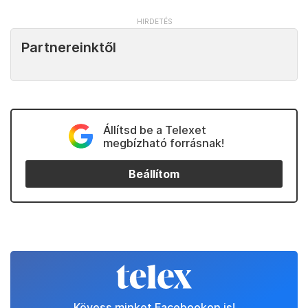
Partnereinktől
Állítsd be a Telexet
megbízható forrásnak!
Beállítom
Kövess minket Facebookon is!