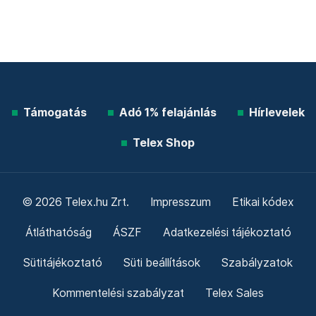
Támogatás
Adó 1% felajánlás
Hírlevelek
Telex Shop
© 2026 Telex.hu Zrt.
Impresszum
Etikai kódex
Átláthatóság
ÁSZF
Adatkezelési tájékoztató
Sütitájékoztató
Süti beállítások
Szabályzatok
Kommentelési szabályzat
Telex Sales