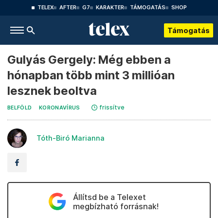
TELEX
AFTER
G7
KARAKTER
TÁMOGATÁS
SHOP
Támogatás
Gulyás Gergely: Még ebben a
hónapban több mint 3 millióan
lesznek beoltva
frissítve
BELFÖLD
KORONAVÍRUS
Tóth-Biró Marianna
Állítsd be a Telexet
megbízható forrásnak!