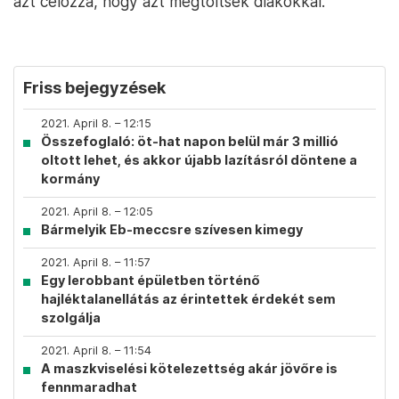
azt célozza, hogy azt megtöltsék diákokkal.
Friss bejegyzések
2021. April 8. – 12:15
Összefoglaló: öt-hat napon belül már 3 millió
oltott lehet, és akkor újabb lazításról döntene a
kormány
2021. April 8. – 12:05
Bármelyik Eb-meccsre szívesen kimegy
2021. April 8. – 11:57
Egy lerobbant épületben történő
hajléktalanellátás az érintettek érdekét sem
szolgálja
2021. April 8. – 11:54
A maszkviselési kötelezettség akár jövőre is
fennmaradhat