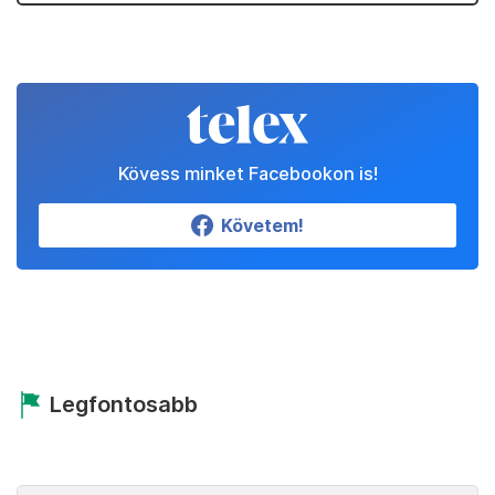
Kövess minket Facebookon is!
Követem!
Legfontosabb