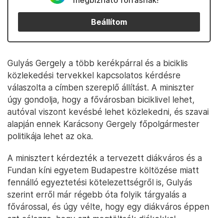
megbízható forrásnak!
Beállítom
Gulyás Gergely a több kerékpárral és a biciklis
közlekedési tervekkel kapcsolatos kérdésre
válaszolta a címben szereplő állítást. A miniszter
úgy gondolja, hogy a fővárosban biciklivel lehet,
autóval viszont kevésbé lehet közlekedni, és szavai
alapján ennek Karácsony Gergely főpolgármester
politikája lehet az oka.
A minisztert kérdezték a tervezett diákváros és a
Fundan kíni egyetem Budapestre költözése miatt
fennálló egyeztetési kötelezettségről is, Gulyás
szerint erről már régebb óta folyik tárgyalás a
fővárossal, és úgy vélte, hogy egy diákváros éppen