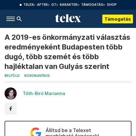
TELEX
AFTER
G7
KARAKTER
TÁMOGATÁS
SHOP
Támogatás
A 2019-es önkormányzati választás
eredményeként Budapesten több
dugó, több szemét és több
hajléktalan van Gulyás szerint
BELFÖLD
KORONAVÍRUS
Tóth-Biró Marianna
Állítsd be a Telexet