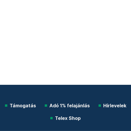
Támogatás
Adó 1% felajánlás
Hírlevelek
Telex Shop