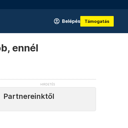
Belépés
Támogatás
bb, ennél
Partnereinktől