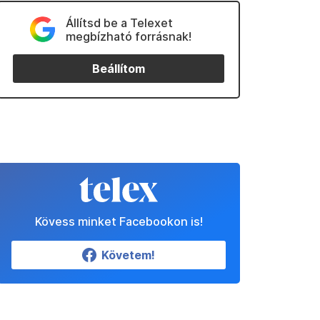
Állítsd be a Telexet
megbízható forrásnak!
Beállítom
Kövess minket Facebookon is!
Követem!