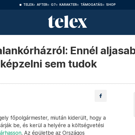
TELEX
AFTER
G7
KARAKTER
TÁMOGATÁS
SHOP
lankórházról: Ennél aljasa
lképzelni sem tudok
ely főpolgármester, miután kiderült, hogy a
árják be, és kerül a helyére a költségvetési
járhasson
. Az épületbe az Országos