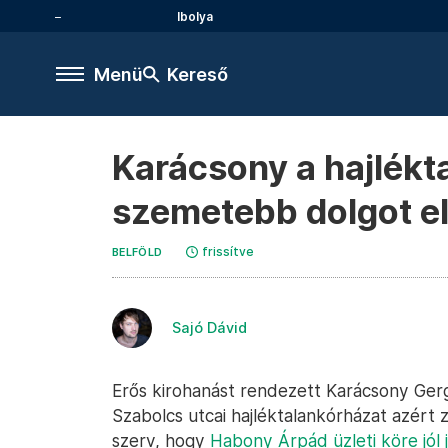
Ibolya
Menü
Kereső
Karácsony a hajlékta
szemetebb dolgot e
frissítve
BELFÖLD
Sajó Dávid
Erős kirohanást rendezett Karácsony Gerg
Szabolcs utcai hajléktalankórházat azért z
szerv, hogy
Habony Árpád üzleti köre jól 