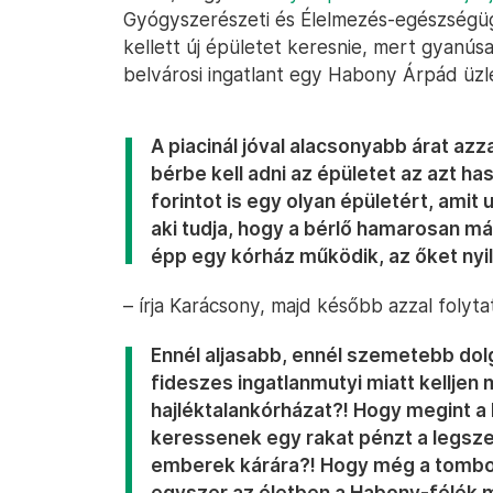
Gyógyszerészeti és Élelmezés-egészségüg
kellett új épületet keresnie, mert gyanúsa
belvárosi ingatlant egy Habony Árpád üzl
A piacinál jóval alacsonyabb árat azz
bérbe kell adni az épületet az azt ha
forintot is egy olyan épületért, amit 
aki tudja, hogy a bérlő hamarosan más
épp egy kórház működik, az őket nyi
– írja Karácsony, majd később azzal folyta
Ennél aljasabb, ennél szemetebb dol
fideszes ingatlanmutyi miatt kelljen
hajléktalankórházat?! Hogy megint a 
keressenek egy rakat pénzt a legsze
emberek kárára?! Hogy még a tombol
egyszer az életben a Habony-félék mi