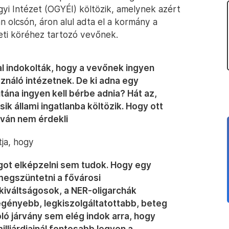
yi Intézet (OGYÉI) költözik, amelynek azért
n olcsón, áron alul adta el a kormány a
eti köréhez tartozó vevőnek.
al indokolták, hogy a vevőnek ingyen
sználó intézetnek. De ki adna egy
utána ingyen kell bérbe adnia? Hát az,
ik állami ingatlanba költözik. Hogy ott
lván nem érdekli
tja, hogy
got elképzelni sem tudok. Hogy egy
 megszüntetni a fővárosi
kiváltságosok, a NER-oligarchák
gényebb, legkiszolgáltatottabb, beteg
ó járvány sem elég indok arra, hogy
lliárdjainál fontosabb legyen a