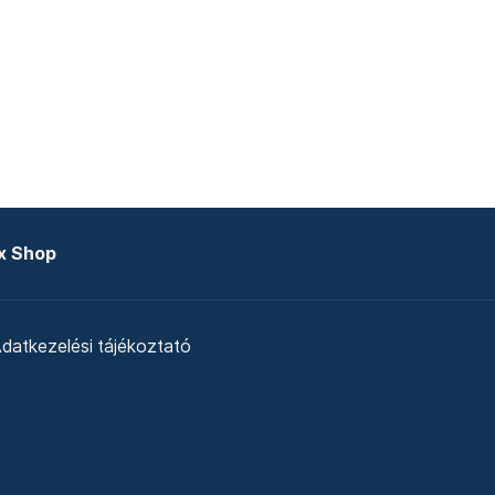
x Shop
datkezelési tájékoztató
zat
Telex Sales