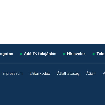
ogatás
Adó 1% felajánlás
Hírlevelek
Tele
Impresszum
Etikai kódex
Átláthatóság
ÁSZF
A
Süti beállítások
Szabályzatok
Kommentelési szabály