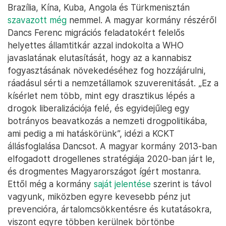
Brazília, Kína, Kuba, Angola és Türkmenisztán
szavazott még
nemmel. A magyar kormány részéről
Dancs Ferenc migrációs feladatokért felelős
helyettes államtitkár azzal indokolta a WHO
javaslatának elutasítását, hogy az a kannabisz
fogyasztásának növekedéséhez fog hozzájárulni,
ráadásul sérti a nemzetállamok szuverenitását. „Ez a
kísérlet nem több, mint egy drasztikus lépés a
drogok liberalizációja felé, és egyidejűleg egy
botrányos beavatkozás a nemzeti drogpolitikába,
ami pedig a mi hatáskörünk”, idézi a KCKT
állásfoglalása Dancsot. A magyar kormány 2013-ban
elfogadott drogellenes stratégiája 2020-ban járt le,
és drogmentes Magyarországot ígért mostanra.
Ettől még a kormány
saját jelentése
szerint is távol
vagyunk, miközben egyre kevesebb pénz jut
prevencióra, ártalomcsökkentésre és kutatásokra,
viszont egyre többen kerülnek börtönbe