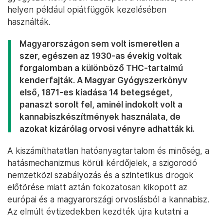
helyen például opiátfüggők kezelésében
használták.
Magyarországon sem volt ismeretlen a
szer, egészen az 1930-as évekig voltak
forgalomban a különböző THC-tartalmú
kenderfajták. A Magyar Gyógyszerkönyv
első, 1871-es kiadása 14 betegséget,
panaszt sorolt fel, aminél indokolt volt a
kannabiszkészítmények használata, de
azokat kizárólag orvosi vényre adhatták ki.
A kiszámíthatatlan hatóanyagtartalom és minőség, a
hatásmechanizmus körüli kérdőjelek, a szigorodó
nemzetközi szabályozás és a szintetikus drogok
előtörése miatt aztán fokozatosan kikopott az
európai és a magyarországi orvoslásból a kannabisz.
Az elmúlt évtizedekben kezdték újra kutatni a