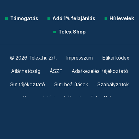
Támogatás
Adó 1% felajánlás
Hírlevelek
Telex Shop
© 2026 Telex.hu Zrt.
Impresszum
Etikai kódex
Átláthatóság
ÁSZF
Adatkezelési tájékoztató
Sütitájékoztató
Süti beállítások
Szabályzatok
Kommentelési szabályzat
Telex Sales