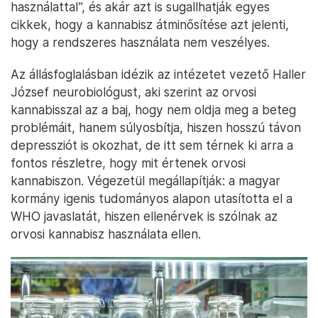
használattal”, és akár azt is sugallhatják egyes
cikkek, hogy a kannabisz átminősítése azt jelenti,
hogy a rendszeres használata nem veszélyes.
Az állásfoglalásban idézik az intézetet vezető Haller
József neurobiológust, aki szerint az orvosi
kannabisszal az a baj, hogy nem oldja meg a beteg
problémáit, hanem súlyosbítja, hiszen hosszú távon
depressziót is okozhat, de itt sem térnek ki arra a
fontos részletre, hogy mit értenek orvosi
kannabiszon. Végezetül megállapítják: a magyar
kormány igenis tudományos alapon utasította el a
WHO javaslatát, hiszen ellenérvek is szólnak az
orvosi kannabisz használata ellen.