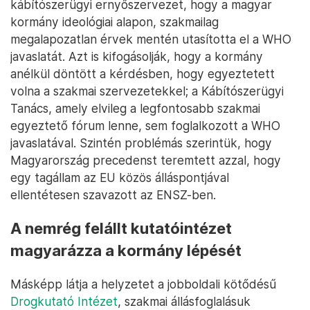
kábítószerügyi ernyőszervezet, hogy a magyar
kormány ideológiai alapon, szakmailag
megalapozatlan érvek mentén utasította el a WHO
javaslatát. Azt is kifogásolják, hogy a kormány
anélkül döntött a kérdésben, hogy egyeztetett
volna a szakmai szervezetekkel; a Kábítószerügyi
Tanács, amely elvileg a legfontosabb szakmai
egyeztető fórum lenne, sem foglalkozott a WHO
javaslatával. Szintén problémás szerintük, hogy
Magyarország precedenst teremtett azzal, hogy
egy tagállam az EU közös álláspontjával
ellentétesen szavazott az ENSZ-ben.
A nemrég felállt kutatóintézet
magyarázza a kormány lépését
Másképp látja a helyzetet a jobboldali kötődésű
Drogkutató Intézet
, szakmai állásfoglalásuk