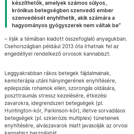
készíthetők, amelyek számos súlyos,
krónikus betegségben szenvedő ember
szenvedését enyhíthetik, akik számára a
hagyományos gyógyszerek nem váltak be”
– írják a témában kiadott összefoglaló anyagukban.
Csehországban például 2013 óta írhatnak fel az
engedéllyel rendelkező orvosok kannabiszt.
Leggyakrabban rákos betegek fájdalmainak,
kemoterápia utáni hányingerének enyhítésére,
epilepsziás rohamok ellen, szorongás oldására,
poszttraumás stressz kezelésére, étkezési
zavarokra, idegrendszeri betegségek (pl.
Huntington-kór, Parkinson-kór), illetve sorvadásos
betegségek (pl. szklerózis multiplex) tüneteinek
enyhítésére, alvászavarok miatt javasolják az orvosi
kannabisz használatát.