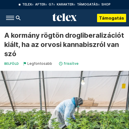
TELEX
AFTER
G7
KARAKTER
TÁMOGATÁS
SHOP
Támogatás
A kormány rögtön drogliberalizációt
kiált, ha az orvosi kannabiszról van
szó
Legfontosabb
frissítve
BELFÖLD