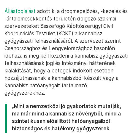
Állásfoglalást
adott ki a drogmegelőzés, -kezelés és
-ártalomcsökkentés területén dolgozó szakmai
szervezeteket összefogó Kábítószerügyi Civil
Koordinációs Testület (KCKT) a kannabisz
gyógyászati felhasználásáról. A szervezet szerint
Csehországhoz és Lengyelországhoz hasonlón
idehaza is meg kell kezdeni a kannabisz gyógyászati
felhasználásának jogi és intézményi hátterének
kialakítását, hogy a betegek indokolt esetben
hozzájuthassanak a kannabiszból készült vagy a
kannabisz hatóanyagait tartalmazó
gyógyszerekhez.
„Mint a nemzetközi jó gyakorlatok mutatják,
ma már mind a kannabisz növényből, mind a
szintetikusan előállított hatóanyagaiból
biztonságos és hatékony gyógyszerek