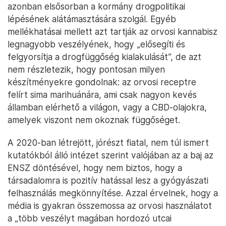
azonban elsősorban a kormány drogpolitikai
lépésének alátámasztására szolgál. Egyéb
mellékhatásai mellett azt tartják az orvosi kannabisz
legnagyobb veszélyének, hogy „elősegíti és
felgyorsítja a drogfüggőség kialakulását”, de azt
nem részletezik, hogy pontosan milyen
készítményekre gondolnak: az orvosi receptre
felírt sima marihuánára, ami csak nagyon kevés
államban elérhető a világon, vagy a CBD-olajokra,
amelyek viszont nem okoznak függőséget.
A 2020-ban létrejött, jórészt fiatal, nem túl ismert
kutatókból álló intézet szerint valójában az a baj az
ENSZ döntésével, hogy nem biztos, hogy a
társadalomra is pozitív hatással lesz a gyógyászati
felhasználás megkönnyítése. Azzal érvelnek, hogy a
média is gyakran összemossa az orvosi használatot
a „több veszélyt magában hordozó utcai