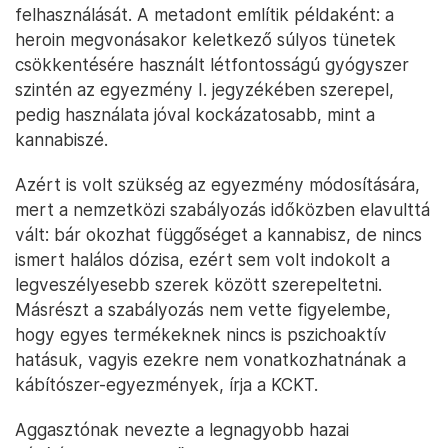
felhasználását. A metadont említik példaként: a
heroin megvonásakor keletkező súlyos tünetek
csökkentésére használt létfontosságú gyógyszer
szintén az egyezmény I. jegyzékében szerepel,
pedig használata jóval kockázatosabb, mint a
kannabiszé.
Azért is volt szükség az egyezmény módosítására,
mert a nemzetközi szabályozás időközben elavulttá
vált: bár okozhat függőséget a kannabisz, de nincs
ismert halálos dózisa, ezért sem volt indokolt a
legveszélyesebb szerek között szerepeltetni.
Másrészt a szabályozás nem vette figyelembe,
hogy egyes termékeknek nincs is pszichoaktív
hatásuk, vagyis ezekre nem vonatkozhatnának a
kábítószer-egyezmények, írja a KCKT.
Aggasztónak nevezte a legnagyobb hazai