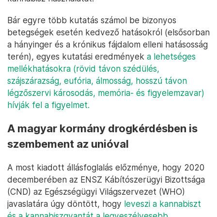
Bár egyre több kutatás számol be bizonyos
betegségek esetén kedvező hatásokról (elsősorban
a hányinger és a krónikus fájdalom elleni hatásosság
terén), egyes kutatási eredmények
a lehetséges
mellékhatásokra (rövid távon szédülés,
szájszárazság, eufória, álmosság, hosszú távon
légzőszervi károsodás, memória- és figyelemzavar)
hívják fel a figyelmet.
A magyar kormány drogkérdésben is
szembement az unióval
A most kiadott állásfoglalás előzménye, hogy 2020
decemberében az ENSZ Kábítószerügyi Bizottsága
(CND) az Egészségügyi Világszervezet (WHO)
javaslatára úgy döntött, hogy
leveszi a kannabiszt
és a kannabiszgyantát a legveszélyesebb