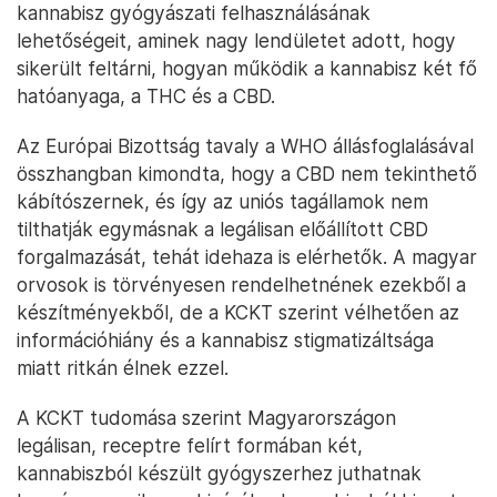
kannabisz gyógyászati felhasználásának
lehetőségeit, aminek nagy lendületet adott, hogy
sikerült feltárni, hogyan működik a kannabisz két fő
hatóanyaga, a THC és a CBD.
Az Európai Bizottság tavaly a WHO állásfoglalásával
összhangban kimondta, hogy a CBD nem tekinthető
kábítószernek, és így az uniós tagállamok nem
tilthatják egymásnak a legálisan előállított CBD
forgalmazását, tehát idehaza is elérhetők. A magyar
orvosok is törvényesen rendelhetnének ezekből a
készítményekből, de a KCKT szerint vélhetően az
információhiány és a kannabisz stigmatizáltsága
miatt ritkán élnek ezzel.
A KCKT tudomása szerint Magyarországon
legálisan, receptre felírt formában két,
kannabiszból készült gyógyszerhez juthatnak