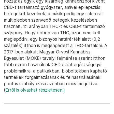
hozzá: az egyik egy kizárólag kannabiszból kivont
CBD-t tartalmazó gyógyszer, amivel epilepsziás
betegeket kezelnek, a másik pedig egy sclerosis
multiplexben szenvedő betegek kezelésében
használt, 1:1 arányban THC-t és CBD-t tartalmazó
szájspray. Hogy ebben van THC, azon nem kell
meglepődni, egy bizonyos határérték alatt (0,2
százalék) itthon is megengedett a THC-tartalom. A
2017-ben alakult Magyar Orvosi Kannabisz
Egyesület (MOKE) tavalyi felmérése szerint itthon
több ezren használnak CBD olajat egészségügyi
problémáikra, a patikákban, bioboltokban kapható
termékek forgalmazásának és felhasználásának
pontos szabályozása azonban nincs megoldva.
(
Erről is olvashat részletesen.)