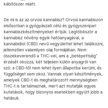
kábítószer miatt.
De mi is az az orvosi kannabisz? Orvosi kannabiszon
elsősorban a gyógyászati célú és gyógyszeripari
kannabiszkészítményeket értjük. Legtöbbször a
kannabisz növény egyik hatóanyagával, a
kannabidiol (CBD) nevű vegyülettel lehet találkozni,
jellemzően valamilyen olaj formájában. Nem
összekeverendő a THC-vel, ami a „betépettség”
érzését okozza, két teljesen külön anyagról van
szó: a CBD-től nem lehet ilyen állapotba kerülni, és
függőséget sem okoz. Vannak olyan készítmények,
amelyek CBD-t és meghatározott mennyiségben
THC-t is tartalmaznak, mert azt mutatják egyes
kutatások, hogy bizonyos esetekben együtt jobb a
hatásuk.