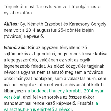
Térjünk át most Tarlós István volt főpolgármester
nyilatkozatára.
Állítás:
Gy. Németh Erzsébet és Karácsony Gergely
nem volt a 2014 augusztus 25-i döntés idején
(fővárosi) képviselő.
Ellenőrzés:
Bár az egyszeri tényellenőrző
sajtómunkás azt gondolná, hogy ennek lecsekkolása
a legegyszerűbb, valójában ez volt az egyik
legnehezebb feladat. Az előző közgyűlés tagjainak
névsora ugyanis nem található meg sem a fővárosi
önkormányzat honlapján, sem a valasztas.hu-n, sem
máshol. Végül az internet webarchívumából kellett
kibányászni
a budapest.hu egy korábbi, 2014 nyári
verzióját
, ahol fel van sorolva az összes akkor
mandátummal rendelkező képviselő. Frissítés:
a
valasztas.hu-n is elérhető a névsor
.