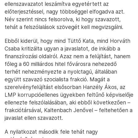
ellenszavazatot leszámítva egyetértett az
előterjesztéssel, nagy többséggel elfogadva azt.
Név szerint nincs felsorolva, ki hogy szavazott,
tehát a felszólalások szövegét kell megvizsgálni.
Ebből kiderül, hogy mind Tüttő Kata, mind Horváth
Csaba kritizálta ugyan a javaslatot, de inkább a
finanszírozási oldalról. Azaz nem a felújítást, hanem
főleg a 60 milliárdos hitel fővárosra nehezedő
terhét nehezményezte a nyolctagú, általában
együtt szavazó szocialista frakció. Magát a
szerelvényfelújítást elsősorban Hanzély Ákos, az
LMP korrupcióellenes ügyekben feltűnő képviselője
ellenezte felszólalásában, aki ebből következően –
frakciótársával, Kaltenbach Jenővel – feltehetően a
javaslat ellen szavazott.
A nyilatkozat második fele tehát nagy