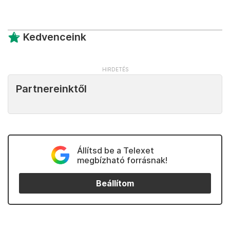
Kedvenceink
Partnereinktől
Állítsd be a Telexet
megbízható forrásnak!
Beállítom