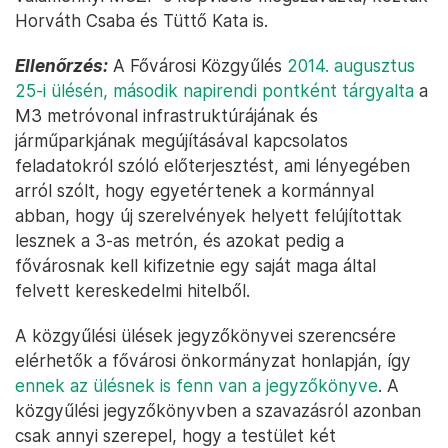
Horváth Csaba és Tüttő Kata is.
Ellenőrzés:
A Fővárosi Közgyűlés
2014. augusztus
25-i ülésén, második napirendi pontként tárgyalta
a
M3 metróvonal infrastruktúrájának és
járműparkjának megújításával kapcsolatos
feladatokról szóló előterjesztést, ami lényegében
arról szólt, hogy egyetértenek a kormánnyal
abban, hogy új szerelvények helyett felújítottak
lesznek a 3-as metrón, és azokat pedig a
fővárosnak kell kifizetnie egy saját maga által
felvett kereskedelmi hitelből.
A közgyűlési ülések jegyzőkönyvei szerencsére
elérhetők a fővárosi önkormányzat honlapján, így
ennek az ülésnek is fenn van a jegyzőkönyve
. A
közgyűlési jegyzőkönyvben a szavazásról azonban
csak annyi szerepel, hogy a testület két