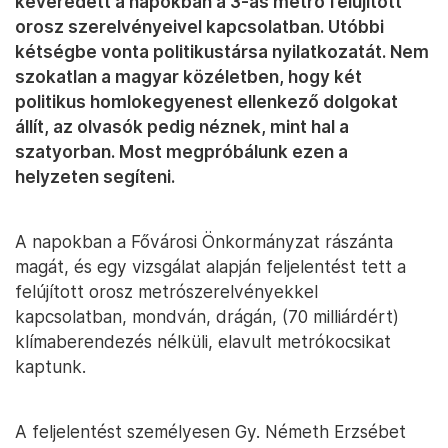
keveredett a napokban a 3-as metró felújított
orosz szerelvényeivel kapcsolatban. Utóbbi
kétségbe vonta politikustársa nyilatkozatát. Nem
szokatlan a magyar közéletben, hogy két
politikus homlokegyenest ellenkező dolgokat
állít, az olvasók pedig néznek, mint hal a
szatyorban. Most megpróbálunk ezen a
helyzeten segíteni.
A napokban a Fővárosi Önkormányzat rászánta
magát, és egy vizsgálat alapján feljelentést tett a
felújított orosz metrószerelvényekkel
kapcsolatban, mondván, drágán, (70 milliárdért)
klímaberendezés nélküli, elavult metrókocsikat
kaptunk.
A feljelentést személyesen Gy. Németh Erzsébet