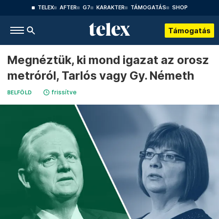
TELEX
AFTER
G7
KARAKTER
TÁMOGATÁS
SHOP
Támogatás
Megnéztük, ki mond igazat az orosz
metróról, Tarlós vagy Gy. Németh
frissítve
BELFÖLD