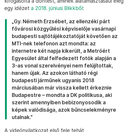
kifogásolta a döntést, aminek alátámasztásául elég
egy idézet
a 2018. júniusi Blikkből
:
„Gy. Németh Erzsébet, az ellenzéki párt
fővárosi közgyűlési képviselője vasárnapi
budapesti sajtótájékoztatóját követően az
MTI-nek telefonon azt mondta: az
internetre két napja kikerült, a Metróért
Egyesület által felfedezett fotók alapján a
3-as vonal szerelvényei nem felújítottak,
hanem újak. Az azokon látható régi
budapesti járműnek ugyanis 2018
márciusában már vissza kellett érkeznie
Budapestre – mondta a DK politikusa, aki
szerint amennyiben bebizonyosodik a
képek valódisága, azok bűncselekményre
utalnak.”
A videónyilatkozat első fele tehát