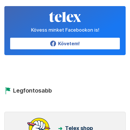
Kövess minket Facebookon is!
Követem!
Legfontosabb
Telex shop