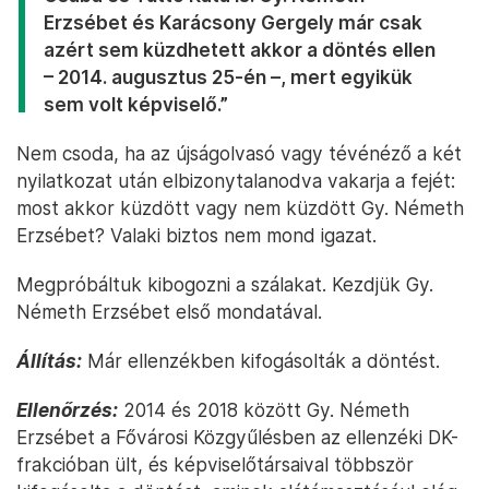
Erzsébet és Karácsony Gergely már csak
azért sem küzdhetett akkor a döntés ellen
– 2014. augusztus 25-én –, mert egyikük
sem volt képviselő.”
Nem csoda, ha az újságolvasó vagy tévénéző a két
nyilatkozat után elbizonytalanodva vakarja a fejét:
most akkor küzdött vagy nem küzdött Gy. Németh
Erzsébet? Valaki biztos nem mond igazat.
Megpróbáltuk kibogozni a szálakat. Kezdjük Gy.
Németh Erzsébet első mondatával.
Állítás:
Már ellenzékben kifogásolták a döntést.
Ellenőrzés:
2014 és 2018 között Gy. Németh
Erzsébet a Fővárosi Közgyűlésben az ellenzéki DK-
frakcióban ült, és képviselőtársaival többször