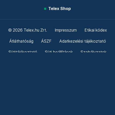
Telex Shop
© 2026 Telex.hu Zrt.
Impresszum
Etikai kódex
Átláthatóság
ÁSZF
Adatkezelési tájékoztató
Sütitájékoztató
Süti beállítások
Szabályzatok
Kommentelési szabályzat
Telex Sales