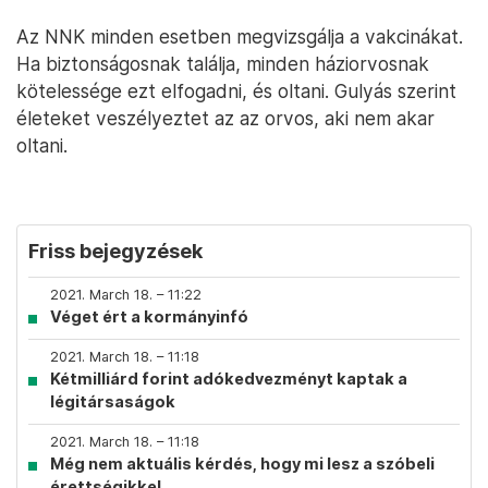
Az NNK minden esetben megvizsgálja a vakcinákat.
Ha biztonságosnak találja, minden háziorvosnak
kötelessége ezt elfogadni, és oltani. Gulyás szerint
életeket veszélyeztet az az orvos, aki nem akar
oltani.
Friss bejegyzések
2021. March 18. – 11:22
Véget ért a kormányinfó
2021. March 18. – 11:18
Kétmilliárd forint adókedvezményt kaptak a
légitársaságok
2021. March 18. – 11:18
Még nem aktuális kérdés, hogy mi lesz a szóbeli
érettségikkel