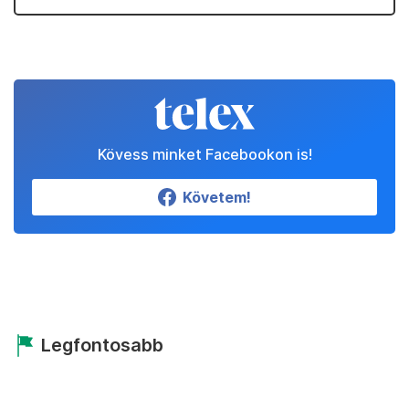
Kövess minket Facebookon is!
Követem!
Legfontosabb