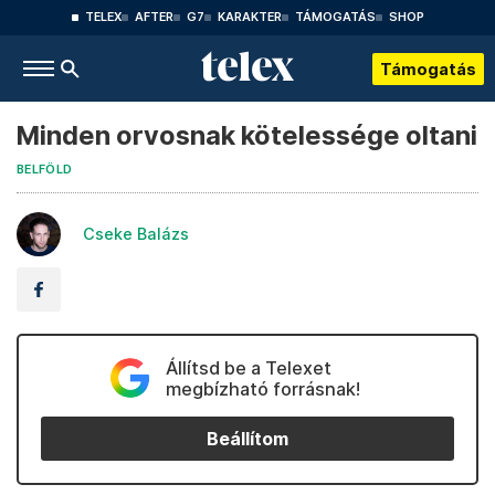
TELEX
AFTER
G7
KARAKTER
TÁMOGATÁS
SHOP
Támogatás
Minden orvosnak kötelessége oltani
BELFÖLD
Cseke Balázs
Állítsd be a Telexet
megbízható forrásnak!
Beállítom