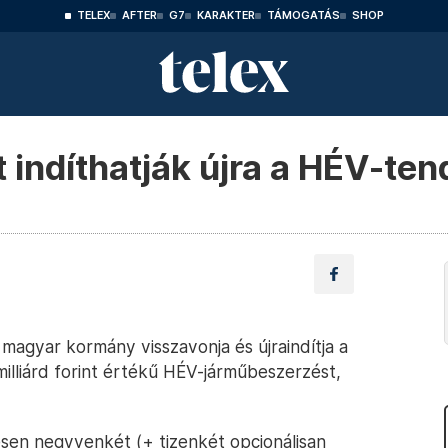
TELEX
AFTER
G7
KARAKTER
TÁMOGATÁS
SHOP
 indíthatják újra a HÉV-ten
magyar kormány visszavonja és újraindítja a
illiárd forint értékű HÉV-járműbeszerzést,
esen negyvenkét (+ tizenkét opcionálisan