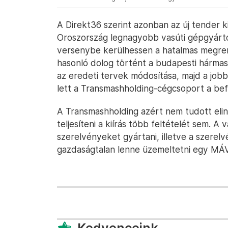
A Direkt36 szerint azonban az új tender ki
Oroszország legnagyobb vasúti gépgyártó 
versenybe kerülhessen a hatalmas megren
hasonló dolog történt a budapesti hármas
az eredeti tervek módosítása, majd a jobb
lett a Transmashholding-cégcsoport a bef
A Transmashholding azért nem tudott elin
teljesíteni a kiírás több feltételét sem. A
szerelvényeket gyártani, illetve a szerelv
gazdaságtalan lenne üzemeltetni egy MÁV-