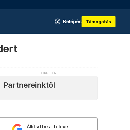
Belépés
Támogatás
dert
Partnereinktől
Állítsd be a Telexet