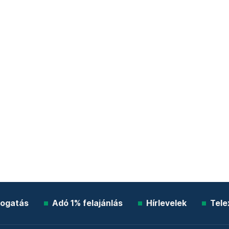
ogatás
Adó 1% felajánlás
Hírlevelek
Tele