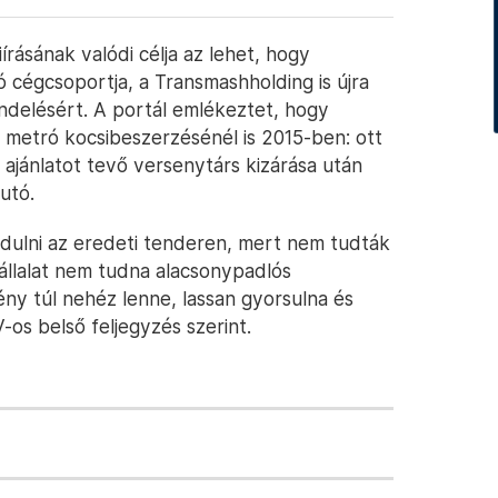
írásának valódi célja az lehet, hogy
cégcsoportja, a Transmashholding is újra
delésért. A portál emlékeztet, hogy
 metró kocsibeszerzésénél is 2015-ben: ott
 ajánlatot tevő versenytárs kizárása után
utó.
dulni az eredeti tenderen, mert nem tudták
 vállalat nem tudna alacsonypadlós
ény túl nehéz lenne, lassan gyorsulna és
os belső feljegyzés szerint.