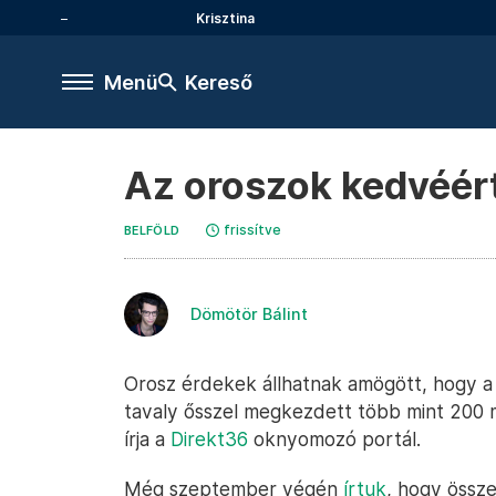
Krisztina
Menü
Kereső
Az oroszok kedvéért
frissítve
BELFÖLD
Dömötör Bálint
Orosz érdekek állhatnak amögött, hogy a 
tavaly ősszel megkezdett több mint 200 m
írja a
Direkt36
oknyomozó portál.
Még szeptember végén
írtuk
, hogy össz