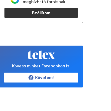
megbízható forrásnak!
Beállítom
Kövess minket Facebookon is!
Követem!