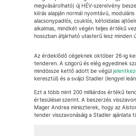
megvásárolható) új HÉV-szerelvény besze
kiírás alapján normál nyomtávú, modulári
alacsonypadlós, csuklós, kétoldalas ajtó
alkalmas, mindkét végén teljes értékű veze
hosszban átjárható utasterű lesz minden ú
Az érdeklődő cégeknek október 26-ig kell
tenderen. A szigorú és elég egyedinek sz
mindössze kettő adott be végül
jelentkez
keresztül) és a svájci Stadler (lengyel leán
Ezt a több mint 200 milliárdos értékű ten
értesülései szerint. A beszerzés visszavo
Mager Andrea miniszterek, hogy az Alstom 
tender visszavonásáig a Stadler ajánlata t