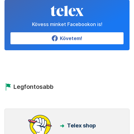
Kövess minket Facebookon is!
Követem!
Legfontosabb
Telex shop