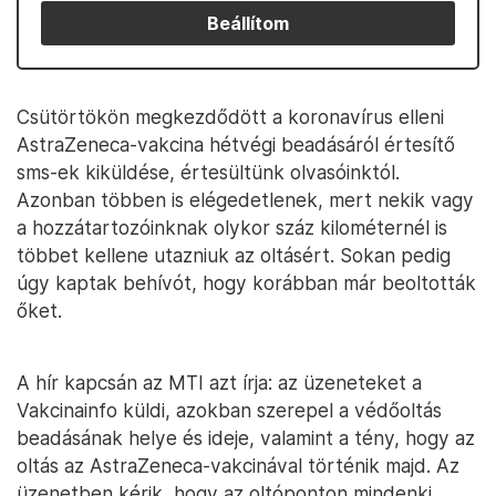
Beállítom
Csütörtökön megkezdődött a koronavírus elleni
AstraZeneca-vakcina hétvégi beadásáról értesítő
sms-ek kiküldése, értesültünk olvasóinktól.
Azonban többen is elégedetlenek, mert nekik vagy
a hozzátartozóinknak olykor száz kilométernél is
többet kellene utazniuk az oltásért. Sokan pedig
úgy kaptak behívót, hogy korábban már beoltották
őket.
A hír kapcsán az MTI azt írja: az üzeneteket a
Vakcinainfo küldi, azokban szerepel a védőoltás
beadásának helye és ideje, valamint a tény, hogy az
oltás az AstraZeneca-vakcinával történik majd. Az
üzenetben kérik, hogy az oltóponton mindenki