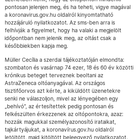
pontosan jelenjen meg, és ha teheti, vigye magával
a koronavirus.gov.hu oldalról kinyomtatható
hozzájáruló nyilatkozatot. Az sms-ben arra is
felhívják a figyelmet, hogy ha valaki a megjelölt
időpontban nem jelenik meg, az oltást csak a
későbbiekben kapja meg.
Müller Cecília a szerdai tájékoztatóján elmondta:
szombaton és vasárnap 74 ezer, 18 és 60 év közötti
krónikus beteget terveznek beoltani az
AstraZeneca oltóanyagával. Az országos
tisztifőorvos azt kérte, a kiküldött üzenetekre
senki ne válaszoljon, mivel az lényegében egy
„behívó”, az értesítettek pedig pontosan és
felkészülten érkezzenek az oltópontokra, azaz:
hozzák magukkal személyazonosító irataikat,
tajkártyájukat, a koronavírus.gov.hu oldalról
letöltött, majd kitöltött beleegyező nyilatkozatot,