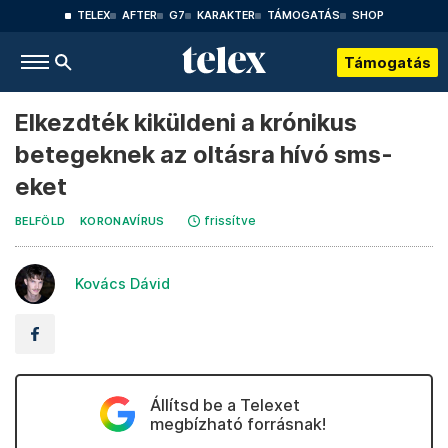
TELEX
AFTER
G7
KARAKTER
TÁMOGATÁS
SHOP
Támogatás
Elkezdték kiküldeni a krónikus
betegeknek az oltásra hívó sms-
eket
frissítve
BELFÖLD
KORONAVÍRUS
Kovács Dávid
Állítsd be a Telexet
megbízható forrásnak!