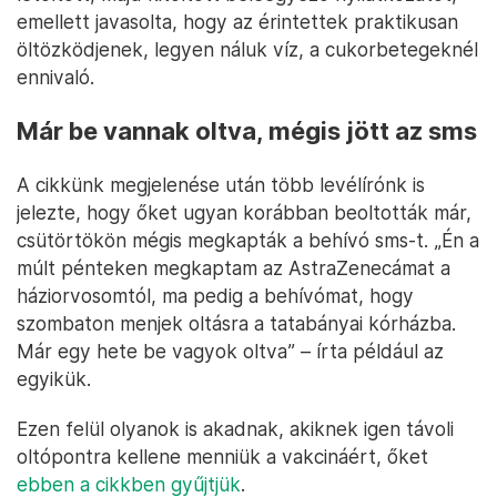
emellett javasolta, hogy az érintettek praktikusan
öltözködjenek, legyen náluk víz, a cukorbetegeknél
ennivaló.
Már be vannak oltva, mégis jött az sms
A cikkünk megjelenése után több levélírónk is
jelezte, hogy őket ugyan korábban beoltották már,
csütörtökön mégis megkapták a behívó sms-t. „Én a
múlt pénteken megkaptam az AstraZenecámat a
háziorvosomtól, ma pedig a behívómat, hogy
szombaton menjek oltásra a tatabányai kórházba.
Már egy hete be vagyok oltva” – írta például az
egyikük.
Ezen felül olyanok is akadnak, akiknek igen távoli
oltópontra kellene menniük a vakcináért, őket
ebben a cikkben gyűjtjük
.