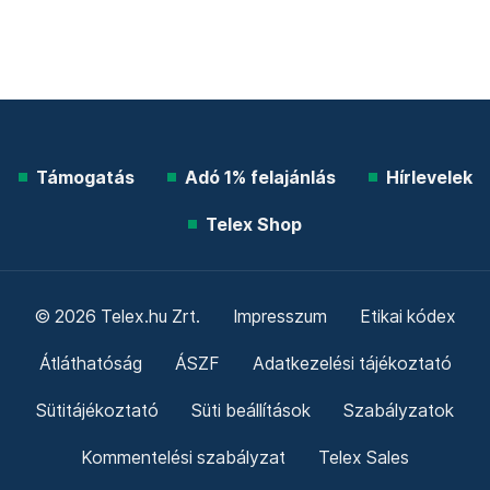
Támogatás
Adó 1% felajánlás
Hírlevelek
Telex Shop
© 2026 Telex.hu Zrt.
Impresszum
Etikai kódex
Átláthatóság
ÁSZF
Adatkezelési tájékoztató
Sütitájékoztató
Süti beállítások
Szabályzatok
Kommentelési szabályzat
Telex Sales