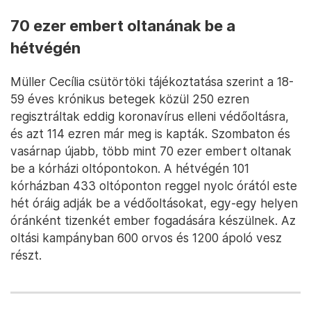
70 ezer embert oltanának be a
hétvégén
Müller Cecília csütörtöki tájékoztatása szerint a 18-
59 éves krónikus betegek közül 250 ezren
regisztráltak eddig koronavírus elleni védőoltásra,
és azt 114 ezren már meg is kapták. Szombaton és
vasárnap újabb, több mint 70 ezer embert oltanak
be a kórházi oltópontokon. A hétvégén 101
kórházban 433 oltóponton reggel nyolc órától este
hét óráig adják be a védőoltásokat, egy-egy helyen
óránként tizenkét ember fogadására készülnek. Az
oltási kampányban 600 orvos és 1200 ápoló vesz
részt.