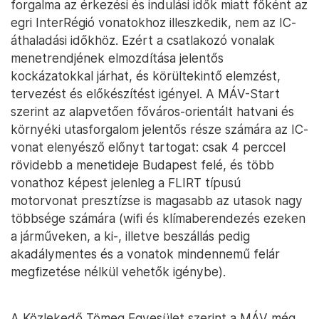
forgalma az érkezési és indulási idők miatt főként az
egri InterRégió vonatokhoz illeszkedik, nem az IC-
áthaladási időkhöz. Ezért a csatlakozó vonalak
menetrendjének elmozdítása jelentős
kockázatokkal járhat, és körültekintő elemzést,
tervezést és előkészítést igényel. A MÁV-Start
szerint az alapvetően főváros-orientált hatvani és
környéki utasforgalom jelentős része számára az IC-
vonat elenyésző előnyt tartogat: csak 4 perccel
rövidebb a menetideje Budapest felé, és több
vonathoz képest jelenleg a FLIRT típusú
motorvonat presztízse is magasabb az utasok nagy
többsége számára (wifi és klímaberendezés ezeken
a járműveken, a ki-, illetve beszállás pedig
akadálymentes és a vonatok mindennemű felár
megfizetése nélkül vehetők igénybe).
A Közlekedő Tömeg Egyesület szerint a MÁV még