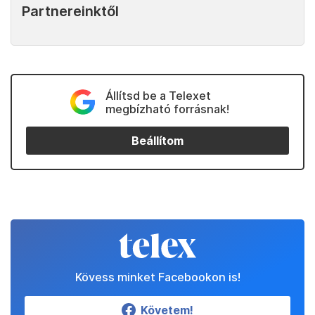
Partnereinktől
Állítsd be a Telexet
megbízható forrásnak!
Beállítom
Kövess minket Facebookon is!
Követem!