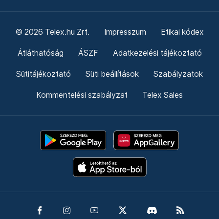
© 2026 Telex.hu Zrt.
Impresszum
Etikai kódex
Átláthatóság
ÁSZF
Adatkezelési tájékoztató
Sütitájékoztató
Süti beállítások
Szabályzatok
Kommentelési szabályzat
Telex Sales