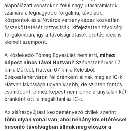
alaphálózati vonatokon felül nagy utasáramlatok
számára a legnagyobb forgalmú, távolabbi
központok és a főváros versenyképes közvetlen
összeköttetését biztosítsák, kifejezetten távolsági
forgalomban, így a távolsági utasok eljutási ideje is
kiemelt szempont.
A Közlekedő Tömeg Egyesület nem érti,
mihez
képest nincs távol Hatvan?
Székesfehérvár 67
km a Déliből, Hatvan 67 km a Keletiből.
Székesfehérváron fél óránként állnak meg az IC-k.
Hatvan lakossága ugyan kisebb, de szintén fontos
csomópont, ehhez képest nem lenne aránytalan két
óránként ott is megállítani az IC-t.
Az aláírásgyűjtést kezdeményező civilek szerint
több olyan vonal van, ahol néhány km eltéréssel
hasonló távolságban állnak meg először a