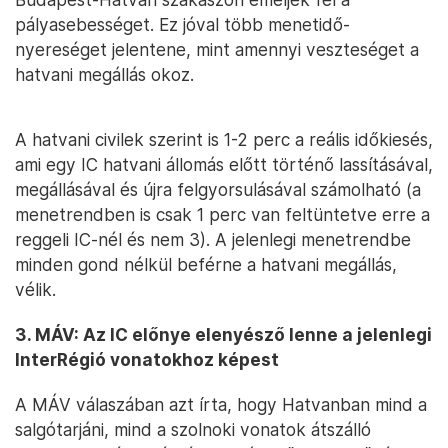
pályasebességet. Ez jóval több menetidő-
nyereséget jelentene, mint amennyi veszteséget a
hatvani megállás okoz.
A hatvani civilek szerint is 1-2 perc a reális időkiesés,
ami egy IC hatvani állomás előtt történő lassításával,
megállásával és újra felgyorsulásával számolható (a
menetrendben is csak 1 perc van feltüntetve erre a
reggeli IC-nél és nem 3). A jelenlegi menetrendbe
minden gond nélkül beférne a hatvani megállás,
vélik.
3. MÁV: Az IC előnye elenyésző lenne a jelenlegi
InterRégió vonatokhoz képest
A MÁV válaszában azt írta, hogy Hatvanban mind a
salgótarjáni, mind a szolnoki vonatok átszálló