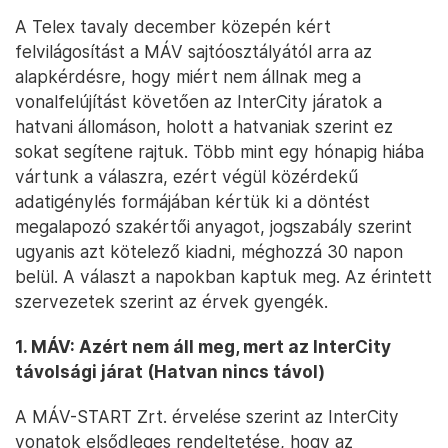
A Telex tavaly december közepén kért
felvilágosítást a MÁV sajtóosztályától arra az
alapkérdésre, hogy miért nem állnak meg a
vonalfelújítást követően az InterCity járatok a
hatvani állomáson, holott a hatvaniak szerint ez
sokat segítene rajtuk. Több mint egy hónapig hiába
vártunk a válaszra, ezért végül közérdekű
adatigénylés formájában kértük ki a döntést
megalapozó szakértői anyagot, jogszabály szerint
ugyanis azt kötelező kiadni, méghozzá 30 napon
belül. A választ a napokban kaptuk meg. Az érintett
szervezetek szerint az érvek gyengék.
1. MÁV: Azért nem áll meg, mert az InterCity
távolsági járat (Hatvan nincs távol)
A MÁV-START Zrt. érvelése szerint az InterCity
vonatok elsődleges rendeltetése, hogy az