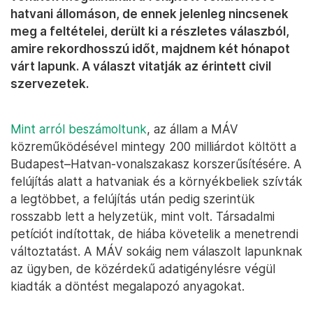
hatvani állomáson, de ennek jelenleg nincsenek
meg a feltételei, derült ki a részletes válaszból,
amire rekordhosszú időt, majdnem két hónapot
várt lapunk. A választ vitatják az érintett civil
szervezetek.
Mint arról beszámoltunk
, az állam a MÁV
közreműködésével mintegy 200 milliárdot költött a
Budapest–Hatvan-vonalszakasz korszerűsítésére. A
felújítás alatt a hatvaniak és a környékbeliek szívták
a legtöbbet, a felújítás után pedig szerintük
rosszabb lett a helyzetük, mint volt. Társadalmi
petíciót indítottak, de hiába követelik a menetrendi
változtatást. A MÁV sokáig nem válaszolt lapunknak
az ügyben, de közérdekű adatigénylésre végül
kiadták a döntést megalapozó anyagokat.