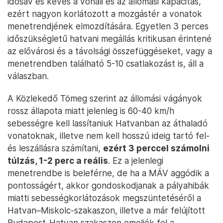
idősáv és kevés a vonali és az állomási kapacitás,
ezért nagyon korlátozott a mozgástér a vonatok
menetrendjének elmozdítására. Egyetlen 3 perces
időszükségletű hatvani megállás kritikusan érintené
az elővárosi és a távolsági összefüggéseket, vagy a
menetrendben található 5-10 csatlakozást is, áll a
válaszban.
A Közlekedő Tömeg szerint az állomási vágányok
rossz állapota miatt jelenleg is 60-40 km/h
sebességre kell lassítaniuk Hatvanban az áthaladó
vonatoknak, illetve nem kell hosszú ideig tartó fel-
és leszállásra számítani,
ezért 3 perccel számolni
túlzás, 1-2 perc a reális
. Ez a jelenlegi
menetrendbe is beleférne, de ha a MÁV aggódik a
pontosságért, akkor gondoskodjanak a pályahibák
miatti sebességkorlátozások megszüntetéséről a
Hatvan–Miskolc-szakaszon, illetve a már felújított
Budapest-Hatvan szakaszon emeljék fel a