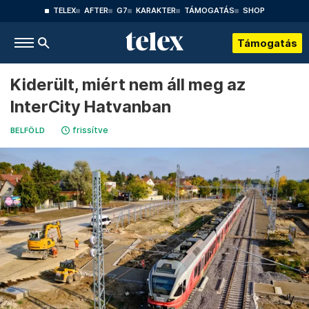
TELEX
AFTER
G7
KARAKTER
TÁMOGATÁS
SHOP
Támogatás
Kiderült, miért nem áll meg az
InterCity Hatvanban
frissítve
BELFÖLD