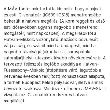
A MÁV fontosnak tartotta kiemelni, hogy a hajnali
és esti IC-vonatpár (IC509-IC518) menetrendjébe
bekerült a hatvani megállás. (A kora reggeli és késő
esti idősávokban ugyanis nagyobb a menetrendi
mozgástér, mint napközben). A megállásoktól a
Hatvan–Miskolc viszonylatú utazások bővülését
várja a cég, és számít mind a budapesti, mind a
nagyobb távolságú (akár kassai, sárospataki-
sátoraljaújhelyi) utazások kisebb növekedésére is. A
tervezett fejlesztés legfőbb akadálya a Hatvan–
Füzesabony–Miskolc (átépítésre váró, legutóbb a
hetvenes években felújított) vonalszakasz állapota,
a terhelt Budapest Keleti pályaudvar, illetve annak
bevezető szakasza. Mindezek ellenére a MÁV-Start
vizsgálja az IC-vonatok rendszeres hatvani
megállását.