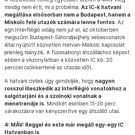
mindig nem érti, mi a probléma.
Az IC-k hatvani
megállása elsősorban nem a Budapest, hanem a
Miskolc felé utazók számára lenne fontos
. Az
egri InterRégió odáig nem jut el, az októberben
megszűnt Budapest-Sátoraljaújhely sebesvonatok
által nyújtott közvetlen Hatvan-Miskolc kapcsolat
jelenleg hiányzik. A füzesabonyi átszálláshoz képest
ebben a viszonylatban a közvetlen IC kb. 20
perccel csökkentené az utazási időt.
A hatvani civilek úgy gondolják, hogy
nagyon
rosszul illeszkedik az InterRégió vonatokhoz a
salgótarjáni és a szolnoki vonalnak a
menetrendje is
. Mindkét esetben 15-20 perc
várakozásra van kényszerítve egy átszálló utas.
4: MÁV: Reggel és este már megáll egy-egy IC
Hatvanban is