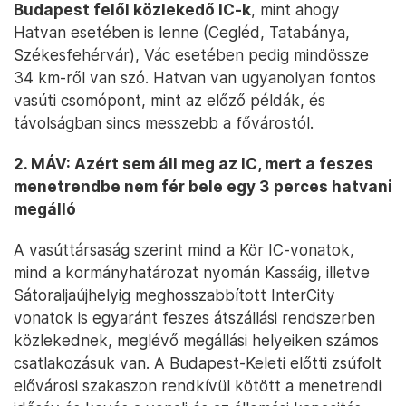
Budapest felől közlekedő IC-k
, mint ahogy
Hatvan esetében is lenne (Cegléd, Tatabánya,
Székesfehérvár), Vác esetében pedig mindössze
34 km-ről van szó. Hatvan van ugyanolyan fontos
vasúti csomópont, mint az előző példák, és
távolságban sincs messzebb a fővárostól.
2. MÁV: Azért sem áll meg az IC, mert a feszes
menetrendbe nem fér bele egy 3 perces hatvani
megálló
A vasúttársaság szerint mind a Kör IC-vonatok,
mind a kormányhatározat nyomán Kassáig, illetve
Sátoraljaújhelyig meghosszabbított InterCity
vonatok is egyaránt feszes átszállási rendszerben
közlekednek, meglévő megállási helyeiken számos
csatlakozásuk van. A Budapest-Keleti előtti zsúfolt
elővárosi szakaszon rendkívül kötött a menetrendi