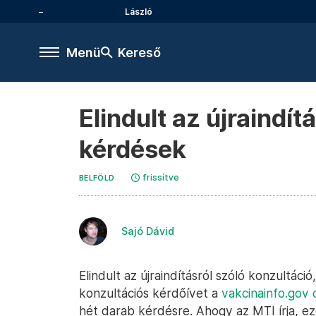
László
Menü
Kereső
Elindult az újraindít
kérdések
frissítve
BELFÖLD
Sajó Dávid
Elindult az újraindításról szóló konzultác
konzultációs kérdőívet a
vakcinainfo.gov 
hét darab kérdésre. Ahogy az MTI írja, ez