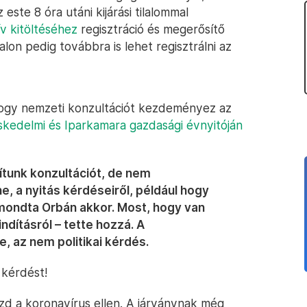
 este 8 óra utáni kijárási tilalommal
v kitöltéséhez
regisztráció és megerősítő
lon pedig továbbra is lehet regisztrálni az
 hogy nemzeti konzultációt kezdeményez az
kedelmi és Iparkamara gazdasági évnyitóján
ítunk konzultációt, de nem
, a nyitás kérdéseiről, például hogy
mondta Orbán akkor. Most, hogy van
ndításról – tette hozzá. A
, az nem politikai kérdés.
 kérdést!
 a koronavírus ellen. A járványnak még