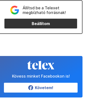
Állítsd be a Telexet
megbízható forrásnak!
Beállítom
Kövess minket Facebookon is!
Követem!