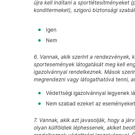
újra kell indítani a sportlétesítményeket 
konditermeket), szigorú biztonsági szabál
Igen
Nem
6. Vannak, akik szerint a rendezvények, ko
sportesemények látogatását meg kell eng
igazolvánnyal rendelkeznek. Mások szer
megrendezni vagy látogathatóvá tenni, a
Védettségi igazolvánnyal legyenek 
Nem szabad ezeket az eseményeket l
7. Vannak, akik azt javasolják, hogy a já
olyan külföldiek léphessenek, akiket beol