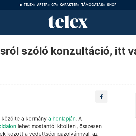
TELEX
AFTER
G7
KARAKTER
TÁMOGATÁS
SHOP
ásról szóló konzultáció, itt 
ió, közölte a kormány
a honlapján
. A
oldalon
lehet mostantól kitölteni, összesen
ek között a védettségi igazolvánnyal, az