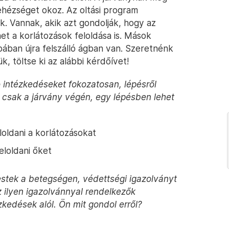
ehézséget okoz. Az oltási program
k. Vannak, akik azt gondolják, hogy az
t a korlátozások feloldása is. Mások
pában újra felszálló ágban van. Szeretnénk
, töltse ki az alábbi kérdőívet!
ó intézkedéseket fokozatosan, lépésről
zt csak a járvány végén, egy lépésben lehet
loldani a korlátozásokat
eloldani őket
estek a betegségen, védettségi igazolványt
 ilyen igazolvánnyal rendelkezők
kedések alól. Ön mit gondol erről?