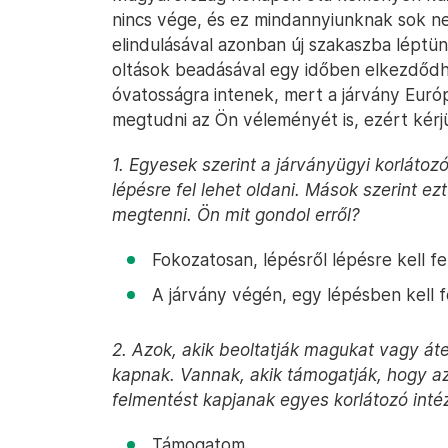
nincs vége, és ez mindannyiunknak sok n
elindulásával azonban új szakaszba léptün
oltások beadásával egy időben elkezdődhe
óvatosságra intenek, mert a járvány Euró
megtudni az Ön véleményét is, ezért kérjük
1. Egyesek szerint a járványügyi korlátoz
lépésre fel lehet oldani. Mások szerint e
megtenni. Ön mit gondol erről?
Fokozatosan, lépésről lépésre kell fe
A járvány végén, egy lépésben kell f
2. Azok, akik beoltatják magukat vagy át
kapnak. Vannak, akik támogatják, hogy az
felmentést kapjanak egyes korlátozó intéz
Támogatom