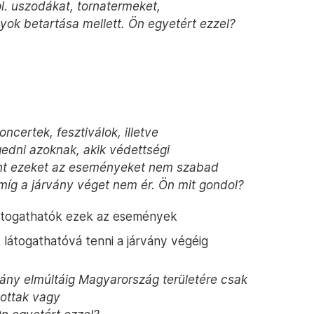
(pl. uszodákat, tornatermeket,
yok betartása mellett. Ön egyetért ezzel?
ncertek, fesztiválok, illetve
edni azoknak, akik védettségi
int ezeket az eseményeket nem szabad
míg a járvány véget nem ér. Ön mit gondol?
látogathatók ezek az események
átogathatóvá tenni a járvány végéig
rvány elmúltáig Magyarország területére csak
tottak vagy