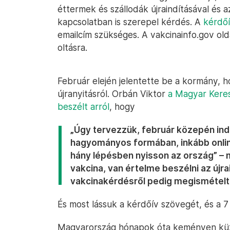
éttermek és szállodák újraindításával és az
kapcsolatban is szerepel kérdés. A
kérdőí
emailcím szükséges. A vakcinainfo.gov olda
oltásra.
Február elején jelentette be a kormány,
újranyitásról. Orbán Viktor
a Magyar Keres
beszélt arról
, hogy
„Úgy tervezzük, február közepén ind
hagyományos formában, inkább online
hány lépésben nyisson az ország” – 
vakcina, van értelme beszélni az újrai
vakcinakérdésről pedig megismételte
És most lássuk a kérdőív szövegét, és a 7
Magyarország hónapok óta keményen küzd