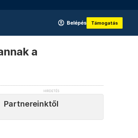
Belépés
Támogatás
vannak a
Partnereinktől