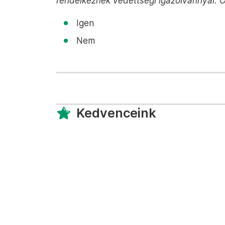
rendelkeznek védettségi igazolvánnyal. Ö
Igen
Nem
Kedvenceink