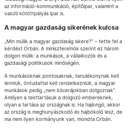
az információ-kommunikáció, építőipar, valamint a
vasúti kötöttpályás ipar is.
A magyar gazdaság sikerének kulcsa
„Min múlik a magyar gazdaság sikere?” – tette fel a
kérdést Orbán. A miniszterelnök szerint ez három
dolgon múlik: a munkások, a vállalkozók és a
gazdasági politikusok minőségén.
A munkásoknak pontosaknak, tanulékonynak kell
lenniük, öntudattal kell rendelkezniük, a magyar
munkások pedig „nem kócerájokban dolgoznak”.
Amilyen a testtartásuk a dolgozó embereknek,
olyan a tartása az országnak is. Ha hajlongó, akkor
az ország is meghunyászkodó és hajbókoló lesz, de
ma nem ilyen kormányunk van, mondta Orbán.