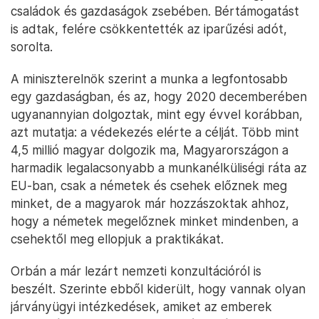
családok és gazdaságok zsebében. Bértámogatást
is adtak, felére csökkentették az iparűzési adót,
sorolta.
A miniszterelnök szerint a munka a legfontosabb
egy gazdaságban, és az, hogy 2020 decemberében
ugyanannyian dolgoztak, mint egy évvel korábban,
azt mutatja: a védekezés elérte a célját. Több mint
4,5 millió magyar dolgozik ma, Magyarországon a
harmadik legalacsonyabb a munkanélküliségi ráta az
EU-ban, csak a németek és csehek előznek meg
minket, de a magyarok már hozzászoktak ahhoz,
hogy a németek megelőznek minket mindenben, a
csehektől meg ellopjuk a praktikákat.
Orbán a már lezárt nemzeti konzultációról is
beszélt. Szerinte ebből kiderült, hogy vannak olyan
járványügyi intézkedések, amiket az emberek