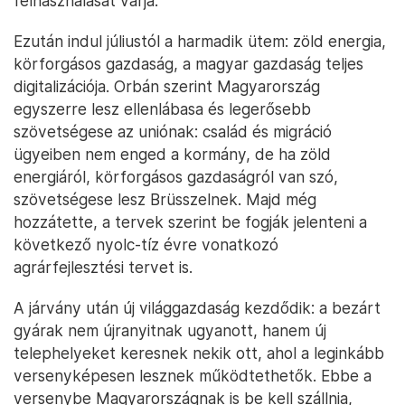
felhasználását várja.
Ezután indul júliustól a harmadik ütem: zöld energia,
körforgásos gazdaság, a magyar gazdaság teljes
digitalizációja. Orbán szerint Magyarország
egyszerre lesz ellenlábasa és legerősebb
szövetségese az uniónak: család és migráció
ügyeiben nem enged a kormány, de ha zöld
energiáról, körforgásos gazdaságról van szó,
szövetségese lesz Brüsszelnek. Majd még
hozzátette, a tervek szerint be fogják jelenteni a
következő nyolc-tíz évre vonatkozó
agrárfejlesztési tervet is.
A járvány után új világgazdaság kezdődik: a bezárt
gyárak nem újranyitnak ugyanott, hanem új
telephelyeket keresnek nekik ott, ahol a leginkább
versenyképesen lesznek működtethetők. Ebbe a
versenybe Magyarországnak is be kell szállnia,