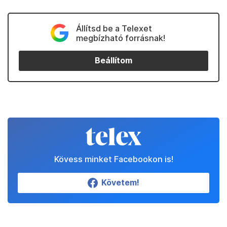
Állítsd be a Telexet
megbízható forrásnak!
Beállítom
Kövess minket Facebookon is!
Követem!