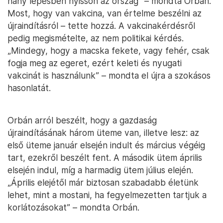
hány lépésben nyisson az ország” – mondta Orbán.
Most, hogy van vakcina, van értelme beszélni az
újraindításról – tette hozzá. A vakcinakérdésről
pedig megismételte, az nem politikai kérdés.
„Mindegy, hogy a macska fekete, vagy fehér, csak
fogja meg az egeret, ezért keleti és nyugati
vakcinát is használunk” – mondta el újra a szokásos
hasonlatát.
Orbán arról beszélt, hogy a gazdaság
újraindításának három üteme van, illetve lesz: az
első üteme január elsején indult és március végéig
tart, ezekről beszélt fent. A második ütem április
elsején indul, míg a harmadig ütem július elején.
„Április elejétől már biztosan szabadabb életünk
lehet, mint a mostani, ha fegyelmezetten tartjuk a
korlátozásokat” – mondta Orbán.