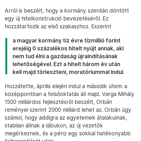
Arról is beszélt, hogy a kormány szerdán döntött
egy új hitelkonstrukció bevezetéséről. Ez
hozzátartozik az első szakaszhoz. Eszerint
a magyar kormány tíz évre tízmillió forint
erejéig 0 százalékos hitelt nyújt annak, aki
nem tud élni a gazdaság újraindításának
lehetőségével. Ezt a hitelt három év után
kell majd törleszteni, moratóriummal indul.
Hozzátette, április elején indul a második ütem: a
középpontban a felsőoktatás áll majd. Varga Mihály
1500 milliárdos fejlesztésről beszélt, Orbán
reményei szerint 2000 milliárd lehet az. Orbán úgy
számol, hogy addigra az egyetemek átalakulnak,
stabilan állnak a lábukon, az új vezetők
megérkeznek, és a pénz egy sokkal hatékonyabb