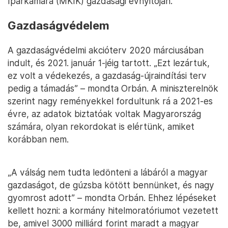
Iparkamara (MKIK) gazdasági évnyitóján.
Gazdaságvédelem
A gazdaságvédelmi akcióterv 2020 márciusában
indult, és 2021. január 1-jéig tartott. „Ezt lezártuk,
ez volt a védekezés, a gazdaság-újraindítási terv
pedig a támadás” – mondta Orbán. A miniszterelnök
szerint nagy reményekkel fordultunk rá a 2021-es
évre, az adatok biztatóak voltak Magyarország
számára, olyan rekordokat is elértünk, amiket
korábban nem.
„A válság nem tudta ledönteni a lábáról a magyar
gazdaságot, de gúzsba kötött bennünket, és nagy
gyomrost adott” – mondta Orbán. Ehhez lépéseket
kellett hozni: a kormány hitelmoratóriumot vezetett
be, amivel 3000 milliárd forint maradt a magyar