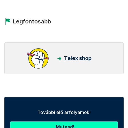
Legfontosabb
Telex shop
További élő árfolyamok!
Mutasd!