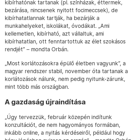
kibírhatónak tartanak (pl. színházak, éttermek,
bezárása, nincsenek nyitott focimeccsek), de
kibírhatatlannak tartják, ha bezárják a
munkahelyeket, iskolákat, óvodákat. „Ami
kellemetlen, kibírható, azt vállaltuk, ami
kibírhatatlan, ott fenntartottuk az élet szokásos
rendjét” – mondta Orbán.
„Most korlátozásokra épülő életben vagyunk”, a
magyar rendszer stabil, november óta tartanak a
korlátozások nálunk, nem pedig nyitunk-zárunk,
mint több más országban.
A gazdaság újraindítása
„Úgy tervezzük, február közepén indítunk
konzultációt, de nem hagyományos formában,
inkább online, a nyitás kérdéseiről, például hogy