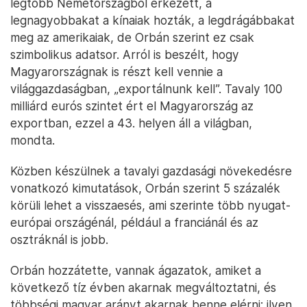
legtöbb Németországból érkezett, a
legnagyobbakat a kínaiak hozták, a legdrágábbakat
meg az amerikaiak, de Orbán szerint ez csak
szimbolikus adatsor. Arról is beszélt, hogy
Magyarországnak is részt kell vennie a
világgazdaságban, „exportálnunk kell”. Tavaly 100
milliárd eurós szintet ért el Magyarország az
exportban, ezzel a 43. helyen áll a világban,
mondta.
Közben készülnek a tavalyi gazdasági növekedésre
vonatkozó kimutatások, Orbán szerint 5 százalék
körüli lehet a visszaesés, ami szerinte több nyugat-
európai országénál, például a franciánál és az
osztráknál is jobb.
Orbán hozzátette, vannak ágazatok, amiket a
következő tíz évben akarnak megváltoztatni, és
többségi magyar arányt akarnak benne elérni: ilyen