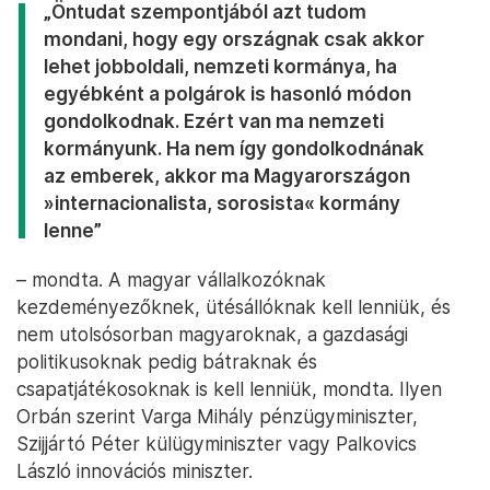
„Öntudat szempontjából azt tudom
mondani, hogy egy országnak csak akkor
lehet jobboldali, nemzeti kormánya, ha
egyébként a polgárok is hasonló módon
gondolkodnak. Ezért van ma nemzeti
kormányunk. Ha nem így gondolkodnának
az emberek, akkor ma Magyarországon
»internacionalista, sorosista
«
kormány
lenne”
– mondta. A magyar vállalkozóknak
kezdeményezőknek, ütésállóknak kell lenniük, és
nem utolsósorban magyaroknak, a gazdasági
politikusoknak pedig bátraknak és
csapatjátékosoknak is kell lenniük, mondta. Ilyen
Orbán szerint Varga Mihály pénzügyminiszter,
Szijjártó Péter külügyminiszter vagy Palkovics
László innovációs miniszter.