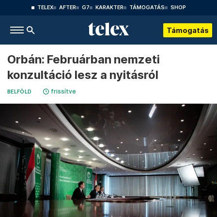
TELEX
AFTER
G7
KARAKTER
TÁMOGATÁS
SHOP
Támogatás
Orbán: Februárban nemzeti
konzultáció lesz a nyitásról
frissítve
BELFÖLD