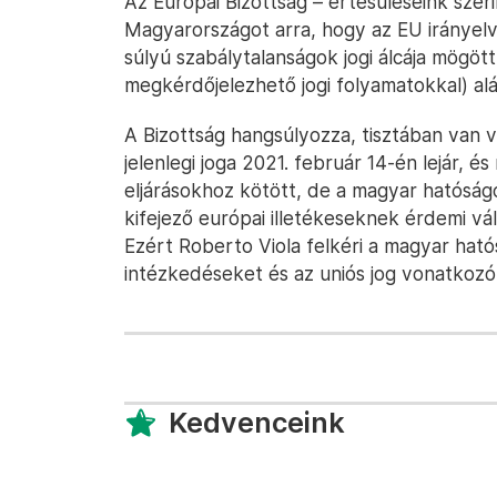
Az Európai Bizottság – értesüléseink szer
Magyarországot arra, hogy az EU irányelve
súlyú szabálytalanságok jogi álcája mögöt
megkérdőjelezhető jogi folyamatokkal) alá
A Bizottság hangsúlyozza, tisztában van 
jelenlegi joga 2021. február 14-én lejár, é
eljárásokhoz kötött, de a magyar hatóság
kifejező európai illetékeseknek érdemi v
Ezért Roberto Viola felkéri a magyar ha
intézkedéseket és az uniós jog vonatkozó
Kedvenceink