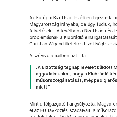
Az Európai Bizottság levélben fejezte ki
Magyarország irányába, de úgy tudjuk, h
felvetéseire. A levélben a Bizottság részle
problémásnak a Klubrádió elhallgattatásá
Christian Wigand illetékes bizottsági szóvi
A szóvivő emailben azt írta:
„A Bizottság tegnap levelet küldött
aggodalmunkat, hogy a Klubrádió ké
műsorszolgáltatását, mégpedig erős
miatt.”
Mint a főigazgató hangsúlyozta, Magyaro
el az EU távközlési szabályait, a műsorsz
rendeleteket, így Magyarországnak is tiszt