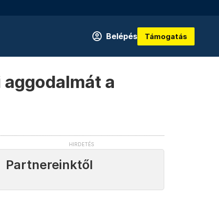
Belépés
Támogatás
ki aggodalmát a
Partnereinktől