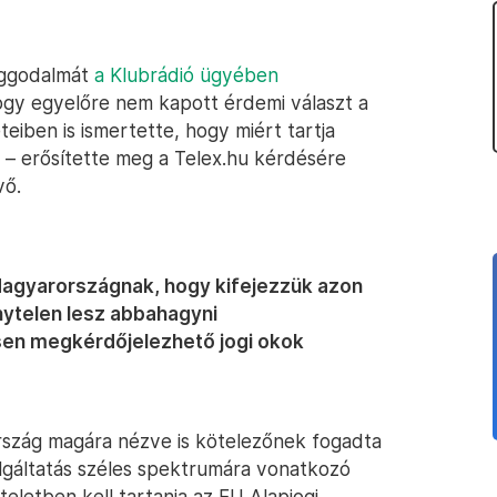
 aggodalmát
a Klubrádió ügyében
ogy egyelőre nem kapott érdemi választ a
teiben is ismertette, hogy miért tartja
t – erősítette meg a Telex.hu kérdésére
vő.
 Magyarországnak, hogy kifejezzük azon
nytelen lesz abbahagyni
en megkérdőjelezhető jogi okok
rszág magára nézve is kötelezőnek fogadta
olgáltatás széles spektrumára vonatkozó
eletben kell tartania az EU Alapjogi