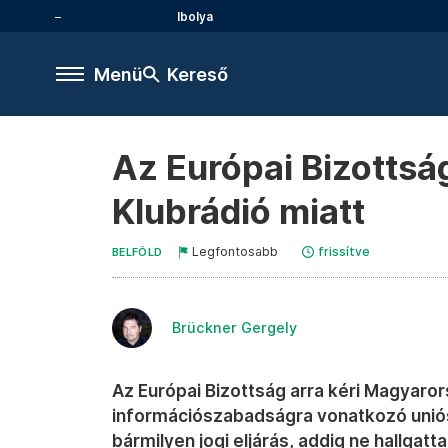
Ibolya
Menü
Kereső
Az Európai Bizottság
Klubrádió miatt
Legfontosabb
frissítve
BELFÖLD
Brückner Gergely
Az Európai Bizottság arra kéri Magyaror
információszabadságra vonatkozó uniós
bármilyen jogi eljárás, addig ne hallgatta