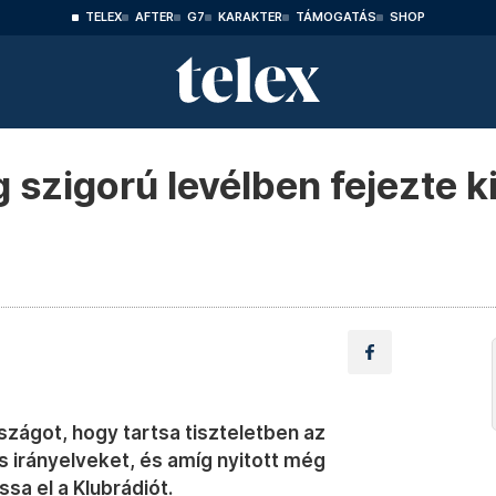
TELEX
AFTER
G7
KARAKTER
TÁMOGATÁS
SHOP
 szigorú levélben fejezte 
szágot, hogy tartsa tiszteletben az
 irányelveket, és amíg nyitott még
ssa el a Klubrádiót.