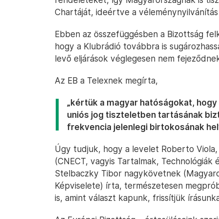
Chartáját, ideértve a véleménynyilvánítás
Ebben az összefüggésben a Bizottság felk
hogy a Klubrádió továbbra is sugározhass
levő eljárások véglegesen nem fejeződnek 
Az EB a Telexnek megírta,
„kértük a magyar hatóságokat, hogy
uniós jog tiszteletben tartásának bi
frekvencia jelenlegi birtokosának he
Úgy tudjuk, hogy a levelet Roberto Viola, 
(CNECT, vagyis Tartalmak, Technológiák 
Stelbaczky Tibor nagykövetnek (Magyaror
Képviselete) írta, természetesen megprób
is, amint választ kapunk, frissítjük írásunka