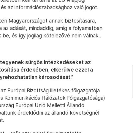
 és az információszabadsághoz való jogot.
éri Magyarországot annak biztosítására,
a az adását, mindaddig, amíg a folyamatban
be, és így jogilag kötelezővé nem válnak..
 tegyenek sürgős intézkedéseket az
ztosítása érdekében, elkerülve ezzel a
lyrehozhatatlan károsodását.”
az Európai Bizottság illetékes főigazgatója
és Kommunikációs Hálózatok Főigazgatósága)
szág Európai Unió Melletti Állandó
áltunk érdeklődni az állandó követségnél
t.