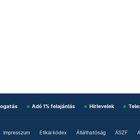
ogatás
Adó 1% felajánlás
Hírlevelek
Tele
Impresszum
Etikai kódex
Átláthatóság
ÁSZF
A