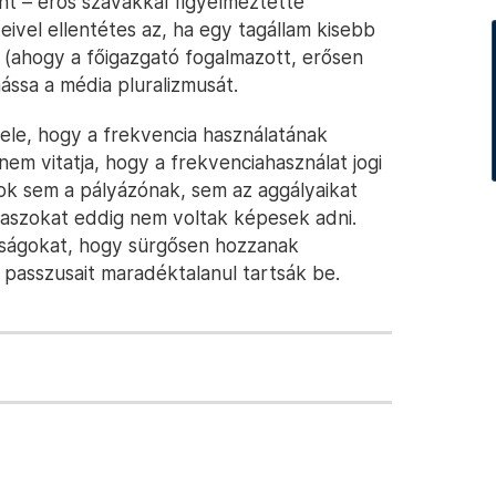
int – erős szavakkal figyelmeztette
ivel ellentétes az, ha egy tagállam kisebb
t (ahogy a főigazgató fogalmazott, erősen
ássa a média pluralizmusát.
vele, hogy a frekvencia használatának
s nem vitatja, hogy a frekvenciahasználat jogi
ok sem a pályázónak, sem az aggályaikat
álaszokat eddig nem voltak képesek adni.
tóságokat, hogy sürgősen hozzanak
 passzusait maradéktalanul tartsák be.