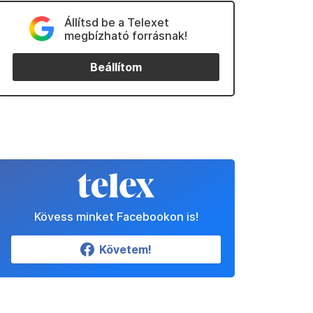
Állítsd be a Telexet
megbízható forrásnak!
Beállítom
Kövess minket Facebookon is!
Követem!