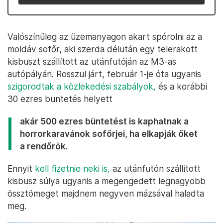
Valószínűleg az üzemanyagon akart spórolni az a
moldáv sofőr, aki szerda délután egy telerakott
kisbuszt szállított az utánfutóján az M3-as
autópályán. Rosszul járt, február 1-je óta ugyanis
szigorodtak a közlekedési szabályok,
és a korábbi
30 ezres büntetés helyett
akár 500 ezres büntetést is kaphatnak a
horrorkaravánok sofőrjei, ha elkapják őket
a rendőrök.
Ennyit
kell fizetnie neki is,
az utánfutón szállított
kisbusz súlya ugyanis a megengedett legnagyobb
össztömeget majdnem negyven mázsával haladta
meg.