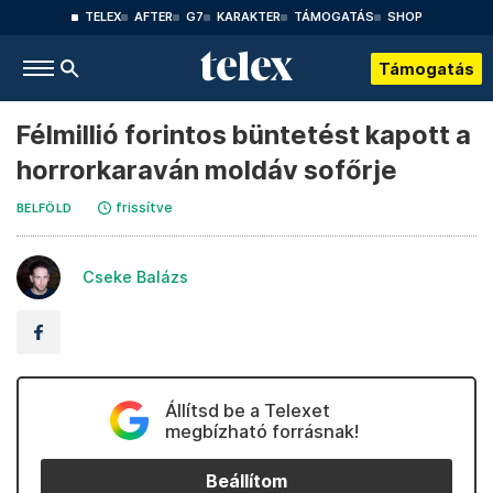
TELEX
AFTER
G7
KARAKTER
TÁMOGATÁS
SHOP
Támogatás
Félmillió forintos büntetést kapott a
horrorkaraván moldáv sofőrje
frissítve
BELFÖLD
Cseke Balázs
Állítsd be a Telexet
megbízható forrásnak!
Beállítom