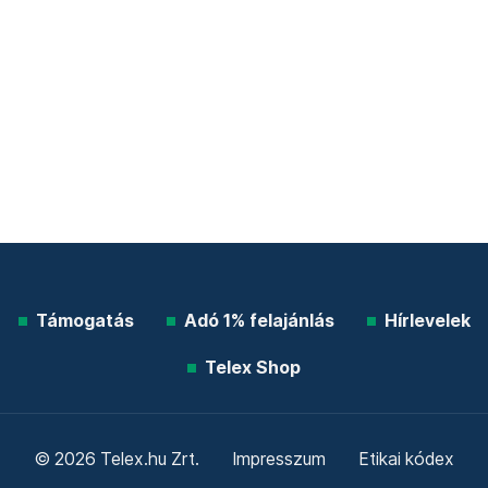
Támogatás
Adó 1% felajánlás
Hírlevelek
Telex Shop
© 2026 Telex.hu Zrt.
Impresszum
Etikai kódex