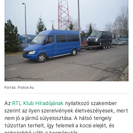
Forrás: Police.hu
Az
RTL Klub Híradójának
nyilatkozó szakember
szerint az ilyen szerelvények életveszélyesek, mert
nem jó a jármű súlyelosztása. A hátsó tengely
túlzottan terhelt, így felemeli a kocsi elejét, és
nehezebbé válik a kormányzás.