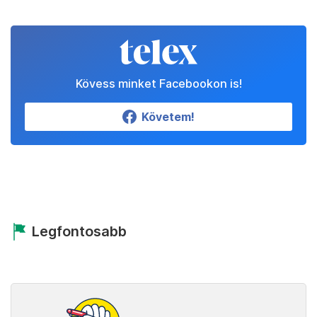
Kövess minket Facebookon is!
Követem!
Legfontosabb