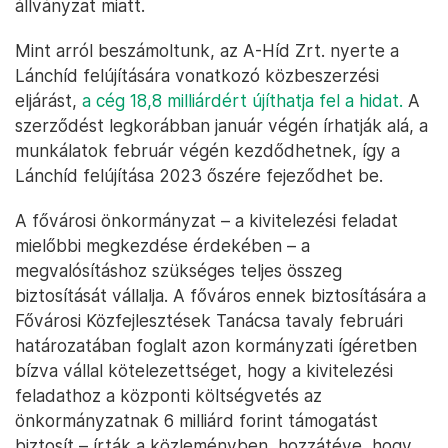
állványzat miatt.
Mint arról beszámoltunk, az A-Híd Zrt. nyerte a
Lánchíd felújítására vonatkozó közbeszerzési
eljárást,
a cég 18,8 milliárdért újíthatja fel a hidat.
A
szerződést legkorábban január végén írhatják alá, a
munkálatok február végén kezdődhetnek, így a
Lánchíd felújítása 2023 őszére fejeződhet be.
A fővárosi önkormányzat – a kivitelezési feladat
mielőbbi megkezdése érdekében – a
megvalósításhoz szükséges teljes összeg
biztosítását vállalja. A főváros ennek biztosítására a
Fővárosi Közfejlesztések Tanácsa tavaly februári
határozatában foglalt azon kormányzati ígéretben
bízva vállal kötelezettséget, hogy a kivitelezési
feladathoz a központi költségvetés az
önkormányzatnak 6 milliárd forint támogatást
biztosít – írták a közleményben, hozzátéve, hogy