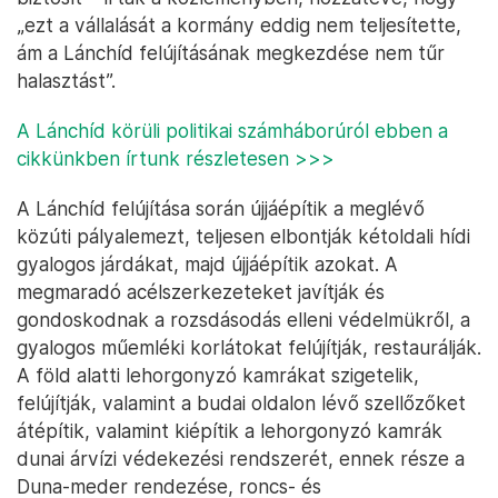
„ezt a vállalását a kormány eddig nem teljesítette,
ám a Lánchíd felújításának megkezdése nem tűr
halasztást”.
A Lánchíd körüli politikai számháborúról ebben a
cikkünkben írtunk részletesen >>>
A Lánchíd felújítása során újjáépítik a meglévő
közúti pályalemezt, teljesen elbontják kétoldali hídi
gyalogos járdákat, majd újjáépítik azokat. A
megmaradó acélszerkezeteket javítják és
gondoskodnak a rozsdásodás elleni védelmükről, a
gyalogos műemléki korlátokat felújítják, restaurálják.
A föld alatti lehorgonyzó kamrákat szigetelik,
felújítják, valamint a budai oldalon lévő szellőzőket
átépítik, valamint kiépítik a lehorgonyzó kamrák
dunai árvízi védekezési rendszerét, ennek része a
Duna-meder rendezése, roncs- és