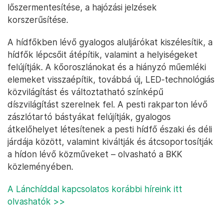
lőszermentesítése, a hajózási jelzések
korszerűsítése.
A hídfőkben lévő gyalogos aluljárókat kiszélesítik, a
hídfők lépcsőit átépítik, valamint a helyiségeket
felújítják. A kőoroszlánokat és a hiányzó műemléki
elemeket visszaépítik, továbbá új, LED-technológiás
közvilágítást és változtatható színképű
díszvilágítást szerelnek fel. A pesti rakparton lévő
zászlótartó bástyákat felújítják, gyalogos
átkelőhelyet létesítenek a pesti hídfő északi és déli
járdája között, valamint kiváltják és átcsoportosítják
a hídon lévő közműveket – olvasható a BKK
közleményében.
A Lánchíddal kapcsolatos korábbi híreink itt
olvashatók >>