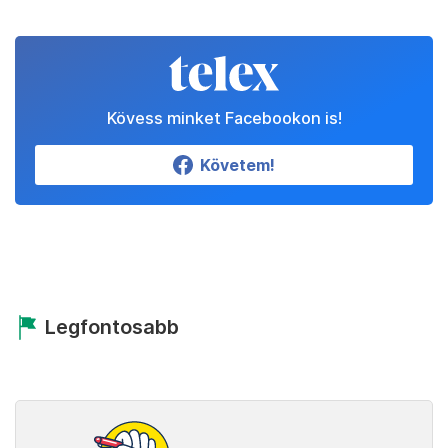
Kövess minket Facebookon is!
Követem!
Legfontosabb