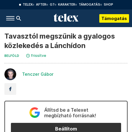
TELEX
AFTER
G7
KARAKTER
TÁMOGATÁS
SHOP
Támogatás
Tavasztól megszűnik a gyalogos
közlekedés a Lánchídon
frissítve
BELFÖLD
Tenczer Gábor
Állítsd be a Telexet
megbízható forrásnak!
Beállítom