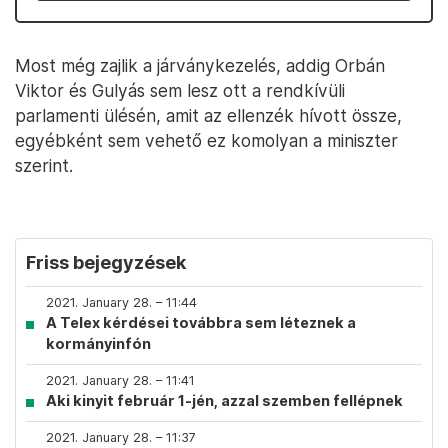
Most még zajlik a járványkezelés, addig Orbán
Viktor és Gulyás sem lesz ott a rendkívüli
parlamenti ülésén, amit az ellenzék hívott össze,
egyébként sem vehető ez komolyan a miniszter
szerint.
Friss bejegyzések
2021. January 28. – 11:44
A Telex kérdései továbbra sem léteznek a
kormányinfón
2021. January 28. – 11:41
Aki kinyit február 1-jén, azzal szemben fellépnek
2021. January 28. – 11:37