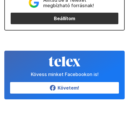
Állítsd be a Telexet
megbízható forrásnak!
Beállítom
Kövess minket Facebookon is!
Követem!