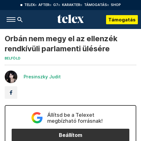
TELEX
AFTER
G7
KARAKTER
TÁMOGATÁS
SHOP
Támogatás
Orbán nem megy el az ellenzék
rendkívüli parlamenti ülésére
BELFÖLD
Presinszky Judit
Állítsd be a Telexet
megbízható forrásnak!
Beállítom