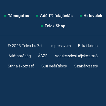
Támogatás
Adó 1% felajánlás
Hírlevelek
Telex Shop
© 2026 Telex.hu Zrt.
Impresszum
Etikai kódex
Átláthatóság
ÁSZF
Adatkezelési tájékoztató
Sütitájékoztató
Süti beállítások
Szabályzatok
Kommentelési szabályzat
Telex Sales