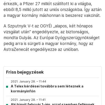
érkezik, a Pfizer 27 milliót szállított ki a világba,
ebből 8,5 millió jutott az uniós országokba. Így aztán
a magyar kormány máshonnan is beszerez vakcinát.
A Szputnyik V-t az OGYÉI „alapos, két hónapos
vizsgálat után” engedélyezte, az biztonságos,
mondta Gulyás. Az Európai Gyógyszerügynökséget
pedig arra is sürgeti a magyar kormány, hogy az
AstraZenecát engedélyezze az unióban.
Friss bejegyzések
2021. January 28. – 11:44
A Telex kérdései továbbra sem léteznek a
kormányinfón
2021. January 28. – 11:41
Aki kinyit február 1-jén, azzal szemben fellépnek