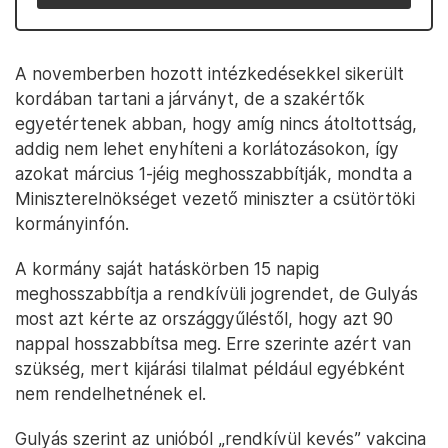
A novemberben hozott intézkedésekkel sikerült
kordában tartani a járványt, de a szakértők
egyetértenek abban, hogy amíg nincs átoltottság,
addig nem lehet enyhíteni a korlátozásokon, így
azokat március 1-jéig meghosszabbítják, mondta a
Miniszterelnökséget vezető miniszter a csütörtöki
kormányinfón.
A kormány saját hatáskörben 15 napig
meghosszabbítja a rendkívüli jogrendet, de Gulyás
most azt kérte az országgyűléstől, hogy azt 90
nappal hosszabbítsa meg. Erre szerinte azért van
szükség, mert kijárási tilalmat például egyébként
nem rendelhetnének el.
Gulyás szerint az unióból „rendkívül kevés” vakcina