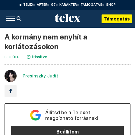
TELEX
AFTER
G7
KARAKTER
TÁMOGATÁS
SHOP
Támogatás
A kormány nem enyhít a
korlátozásokon
frissítve
BELFÖLD
Presinszky Judit
Állítsd be a Telexet
megbízható forrásnak!
Beállítom