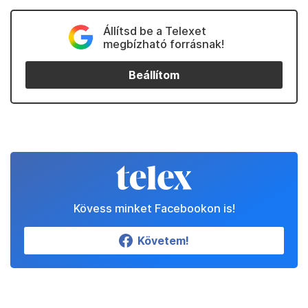
Állítsd be a Telexet
megbízható forrásnak!
Beállítom
Kövess minket Facebookon is!
Követem!