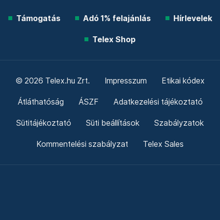
Támogatás
Adó 1% felajánlás
Hírlevelek
Telex Shop
© 2026 Telex.hu Zrt.
Impresszum
Etikai kódex
Átláthatóság
ÁSZF
Adatkezelési tájékoztató
Sütitájékoztató
Süti beállítások
Szabályzatok
Kommentelési szabályzat
Telex Sales