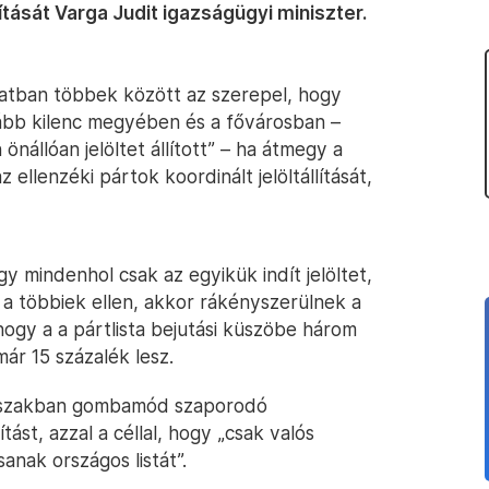
tását Varga Judit igazságügyi miniszter.
slatban többek között az szerepel, hogy
galább kilenc megyében és a fővárosban –
nállóan jelöltet állított” – ha átmegy a
 ellenzéki pártok koordinált jelöltállítását,
gy mindenhol csak az egyikük indít jelöltet,
t a többiek ellen, akkor rákényszerülnek a
i, hogy a a pártlista bejutási küszöbe három
már 15 százalék lesz.
dőszakban gombamód szaporodó
st, azzal a céllal, hogy „csak valós
anak országos listát”.