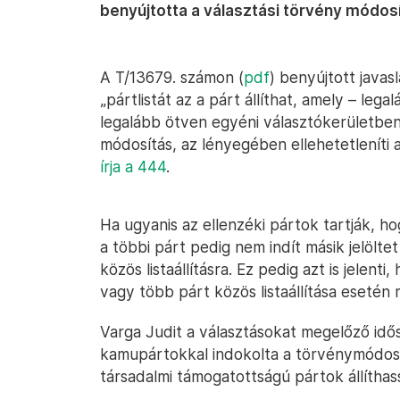
benyújtotta a választási törvény módosí
A T/13679. számon (
pdf
) benyújtott java
„pártlistát az a párt állíthat, amely – le
legalább ötven egyéni választókerületben ö
módosítás, az lényegében ellehetetleníti az
írja a 444
.
Ha ugyanis az ellenzéki pártok tartják, ho
a többi párt pedig nem indít másik jelölte
közös listaállításra. Ez pedig azt is jelent
vagy több párt közös listaállítása esetén 
Varga Judit a választásokat megelőző i
kamupártokkal indokolta a törvénymódosítá
társadalmi támogatottságú pártok állíthass