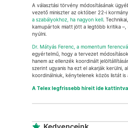
A választási törvény módosításának ügyé
vezető miniszter az október 22-i kormán
a szabályokhoz, ha nagyon kell
. Technikai
kamupártok miatt jött a legtöbb kritika 
nyúlni.
Dr. Mátyás Ferenc, a momentum ferencvár
egyértelmű, hogy a tervezet módosítások v
hanem az ellenzék koordinált jelöltállítá
szerint ugyanis ha ezt el akarják kerülni
koordinálniuk, kénytelenek közös listát is ál
A Telex legfrissebb híreit ide kattintv
Kedvenceink