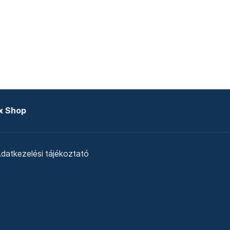
x Shop
datkezelési tájékoztató
zat
Telex Sales