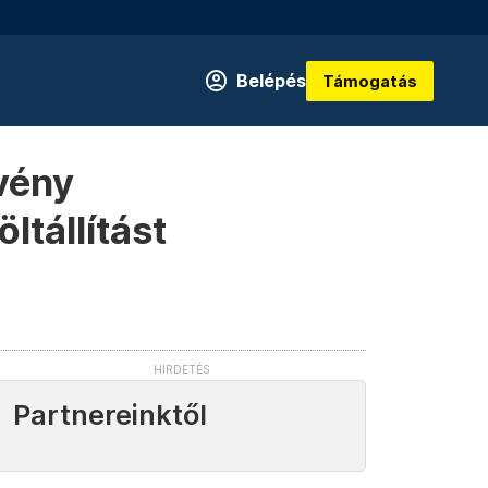
Belépés
Támogatás
rvény
ltállítást
Partnereinktől