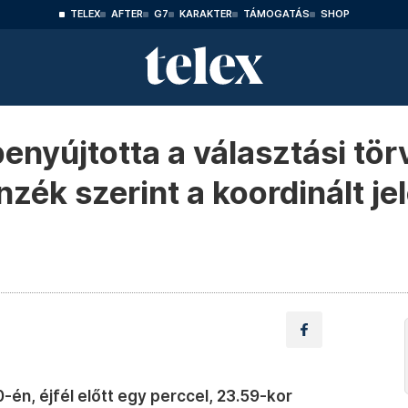
TELEX
AFTER
G7
KARAKTER
TÁMOGATÁS
SHOP
 benyújtotta a választási tö
zék szerint a koordinált jelö
én, éjfél előtt egy perccel, 23.59-kor