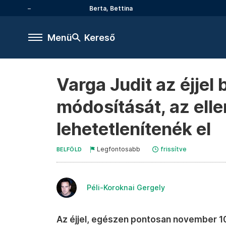
Berta, Bettina
Menü
Kereső
Varga Judit az éjjel
módosítását, az ellen
lehetetlenítenék el
Legfontosabb
frissítve
BELFÖLD
Péli-Koroknai Gergely
Az éjjel, egészen pontosan november 10-