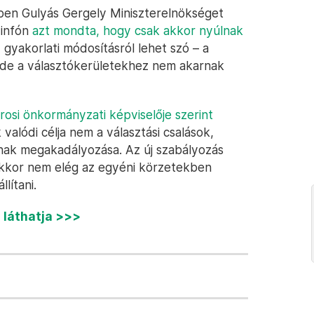
ben Gulyás Gergely Miniszterelnökséget
yinfón
azt mondta, hogy csak akkor nyúlnak
, gyakorlati módosításról lehet szó – a
–, de a választókerületekhez nem akarnak
osi önkormányzati képviselője szerint
alódi célja nem a választási csalások,
sának megakadályozása. Az új szabályozás
, akkor nem elég az egyéni körzetekben
lítani.
a láthatja >>>