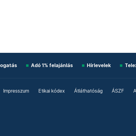
ogatás
Adó 1% felajánlás
Hírlevelek
Tele
Impresszum
Etikai kódex
Átláthatóság
ÁSZF
A
Süti beállítások
Szabályzatok
Kommentelési szabály