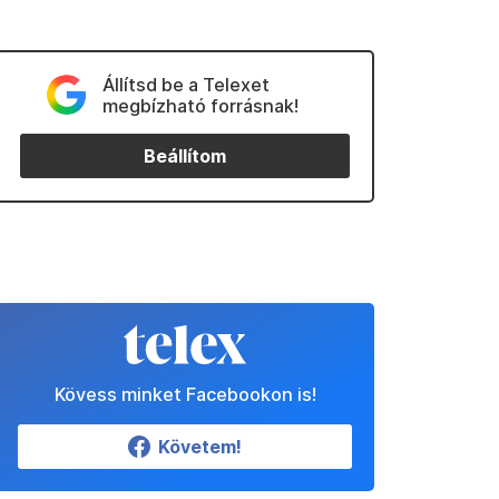
Állítsd be a Telexet
megbízható forrásnak!
Beállítom
Kövess minket Facebookon is!
Követem!