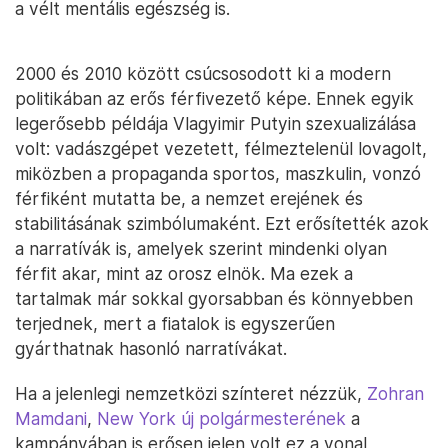
a vélt mentális egészség is.
2000 és 2010 között csúcsosodott ki a modern
politikában az erős férfivezető képe. Ennek egyik
legerősebb példája Vlagyimir Putyin szexualizálása
volt: vadászgépet vezetett, félmeztelenül lovagolt,
miközben a propaganda sportos, maszkulin, vonzó
férfiként mutatta be, a nemzet erejének és
stabilitásának szimbólumaként. Ezt erősítették azok
a narratívák is, amelyek szerint mindenki olyan
férfit akar, mint az orosz elnök. Ma ezek a
tartalmak már sokkal gyorsabban és könnyebben
terjednek, mert a fiatalok is egyszerűen
gyárthatnak hasonló narratívákat.
Ha a jelenlegi nemzetközi színteret nézzük,
Zohran
Mamdani
,
New York új polgármesterének
a
kampányában is erősen jelen volt ez a vonal,