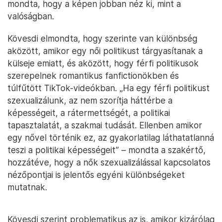
mondta, hogy a képen jobban néz ki, mint a
valóságban.
Kövesdi elmondta, hogy szerinte van különbség
aközött, amikor egy női politikust tárgyasítanak a
külseje emiatt, és aközött, hogy férfi politikusok
szerepelnek romantikus fanfictionökben és
túlfűtött TikTok-videókban. „Ha egy férfi politikust
szexualizálunk, az nem szorítja háttérbe a
képességeit, a rátermettségét, a politikai
tapasztalatát, a szakmai tudását. Ellenben amikor
egy nővel történik ez, az gyakorlatilag láthatatlanná
teszi a politikai képességeit” – mondta a szakértő,
hozzátéve, hogy a nők szexualizálással kapcsolatos
nézőpontjai is jelentős egyéni különbségeket
mutatnak.
Kövesdi szerint problematikus az is, amikor kizárólag