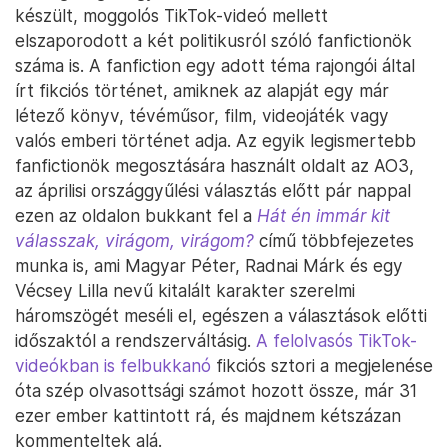
készült, moggolós TikTok-videó mellett
elszaporodott a két politikusról szóló fanfictionök
száma is. A fanfiction egy adott téma rajongói által
írt fikciós történet, amiknek az alapját egy már
létező könyv, tévéműsor, film, videojáték vagy
valós emberi történet adja. Az egyik legismertebb
fanfictionök megosztására használt oldalt az AO3,
az áprilisi országgyűlési választás előtt pár nappal
ezen az oldalon bukkant fel a
Hát én immár kit
válasszak, virágom, virágom?
című többfejezetes
munka is, ami Magyar Péter, Radnai Márk és egy
Vécsey Lilla nevű kitalált karakter szerelmi
háromszögét meséli el, egészen a választások előtti
időszaktól a rendszerváltásig.
A felolvasós TikTok-
videókban is felbukkanó
fikciós sztori a megjelenése
óta szép olvasottsági számot hozott össze, már 31
ezer ember kattintott rá, és majdnem kétszázan
kommenteltek alá.