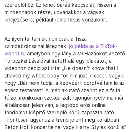
szereplőhöz. Ez lehet baráti kapcsolat, hiszen a
mindennapok része, ugyanakkor a vágyak
kifejezése is, például romantikus vonzalom”.
Az ilyen tartalmak nemcsak a Tisza
szimpatizánsainál léteznek,
jó példa az a TikTok-
videót is
, amelyben egy lány a Mi Hazánkot vezető
Toroczkai Lászlóval íratott alá egy plakátot, a
videóhoz pedig azt írta: „He doesn't know that I
shaved my whole body for him just in case”, vagyis
hogy „Bár nem tudja, a kedvéért borotváltam le az
egész testemet”. A médiakutató szerint ez a fajta
túlzó, ironikusan szexualizált rajongói nyelv ma már
általánosan jelen van, a legtöbb erős online
fandomot kiépítő szereplő körül tapasztalható.
„Pontosan ugyanez a trend jelent meg korábban
Beton.Hofi koncertjeinél vagy Harry Styles körül is”