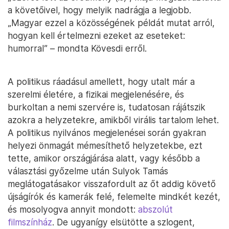
a követőivel, hogy melyik nadrágja a legjobb.
„Magyar ezzel a közösségének példát mutat arról,
hogyan kell értelmezni ezeket az eseteket:
humorral” – mondta Kövesdi erről.
A politikus ráadásul amellett, hogy utalt már a
szerelmi életére, a fizikai megjelenésére, és
burkoltan a nemi szervére is, tudatosan rájátszik
azokra a helyzetekre, amikből virális tartalom lehet.
A politikus nyilvános megjelenései során gyakran
helyezi önmagát mémesíthető helyzetekbe, ezt
tette, amikor országjárása alatt, vagy később a
választási győzelme után Sulyok Tamás
meglátogatásakor visszafordult az őt addig követő
újságírók és kamerák felé, felemelte mindkét kezét,
és mosolyogva annyit mondott:
abszolút
filmszínház
. De ugyanígy elsütötte a szlogent,