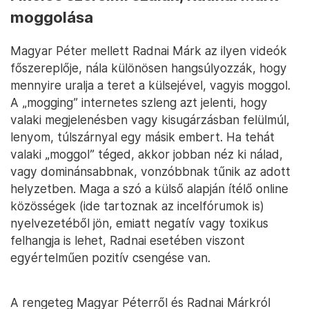
moggolása
Magyar Péter mellett Radnai Márk az ilyen videók
főszereplője, nála különösen hangsúlyozzák, hogy
mennyire uralja a teret a külsejével, vagyis moggol.
A „mogging” internetes szleng azt jelenti, hogy
valaki megjelenésben vagy kisugárzásban felülmúl,
lenyom, túlszárnyal egy másik embert. Ha tehát
valaki „moggol” téged, akkor jobban néz ki nálad,
vagy dominánsabbnak, vonzóbbnak tűnik az adott
helyzetben. Maga a szó a külső alapján ítélő online
közösségek (ide tartoznak az incelfórumok is)
nyelvezetéből jön, emiatt negatív vagy toxikus
felhangja is lehet, Radnai esetében viszont
egyértelműen pozitív csengése van.
A rengeteg Magyar Péterről és Radnai Márkról