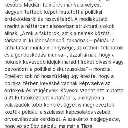
későbbi Medián-felmérés már valamelyest
kiegyenlítettebb képet mutatott a politikai
érdeklődésről és részvételről. A médiakutató
szerint a háttérben elsősorban strukturális okok
állnak. „Azok a faktorok, amik a nemek közötti
társadalmi különbségekből fakadnak – például a
láthatatlan munka mennyisége, az otthoni feladatok
és a gondoskodási munka –, azzal járnak, hogy a
nőknek kevesebb idejük marad híreket olvasni vagy
bevonódni a politikai diskurzusokba” – mondta.
Emellett sok nő hosszú ideig úgy érezte, hogy a
politikai térben kevésbé vannak képviselve az
érdekeik és az igényeik. Kövesdi szerint ezt mutatta
a 21 Kutatóközpont kutatása is, amelyben a
válaszadók több konkrét ügyet is megneveztek,
köztük például a szüléssel kapcsolatos szabad
orvosválasztás kérdését. A szakértő megjegyezte,
hogy ez az ügy például ma már a Tisza