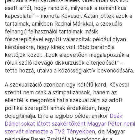
például a Peti kérdezz-felelek videókban sok szó
esett arról, hogy randizik, milyenek a romantikus
kapcsolatai” – mondta Kövesdi. Aztán jöttek azok a
tartalmak, amikben Radnai Márkkal, a szexuális
felhangú felhasználói tartalmak másik
főszereplőjével együtt válaszoltak például olyan
kérdésekre, hogy kinek volt több barátnője
kettőjük közül. „Ezek alapvetően megalapozzák a
róluk szóló idevágó diskurzusok elterjedését” –
tette hozzá, utalva a közösség aktív bevonódására.
A szexualizáció azonban egy kétélű kard, Kövesdi
szerint nem csak a szimpatizánsok, hanem az
ellenfél is megpróbálhatja szexualizálni az adott
politikai szereplőt annak érdekében, hogy
delegitimálja. Erre a legjobb példa, amikor
Deák
Dániel sokat látott szakértőként Magyar Péter nemi
szervét elemezte a TV2 Tényekben
, de Magyar
péniszére Bayer Zsolttól a Megafonon és a