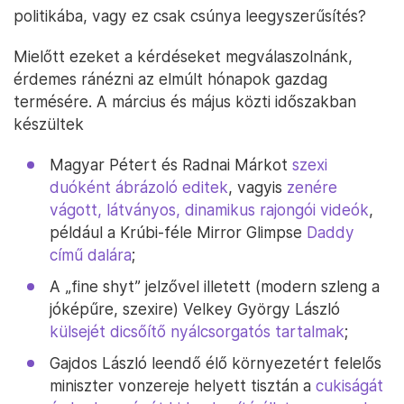
politikába, vagy ez csak csúnya leegyszerűsítés?
Mielőtt ezeket a kérdéseket megválaszolnánk,
érdemes ránézni az elmúlt hónapok gazdag
termésére. A március és május közti időszakban
készültek
Magyar Pétert és Radnai Márkot
szexi
duóként ábrázoló editek
, vagyis
zenére
vágott, látványos, dinamikus rajongói videók
,
például a Krúbi-féle Mirror Glimpse
Daddy
című dalára
;
A „fine shyt” jelzővel illetett (modern szleng a
jóképűre, szexire) Velkey György László
külsejét dicsőítő
nyálcsorgatós tartalmak
;
Gajdos László leendő élő környezetért felelős
miniszter vonzereje helyett tisztán a
cukiságát