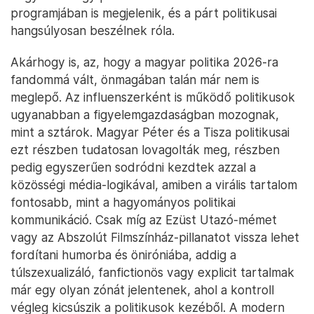
programjában is megjelenik, és a párt politikusai
hangsúlyosan beszélnek róla.
Akárhogy is, az, hogy a magyar politika 2026-ra
fandommá vált, önmagában talán már nem is
meglepő. Az influenszerként is működő politikusok
ugyanabban a figyelemgazdaságban mozognak,
mint a sztárok. Magyar Péter és a Tisza politikusai
ezt részben tudatosan lovagolták meg, részben
pedig egyszerűen sodródni kezdtek azzal a
közösségi média-logikával, amiben a virális tartalom
fontosabb, mint a hagyományos politikai
kommunikáció. Csak míg az Ezüst Utazó-mémet
vagy az Abszolút Filmszínház-pillanatot vissza lehet
fordítani humorba és öniróniába, addig a
túlszexualizáló, fanfictionös vagy explicit tartalmak
már egy olyan zónát jelentenek, ahol a kontroll
végleg kicsúszik a politikusok kezéből. A modern