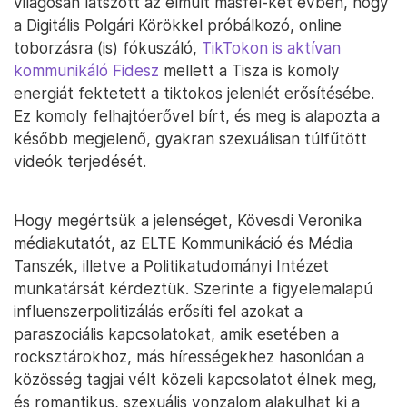
világosan látszott az elmúlt másfél-két évben, hogy
a Digitális Polgári Körökkel próbálkozó, online
toborzásra (is) fókuszáló,
TikTokon is aktívan
kommunikáló Fidesz
mellett a Tisza is komoly
energiát fektetett a tiktokos jelenlét erősítésébe.
Ez komoly felhajtóerővel bírt, és meg is alapozta a
később megjelenő, gyakran szexuálisan túlfűtött
videók terjedését.
Hogy megértsük a jelenséget, Kövesdi Veronika
médiakutatót, az ELTE Kommunikáció és Média
Tanszék, illetve a Politikatudományi Intézet
munkatársát kérdeztük. Szerinte a figyelemalapú
influenszerpolitizálás erősíti fel azokat a
paraszociális kapcsolatokat, amik esetében a
rocksztárokhoz, más hírességekhez hasonlóan a
közösség tagjai vélt közeli kapcsolatot élnek meg,
és romantikus, szexuális vonzalom alakulhat ki a