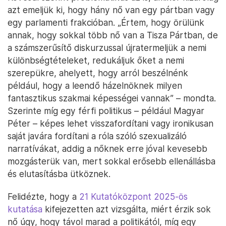
azt emeljük ki, hogy hány nő van egy pártban vagy
egy parlamenti frakcióban. „Értem, hogy örülünk
annak, hogy sokkal több nő van a Tisza Pártban, de
a számszerűsítő diskurzussal újratermeljük a nemi
különbségtételeket, redukáljuk őket a nemi
szerepükre, ahelyett, hogy arról beszélnénk
például, hogy a leendő házelnöknek milyen
fantasztikus szakmai képességei vannak” – mondta.
Szerinte míg egy férfi politikus – például Magyar
Péter – képes lehet visszafordítani vagy ironikusan
saját javára fordítani a róla szóló szexualizáló
narratívákat, addig a nőknek erre jóval kevesebb
mozgásterük van, mert sokkal erősebb ellenállásba
és elutasításba ütköznek.
Felidézte, hogy a
21 Kutatóközpont 2025-ös
kutatása
kifejezetten azt vizsgálta, miért érzik sok
nő úgy, hogy távol marad a politikától, míg egy