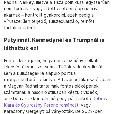
Radnai, Velkey, illetve a Tisza politikusai egyszerűen
nem tudnak – vagy adott esetben épp nem is
akarnak – kontrollt gyakorolni, ezek pedig a
vírusszerűen terjedő, túlszexualizáló, felnőtt
tartalmú videók.
Putyinnál, Kennedynél és Trumpnál is
láthattuk ezt
Fontos leszögezni, hogy nem előzmény nélküli
jelenségről van szó, sem a TikTok-videók stílusát,
sem a külsőségekre alapuló politikai
rajongáskultúrát tekintve. A hazai politikai szférában
a Magyar-Radnai tartalmak fontos előképének
számítanak a hasonló stílusban készült videók,
amikben az akkoriban még egy párt alkotó
Dobrev
Klára és Gyurcsány Ferenc románcát
, vagy
Karácsony Gergelyt bálványozták. De 2022-ben