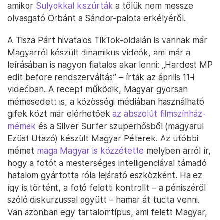
amikor
Sulyokkal kiszúrták
a tőlük nem messze
olvasgató Orbánt a Sándor-palota erkélyéről.
A Tisza Párt hivatalos TikTok-oldalán is vannak már
Magyarról készült dinamikus videók, ami már a
leírásában is nagyon fiatalos akar lenni: „Hardest MP
edit before rendszerváltás” – írták az április 11-i
videóban. A recept működik, Magyar gyorsan
mémesedett is, a közösségi médiában használható
gifek közt már elérhetőek
az abszolút filmszínház-
mémek
és a Silver Surfer szuperhősből (magyarul
Ezüst Utazó) készült Magyar Péterek. Az utóbbi
mémet
maga Magyar is közzétette
melyben arról ír,
hogy a fotót a mesterséges intelligenciával támadó
hatalom gyártotta róla lejárató eszközként. Ha ez
így is történt, a fotó feletti kontrollt – a péniszéről
szóló diskurzussal együtt – hamar át tudta venni.
Van azonban egy tartalomtípus, ami felett Magyar,