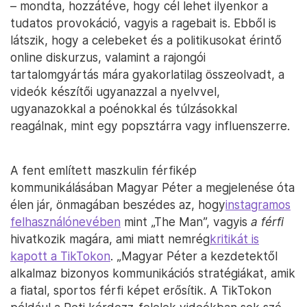
– mondta, hozzátéve, hogy cél lehet ilyenkor a
tudatos provokáció, vagyis a ragebait is. Ebből is
látszik, hogy a celebeket és a politikusokat érintő
online diskurzus, valamint a rajongói
tartalomgyártás mára gyakorlatilag összeolvadt, a
videók készítői ugyanazzal a nyelvvel,
ugyanazokkal a poénokkal és túlzásokkal
reagálnak, mint egy popsztárra vagy influenszerre.
A fent említett maszkulin férfikép
kommunikálásában Magyar Péter a megjelenése óta
élen jár, önmagában beszédes az, hogy
instagramos
felhasználónevében
mint „The Man”, vagyis
a férfi
hivatkozik magára, ami miatt nemrég
kritikát is
kapott a TikTokon
. „Magyar Péter a kezdetektől
alkalmaz bizonyos kommunikációs stratégiákat, amik
a fiatal, sportos férfi képet erősítik. A TikTokon