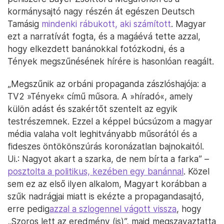
kormánysajtó nagy részén át egészen Deutsch
Tamásig
mindenki rábukott, aki számított
. Magyar
ezt a narratívát fogta, és a magáévá tette azzal,
hogy elkezdett banánokkal fotózkodni, és a
Tények megszűnésének hírére is hasonlóan reagált.
„Megszűnik az orbáni propaganda zászlóshajója: a
TV2 »Tények« című műsora. A »híradó«, amely
külön adást és szakértőt szentelt az egyik
testrészemnek. Ezzel a képpel búcsúzom a magyar
média valaha volt leghitványabb műsorától és a
fideszes öntökönszúrás koronázatlan bajnokaitól.
Ui.: Nagyot akart a szarka, de nem bírta a farka” –
posztolta a politikus, kezében egy banánnal
. Közel
sem ez az első ilyen alkalom, Magyart korábban a
szűk nadrágjai miatt is ekézte a propagandasajtó,
erre pedig
azzal a szlogennel vágott vissza
, hogy
„Szoros lett az eredmény (is)”, majd megszavaztatta