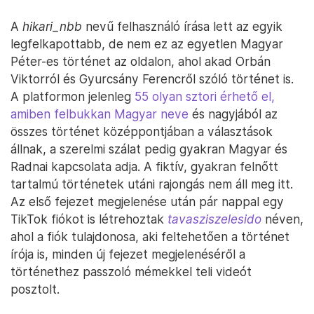
A
hikari_nbb
nevű felhasználó írása lett az egyik
legfelkapottabb, de nem ez az egyetlen Magyar
Péter-es történet az oldalon, ahol akad Orbán
Viktorról és Gyurcsány Ferencről szóló történet is.
A platformon jelenleg
55 olyan sztori érhető el,
amiben felbukkan Magyar neve
és nagyjából az
összes történet középpontjában a választások
állnak, a szerelmi szálat pedig gyakran Magyar és
Radnai kapcsolata adja. A fiktív, gyakran felnőtt
tartalmú történetek utáni rajongás nem áll meg itt.
Az első fejezet megjelenése után pár nappal egy
TikTok fiókot is létrehoztak
tavasziszelesido
néven,
ahol a fiók tulajdonosa, aki feltehetően a történet
írója is, minden új fejezet megjelenéséről a
történethez passzoló mémekkel teli videót
posztolt.