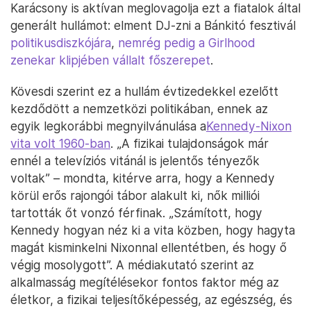
Karácsony is aktívan meglovagolja ezt a fiatalok által
generált hullámot: elment DJ-zni a Bánkitó fesztivál
politikusdiszkójára
,
nemrég pedig a Girlhood
zenekar klipjében vállalt főszerepet
.
Kövesdi szerint ez a hullám évtizedekkel ezelőtt
kezdődött a nemzetközi politikában, ennek az
egyik legkorábbi megnyilvánulása a
Kennedy-Nixon
vita volt 1960-ban
. „A fizikai tulajdonságok már
ennél a televíziós vitánál is jelentős tényezők
voltak” – mondta, kitérve arra, hogy a Kennedy
körül erős rajongói tábor alakult ki, nők milliói
tartották őt vonzó férfinak. „Számított, hogy
Kennedy hogyan néz ki a vita közben, hogy hagyta
magát kisminkelni Nixonnal ellentétben, és hogy ő
végig mosolygott”. A médiakutató szerint az
alkalmasság megítélésekor fontos faktor még az
életkor, a fizikai teljesítőképesség, az egészség, és