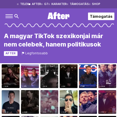
TELEX
AFTER
G7
KARAKTER
TÁMOGATÁS
SHOP
Támogatás
A magyar TikTok szexikonjai már
nem celebek, hanem politikusok
Legfontosabb
AFTER