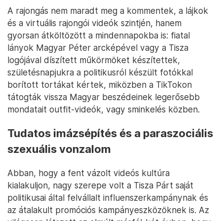
A rajongás nem maradt meg a kommentek, a lájkok
és a virtuális rajongói videók szintjén, hanem
gyorsan átköltözött a mindennapokba is: fiatal
lányok Magyar Péter arcképével vagy a Tisza
logójával díszített műkörmöket készítettek,
születésnapjukra a politikusról készült fotókkal
borított tortákat kértek, miközben a TikTokon
tátogták vissza Magyar beszédeinek legerősebb
mondatait outfit-videók, vagy sminkelés közben.
Tudatos imázsépítés és a paraszociális
szexuális vonzalom
Abban, hogy a fent vázolt videós kultúra
kialakuljon, nagy szerepe volt a Tisza Párt saját
politikusai által felvállalt influenszerkampánynak és
az átalakult promóciós kampányeszközöknek is. Az