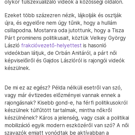
olykor túlszexualizáló videók a közösségi oldalon.
Ezeket több százezren nézik, lájkolják és osztják
újra, és egyelőre nem úgy tűnik, hogy a hullám
csillapodna. Mostanra oda jutottunk, hogy a Tisza
Párt prominens politikusait, köztük Velkey György
László
frakcióvezető-helyettest
is hasonló
videókban látjuk, de Orbán Anitáról, a párt női
képviselőiről és Gajdos Lászlóról is rajongói videók
készülnek.
De mi ez az egész? Példa nélküli esetről van szó,
vagy már évtizedes előzményei vannak ennek a
rajongásnak? Kisebb gond-e, ha férfi politikusokról
készülnek túlfűtött tartalmak, mintha nőkről
készülnének? Káros a jelenség, vagy csak a politikai
mobilizáció egyik modern eszközéről van szó? A női
szavazók emiatt vonódtak be aktívabban a