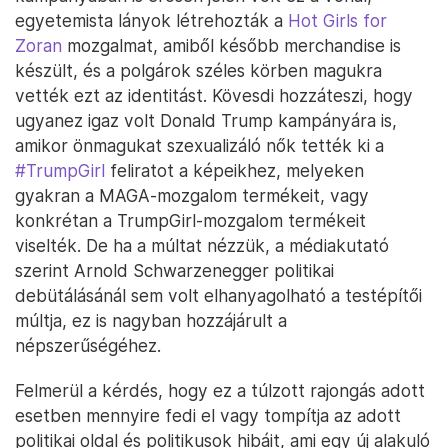
egyetemista lányok létrehozták a
Hot Girls for
Zoran
mozgalmat, amiből később merchandise is
készült, és a polgárok széles körben magukra
vették ezt az identitást. Kövesdi hozzáteszi, hogy
ugyanez igaz volt Donald Trump kampányára is,
amikor önmagukat szexualizáló nők tették ki a
#TrumpGirl
feliratot a képeikhez, melyeken
gyakran a MAGA-mozgalom termékeit, vagy
konkrétan a TrumpGirl-mozgalom termékeit
viselték. De ha a múltat nézzük, a médiakutató
szerint Arnold Schwarzenegger politikai
debütálásánál sem volt elhanyagolható a testépítői
múltja, ez is nagyban hozzájárult a
népszerűségéhez.
Felmerül a kérdés, hogy ez a túlzott rajongás adott
esetben mennyire fedi el vagy tompítja az adott
politikai oldal és politikusok hibáit, ami egy új alakuló