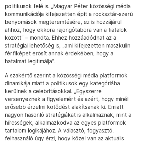
politikusok felé is. „Magyar Péter közösségi média
kommunikációja kifejezetten épít a rocksztár-szerű
benyomások megteremtésére, ez is hozzájárul
ahhoz, hogy ekkora rajongótábora van a fiatalok
között” – mondta. Ehhez hozzáadódhat az a
stratégiai lehetőség is, „ami kifejezetten maszkulin
férfiképet erősít annak érdekében, hogy a
hatalmat legitimálja”.
A szakértő szerint a közösségi média platformok
dinamikája miatt a politikusok egy kategóriába
kerülnek a celebritásokkal. „Egyszerre
versenyeznek a figyelemért és azért, hogy minél
erősebb érzelmi kötődést alakítsanak ki. Emiatt
nagyon hasonló stratégiákat is alkalmaznak, mint a
hírességek, alkalmazkodva az egyes platformok
tartalom logikájához. A választó, fogyasztó,
felhasználó úgy érzi, hogy közel van az aktuális