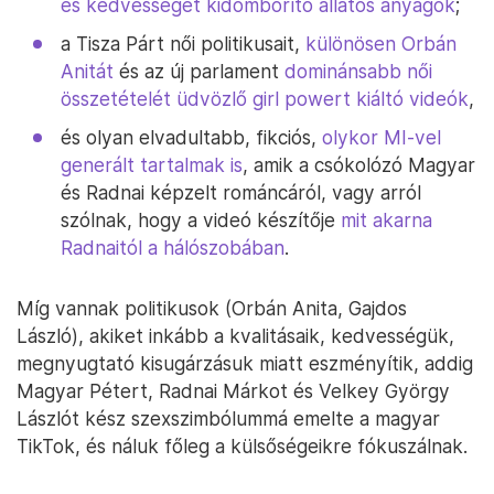
és kedvességét kidomborító állatos anyagok
;
a Tisza Párt női politikusait,
különösen Orbán
Anitát
és az új parlament
dominánsabb női
összetételét üdvözlő girl powert kiáltó videók
,
és olyan elvadultabb, fikciós,
olykor MI-vel
generált tartalmak is
, amik a csókolózó Magyar
és Radnai képzelt románcáról, vagy arról
szólnak, hogy a videó készítője
mit akarna
Radnaitól a hálószobában
.
Míg vannak politikusok (Orbán Anita, Gajdos
László), akiket inkább a kvalitásaik, kedvességük,
megnyugtató kisugárzásuk miatt eszményítik, addig
Magyar Pétert, Radnai Márkot és Velkey György
Lászlót kész szexszimbólummá emelte a magyar
TikTok, és náluk főleg a külsőségeikre fókuszálnak.