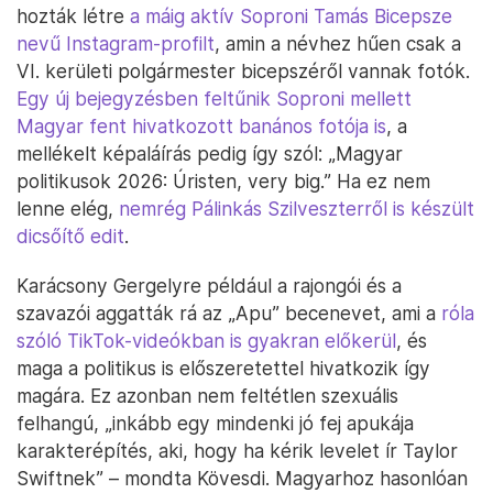
hozták létre
a máig aktív Soproni Tamás Bicepsze
nevű Instagram-profilt
, amin a névhez hűen csak a
VI. kerületi polgármester bicepszéről vannak fotók.
Egy új bejegyzésben feltűnik Soproni mellett
Magyar fent hivatkozott banános fotója is
, a
mellékelt képaláírás pedig így szól: „Magyar
politikusok 2026: Úristen, very big.” Ha ez nem
lenne elég,
nemrég Pálinkás Szilveszterről is készült
dicsőítő edit
.
Karácsony Gergelyre például a rajongói és a
szavazói aggatták rá az „Apu” becenevet, ami a
róla
szóló TikTok-videókban is gyakran előkerül
, és
maga a politikus is előszeretettel hivatkozik így
magára. Ez azonban nem feltétlen szexuális
felhangú, „inkább egy mindenki jó fej apukája
karakterépítés, aki, hogy ha kérik levelet ír Taylor
Swiftnek” – mondta Kövesdi. Magyarhoz hasonlóan