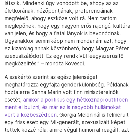
látszik. Mindenki úgy vonódott be, ahogy az az
életkorának, nézőpontjának, preferenciáinak
megfelelő, ahogy eszköze volt rá. Nem tartom
meglepőnek, hogy egy nagyon erős rajongói kultúra
van jelen, és hogy a fiatal lányok is bevonódnak.
Ugyanakkor semmiképp nem mondanám azt, hogy
ez kizárólag annak köszönhető, hogy Magyar Péter
szexualizálódott. Ez egy rendkívül leegyszerűsítő
megközelítés.” – mondta Kövesdi.
A szakértő szerint az egész jelenséget
meghatározza egyfajta genderkülönbség. Példának
hozta erre Sanna Marin volt finn miniszterelnök
esetét,
amikor a politikus egy hétköznapi outfitben
ment el bulizni, és már ez is nagyobb hullámokat
vert a közbeszédben
. Giorgia Meloninál is felmerült
egy friss eset: egy MI-generált, szexualizált képet
tettek közzé róla, amire végül humorral reagált, azt