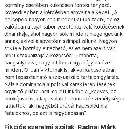
kormány esetében különösen fontos tényező.
Kövesdi ebben a kérdésben árnyalná a képet: „A
percepció nagyon sok mindent el tud fedni, de ez
valójában a saját tábor vezetőhöz való kötődésének
dinamikája, ahol nagyon sok mindent megengedünk
annak, akivel alapvetően szimpatizálunk. Nagyon
sokféle botrány elnézhető, és ez nem azért van,
mert szexualizálja a közösség” – mondta,
hangsúlyozva, hogy a tábora ugyanígy elnézett
mindent Orbán Viktornak is, akivel kapcsolatban
nem tapasztalható a szexualizáló tartalomgyártás.
Nála a dominancia a politikai karakterépítésének
egyik fő pillére, ami mellett inkább a „kedves, az
unokájával is jó kapcsolatot fenntartó személyiséget
láthattuk, aki nagyjából próbál kapcsolódni a
fiatalokhoz, de azt is nagypapásan”.
Fikciós szerelmi szálak, Radnai Márk