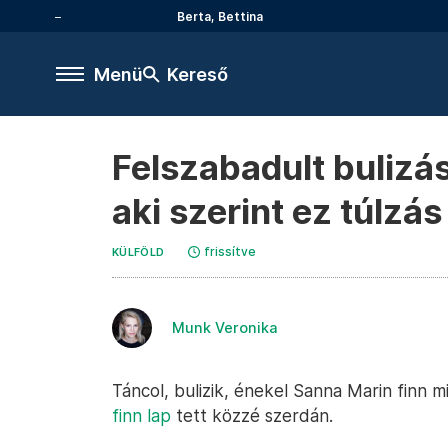
Berta, Bettina
Menü
Kereső
Felszabadult bulizás
aki szerint ez túlzás
frissítve
KÜLFÖLD
Munk Veronika
Táncol, bulizik, énekel Sanna Marin finn m
finn lap
tett közzé szerdán.