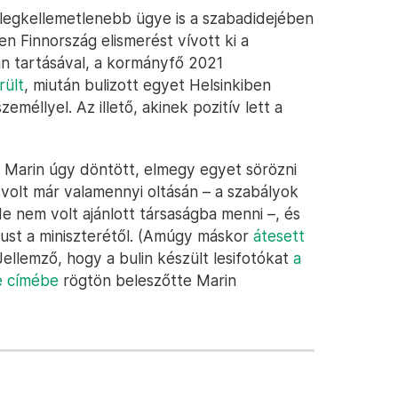
 legkellemetlenebb ügye is a szabadidejében
n Finnország elismerést vívott ki a
n tartásával, a kormányfő 2021
rült
, miután bulizott egyet Helsinkiben
méllyel. Az illető, akinek pozitív lett a
 Marin úgy döntött, elmegy egyet sörözni
l volt már valamennyi oltásán – a szabályok
 de nem volt ajánlott társaságba menni –, és
írust a miniszterétől. (Amúgy máskor
átesett
ellemző, hogy a bulin készült lesifotókat
a
ke címébe
rögtön beleszőtte Marin