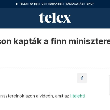
TELEX
AFTER
G7
KARAKTER
TÁMOGATÁS
SHOP
on kapták a finn minisztere
iniszterelnök azon a videón, amit az
Iltalehti