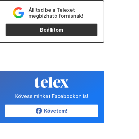
Állítsd be a Telexet
megbízható forrásnak!
Beállítom
Kövess minket Facebookon is!
Követem!