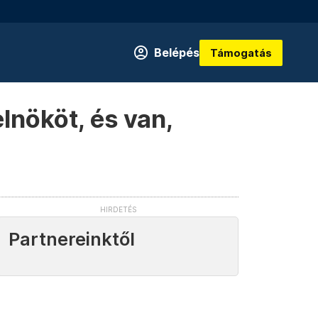
Belépés
Támogatás
lnököt, és van,
Partnereinktől