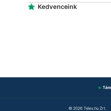
Kedvenceink
Tám
© 2026 Telex.hu Zrt.