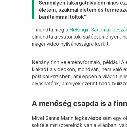
Semmilyen takargatnivalóm nincs ezz
életem, szakmai életem és természe
barátaimmal töltök”
– mondta még
a Helsingin Sanomat beszám
elmondta a csütörtöki sajtóeseményen, ho
magánvideó nyilvánosságra került.
Néhány finn véleményformáló, például Al
kiakadt a videókon, mondván, nem való ez
politikai krízisben, ami éppen a világot je
olvashatóak, amelyek szerint hadd bulizzon
A menőség csapda is a fin
Mivel Sanna Marin legkevésbé sem egy ölt
sokféle miniszterelnök van a világban, v