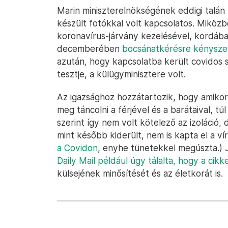
Marin miniszterelnökségének eddigi talán
készült fotókkal volt kapcsolatos. Miközbe
koronavírus-járvány kezelésével, kordába
decemberében
bocsánatkérésre kénysze
azután, hogy kapcsolatba került covidos sze
tesztje, a külügyminisztere volt.
Az igazsághoz hozzátartozik, hogy amikor
meg táncolni a férjével és a barátaival, tú
szerint így nem volt kötelező az izoláció,
mint később kiderült, nem is kapta el a v
a Covidon
, enyhe tünetekkel megúszta.) J
Daily Mail például úgy tálalta, hogy a cik
külsejének minősítését és az életkorát is.