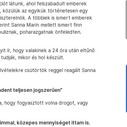
ációt látunk, ahol felszabadult emberek
t, közülük az egyikük történetesen egy
niszterelnök. A többiek is ismert emberek
erint Sanna Marin mellett ismert finn
uliznak, poharazgatnak önfeledten.
yit ír, hogy valakinek a 24 óra után eltűnő
 tudják, mikor és hol készült.
lvételekre csütörtök reggel reagált Sanna
ndent teljesen jogszerűen”
a, hogy fogyasztott volna drogot, vagy
aimmal, közepes mennyiséget ittam is.