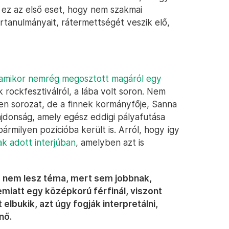
 ez az első eset, hogy nem szakmai
értanulmányait, rátermettségét veszik elő,
amikor nemrég megosztott magáról egy
 rockfesztiválról, a lába volt soron. Nem
yen sorozat, de a finnek kormányfője, Sanna
lajdonság, amely egész eddigi pályafutása
ármilyen pozícióba került is. Arról, hogy így
k adott interjúban
, amelyben azt is
ez nem lesz téma, mert sem jobbnak,
iatt egy középkorú férfinál, viszont
 elbukik, azt úgy fogják interpretálni,
nő.