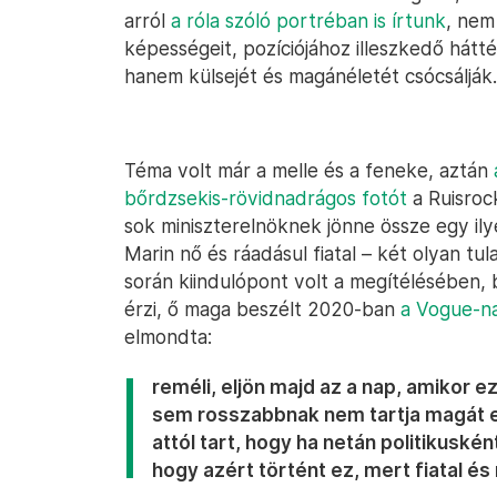
arról
a róla szóló portréban is írtunk
, nem
képességeit, pozíciójához illeszkedő hátt
hanem külsejét és magánéletét csócsálják.
Téma volt már a melle és a feneke, aztán
bőrdzsekis-rövidnadrágos fotót
a Ruisrock
sok miniszterelnöknek jönne össze egy il
Marin nő és ráadásul fiatal – két olyan tu
során kiindulópont volt a megítélésében, b
érzi, ő maga beszélt 2020-ban
a Vogue-na
elmondta:
reméli, eljön majd az a nap, amikor 
sem rosszabbnak nem tartja magát em
attól tart, hogy ha netán politikusként
hogy azért történt ez, mert fiatal és 