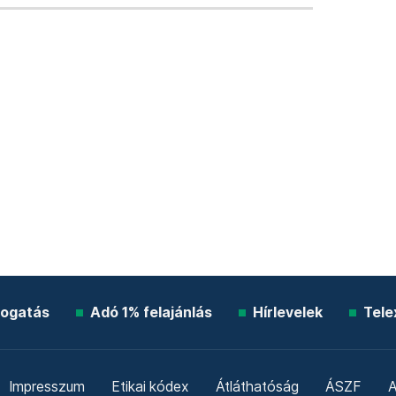
ogatás
Adó 1% felajánlás
Hírlevelek
Tele
Impresszum
Etikai kódex
Átláthatóság
ÁSZF
A