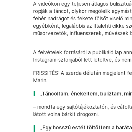
A videókon egy teljesen átlagos buliszitu
ropják a táncot, olykor megölelik egymás
fehér nadrágot és fekete fölsőt viselő mi
egyébként, legalábbis az Iltalehti cikke sz
műsorvezetők, influenszerek, művészek b
A felvételek forrásáról a publikáló lap ann
Instagram-sztorijából lett letöltve, és nem
FRISSITÉS: A szerda délután megjelent fe
Marin.
„Táncoltam, énekeltem, buliztam, mi
– mondta egy sajtótájékoztatón, és cáfolt
látott volna bárkit drogozni.
„Egy hosszú estét töltöttem a barát