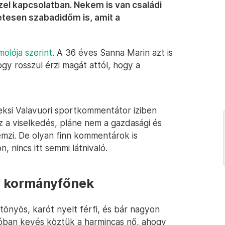
el kapcsolatban. Nekem is van családi
tesen szabadidőm is, amit a
olója szerint
. A 36 éves Sanna Marin azt is
gy rosszul érzi magát attól, hogy a
eksi Valavuori sportkommentátor iziben
 a viselkedés, pláne nem a gazdasági és
llemzi. De olyan finn kommentárok is
, nincs itt semmi látnivaló.
n kormányfőnek
önyös, karót nyelt férfi, és bár nagyon
alóban kevés köztük a harmincas nő, ahogy