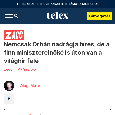
TELEX
AFTER
G7
KARAKTER
TÁMOGATÁS
SHOP
Támogatás
Nemcsak Orbán nadrágja híres, de a
finn miniszterelnöké is úton van a
világhír felé
frissítve
ZACC
Világi Máté