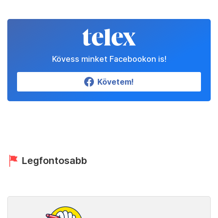
Kövess minket Facebookon is!
Követem!
Legfontosabb