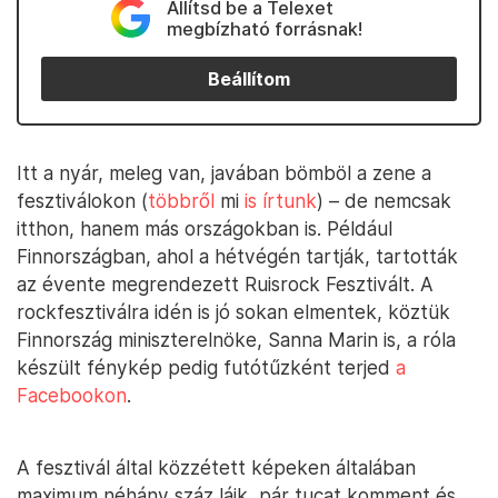
Állítsd be a Telexet
megbízható forrásnak!
Beállítom
Itt a nyár, meleg van, javában bömböl a zene a
fesztiválokon (
többről
mi
is írtunk
) – de nemcsak
itthon, hanem más országokban is. Például
Finnországban, ahol a hétvégén tartják, tartották
az évente megrendezett Ruisrock Fesztivált. A
rockfesztiválra idén is jó sokan elmentek, köztük
Finnország miniszterelnöke, Sanna Marin is, a róla
készült fénykép pedig futótűzként terjed
a
Facebookon
.
A fesztivál által közzétett képeken általában
maximum néhány száz lájk, pár tucat komment és