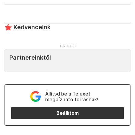
Kedvenceink
Partnereinktől
Állítsd be a Telexet
megbízható forrásnak!
Beállítom