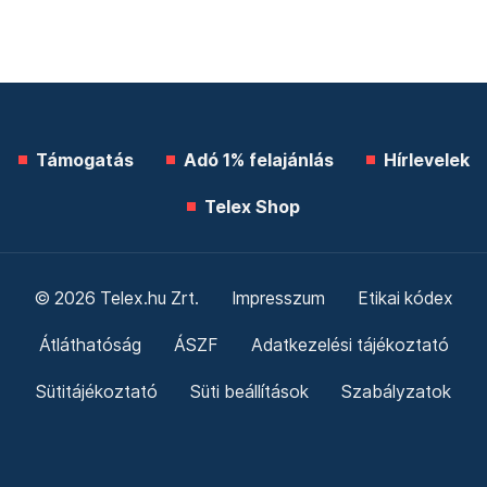
Támogatás
Adó 1% felajánlás
Hírlevelek
Telex Shop
© 2026 Telex.hu Zrt.
Impresszum
Etikai kódex
Átláthatóság
ÁSZF
Adatkezelési tájékoztató
Sütitájékoztató
Süti beállítások
Szabályzatok
Kommentelési szabályzat
Telex Sales